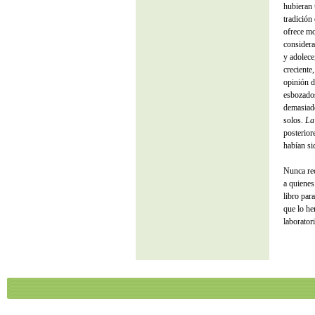
hubieran 
tradición
ofrece mo
considera
y adolece
crecient
opinión d
esbozados
demasiad
solos.
La
posterior
habían si
Nunca re
a quienes
libro par
que lo he
laborator