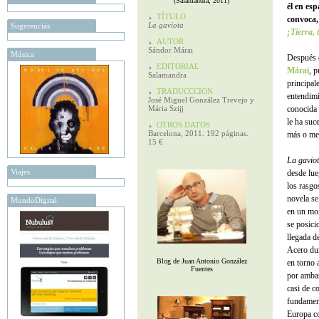
(Salamandra, 2011)
él en esp
TÍTULO
convoca
La gaviota
Sugerencias
¡Tierra, 
AUTOR
Sándor Márai
Música
Después d
EDITORIAL
Márai
, 
Salamandra
principal
TRADUCCCION
entendimi
José Miguel González Trevejo y
Mária Szijj
conocida 
le ha suc
OTROS DATOS
Barcelona, 2011. 192 páginas.
más o men
15 €
La gavio
Viajes
desde lue
los rasgo
novela se
MundoDigital
en un mom
se posici
llegada d
Acero du
Blog de Juan Antonio González
en torno 
Fuentes
por ambas
casi de c
fundament
Europa co