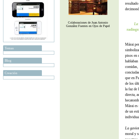
resultado
decimonó
Colaboraciones de Juan Antonio
La 
González Fuentes en Ojos de Papel
radiogr
Márai per
Temas
simboliza
pisos en 
Blog
hablaban 
comidas, 
conciuda
Creación
que en Pa
de los úl
la faz de 
directa, 
hecatombe 
Márai es 
de un esti
individua
La gavio
moral y s