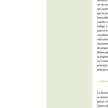
nosotros.
ser de en
que orden
que la juv
honorable
cuando co
trabajo. 
amó en to
casualmen
máscara
funcionar
despojand
Márai par
la llegad
en el int
principal
definitiva
Este e
La litera
se desenv
guerra. S
Quiero d