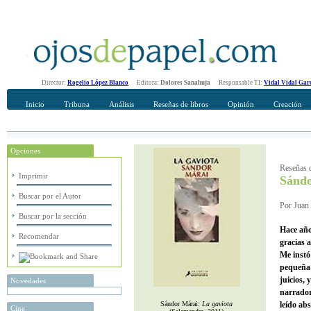
Director:
Rogelio López Blanco
Editora:
Dolores Sanahuja
Responsable TI:
Vidal Vidal Gar
Inicio
Tribuna
Análisis
Reseñas de libros
Opinión
Creación
Opciones
Recomendar
Su nombre Completo
Reseñas d
Imprimir
Sánd
Buscar por el Autor
Por Juan
Buscar por la sección
Hace año
Recomendar
gracias 
Me instó
pequeña 
juicios, 
Novedades
narrador
Sándor Márai:
La gaviota
leído ab
Cine