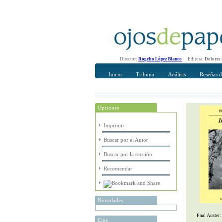
Director:
Rogelio López Blanco
Editora:
Dolores
Inicio
Tribuna
Análisis
Reseñas d
Opciones
Recomendar
Su nombre Co
Imprimir
Buscar por el Autor
Buscar por la sección
Recomendar
Novedades
Paul Auster
Cine