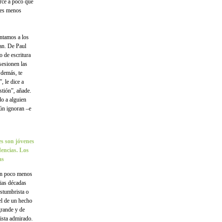
rce a poco que
o es menos
ntamos a los
dan. De Paul
o de escritura
sesionen las
 demás, te
, le dice a
estión”, añade.
o a alguien
ún ignoran –e
es son jóvenes
dencias. Los
as
 En poco menos
rias décadas
stumbrista o
 el de un hecho
grande y de
ista admirado.