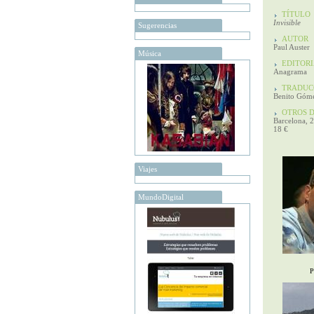
TÍTULO
Invisible
Sugerencias
AUTOR
Paul Auster
Música
EDITORI
Anagrama
TRADUCC
Benito Góme
OTROS D
Barcelona, 
18 €
Viajes
MundoDigital
P