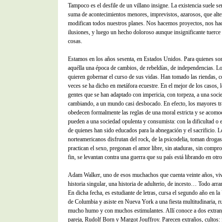
Tampoco es el desfile de un villano insigne. La existencia suele se
suma de acontecimientos menores, imprevistos, azarosos, que alte
modifican todos nuestros planes. Nos hacemos proyectos, nos h
ilusiones, y luego un hecho doloroso aunque insignificante tuerce 
cosas.
Estamos en los años sesenta, en Estados Unidos. Para quienes so
aquélla una época de cambios, de rebeldías, de independencias. 
quieren gobernar el curso de sus vidas. Han tomado las riendas, 
veces se ha dicho en metáfora ecuestre. En el mejor de los casos, 
gentes que se han adaptado con impericia, con torpeza, a una soci
cambiando, a un mundo casi desbocado. En efecto, los mayores tr
obedecen formalmente las reglas de una moral estricta y se acom
pueden a una sociedad opulenta y consumista: con la dificultad o 
de quienes han sido educados para la abnegación y el sacrificio. 
norteamericanos disfrutan del rock, de la psicodelia, toman drogas
practican el sexo, pregonan el amor libre, sin ataduras, sin compr
fin, se levantan contra una guerra que su país está librando en otr
Adam Walker, uno de esos muchachos que cuenta veinte años, viv
historia singular, una historia de adulterio, de incesto… Todo arr
En dicha fecha, es estudiante de letras, cursa el segundo año en l
de Columbia y asiste en Nueva York a una fiesta multitudinaria, r
mucho humo y con muchos estimulantes. Allí conoce a dos extran
pareja, Rudolf Born y Margot Jouffroy. Parecen extraños, cultos: 