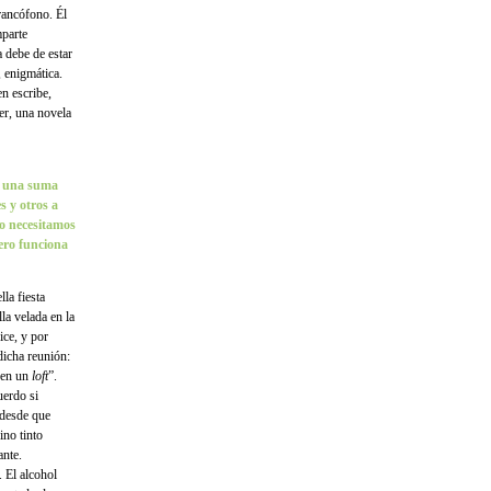
rancófono. Él
mparte
a debe de estar
, enigmática.
n escribe,
er, una novela
o una suma
s y otros a
o necesitamos
ero funciona
la fiesta
la velada en la
ice, y por
dicha reunión:
o en un
loft
”.
erdo si
 desde que
ino tinto
ante.
 El alcohol