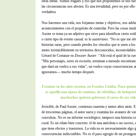
otras metas. Somos frágiles y eso que nos proponemos se nos tue
las circunstancias nos afecten. Es una trivialidad, pero no por ell
verdadera.
Nos hacemos una vida, nos forjamos metas y objetivos, nos adela
acontecimientos con el propósito de controlar. Pero las cosas mu
Auster se toma ya un adjetivo que sirve para identificar cierto estil
o cierto tipo de evento casual: es lo
austeriano
. “No es que me ob
historias raras, pero cuando pierdes los vínculos que te unen a los
metes irremisiblemente en territorios desconocidos, incontrolables”
Gérard de Cortanze en
Dossier Auster
. “Ahí está el quid de la cu
“Mis personajes, seres en escisión, terminan a menudo encontrand
que dará un vuelco a sus vidas”, un vuelco cuyas consecuencias a
ignoramos— mucho tiempo después.
Estamos en los años sesenta, en Estados Unidos. Para quien
es aquélla una época de cambios, de rebeldías, de indepen
muchachos quieren gobernar el curso de sus vid
Invisible
, de Paul Auster, comienza cuarenta y tantos años atrás.
de trescientas páginas, el autor narra y examina los avatares de va
convulsas. No es un informe sociológico; tampoco una historia co
coral. Es un relato bien concreto: el de una anécdota o un suceso,
que tiene efectos y trastornos. La vida no es necesariamente algo 
consecuencias indiscutibles. No es el paso egregio de un protagon