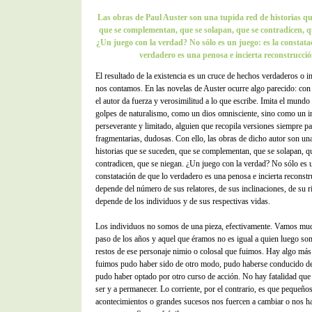
Las obras de Paul Auster son una tupida red de historias qu
que se complementan, que se solapan, que se contradicen, q
¿Un juego con la verdad? No sólo es un juego: es la constata
verdadero es una penosa e incierta reconstrucci
El resultado de la existencia es un cruce de hechos verdaderos o 
nos contamos. En las novelas de Auster ocurre algo parecido: con 
el autor da fuerza y verosimilitud a lo que escribe. Imita el mundo 
golpes de naturalismo, como un dios omnisciente, sino como un i
perseverante y limitado, alguien que recopila versiones siempre pa
fragmentarias, dudosas. Con ello, las obras de dicho autor son un
historias que se suceden, que se complementan, que se solapan, q
contradicen, que se niegan. ¿Un juego con la verdad? No sólo es u
constatación de que lo verdadero es una penosa e incierta reconst
depende del número de sus relatores, de sus inclinaciones, de su r
depende de los individuos y de sus respectivas vidas.
Los individuos no somos de una pieza, efectivamente. Vamos mu
paso de los años y aquel que éramos no es igual a quien luego s
restos de ese personaje nimio o colosal que fuimos. Hay algo más
fuimos pudo haber sido de otro modo, pudo haberse conducido de
pudo haber optado por otro curso de acción. No hay fatalidad que
ser y a permanecer. Lo corriente, por el contrario, es que pequeño
acontecimientos o grandes sucesos nos fuercen a cambiar o nos h