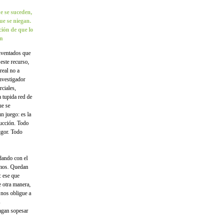
e se suceden,
ue se niegan.
ción de que lo
ón
inventados que
este recurso,
real no a
nvestigador
rciales,
a tupida red de
ue se
n juego: es la
rucción. Todo
igor. Todo
dando con el
omos. Quedan
: ese que
 otra manera,
 nos obligue a
s
agan sopesar