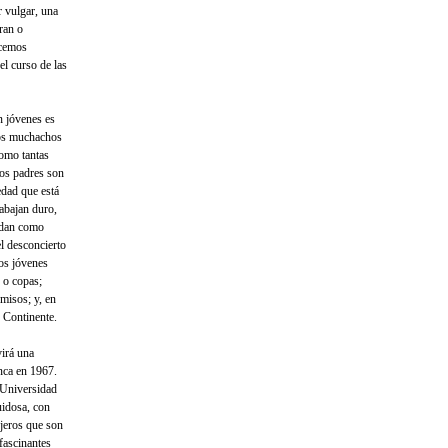
r vulgar, una
ran o
acemos
el curso de las
n jóvenes es
Los muchachos
como tantas
los padres son
edad que está
abajan duro,
odan como
el desconcierto
Los jóvenes
 o copas;
omisos; y, en
o Continente.
irá una
anca en 1967.
a Universidad
uidosa, con
jeros que son
fascinantes