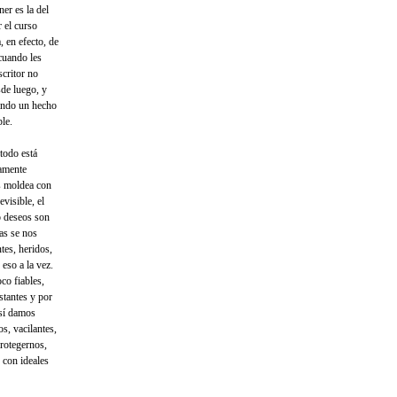
er es la del
r el curso
, en efecto, de
 cuando les
scritor no
sde luego, y
ando un hecho
le.
 todo está
iamente
s moldea con
evisible, el
 o deseos son
tas se nos
tes, heridos,
eso a la vez.
co fiables,
stantes y por
así damos
s, vacilantes,
protegernos,
 con ideales