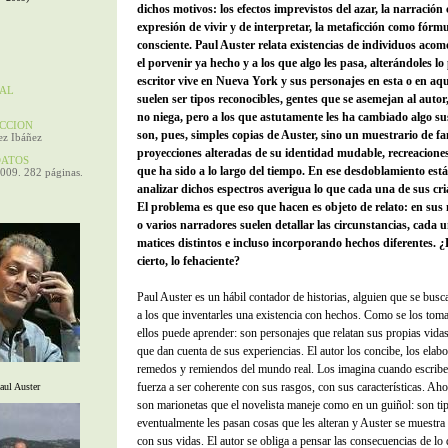
dichos motivos: los efectos imprevistos del azar, la narración
expresión de vivir y de interpretar, la metaficción como fórmu
consciente. Paul Auster relata existencias de individuos aco
el porvenir ya hecho y a los que algo les pasa, alterándoles lo 
escritor vive en Nueva York y sus personajes en esta o en aqu
AL
suelen ser tipos reconocibles, gentes que se asemejan al autor,
no niega, pero a los que astutamente les ha cambiado algo su
CION
son, pues, simples copias de Auster, sino un muestrario de f
z Ibáñez
proyecciones alteradas de su identidad mudable, recreacione
ATOS
que ha sido a lo largo del tiempo. En ese desdoblamiento está
2009. 282 páginas.
analizar dichos espectros averigua lo que cada una de sus cri
El problema es que eso que hacen es objeto de relato: en sus
o varios narradores suelen detallar las circunstancias, cada 
matices distintos e incluso incorporando hechos diferentes. ¿
cierto, lo fehaciente?
Paul Auster es un hábil contador de historias, alguien que se busca
a los que inventarles una existencia con hechos. Como se los toma
ellos puede aprender: son personajes que relatan sus propias vidas
que dan cuenta de sus experiencias. El autor los concibe, los elab
remedos y remiendos del mundo real. Los imagina cuando escribe,
fuerza a ser coherente con sus rasgos, con sus características. Aho
aul Auster
son marionetas que el novelista maneje como en un guiñol: son tip
eventualmente les pasan cosas que les alteran y Auster se muestra
con sus vidas. El autor se obliga a pensar las consecuencias de lo 