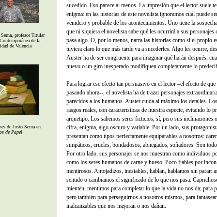
sucedido. Eso parece al menos. La impresión que el lector suele ten
enigma: en las historias de este novelista ignoramos cuál puede se
venidero y probable de los acontecimientos. Uno tiene la sospecha
que ni siquiera el novelista sabe qué les ocurrirá a sus personajes
Serna, profesor Titular
pasa algo. O, por lo menos, narra las historias como si el propio e
 Contemporánea de la
idad de Valencia
tuviera claro lo que más tarde va a sucederles. Algo les ocurre, de
Auster ha de ser congruente para imaginar qué harán después, cu
nuevo o un giro inesperado modifiquen completamente lo predecib
Para lograr ese efecto tan persuasivo en el lector –el efecto de que
pasando ahora--, el novelista ha de trazar personajes extraordinar
parecidos a los humanos. Auster cuida al máximo los detalles. Lo
rasgos reales, con características de nuestra especie, evitando lo pr
arquetipo. Los sabemos seres ficticios, sí, pero sus inclinaciones
nes de Justo Serna en
cifra, enigma, algo oscuro y variable. Por un lado, sus protagonis
os de Papel
presentan como tipos perfectamente equiparables a nosotros: caren
simpáticos, crueles, bondadosos, abnegados, soñadores. Son todo 
Por otro lado, sus personajes se nos muestran como individuos po
como los seres humanos de carne y hueso. Poco fiables por incon
mentirosos. Antojadizos, inestables, hablan, hablamos sin parar: 
sentido o cambiamos el significado de lo que nos pasa. Caprichoso
mienten, mentimos para completar lo que la vida no nos da; para 
pero también para perseguirnos a nosotros mismos, para fantasear
inalcanzables que nos mejoran o nos dañan.