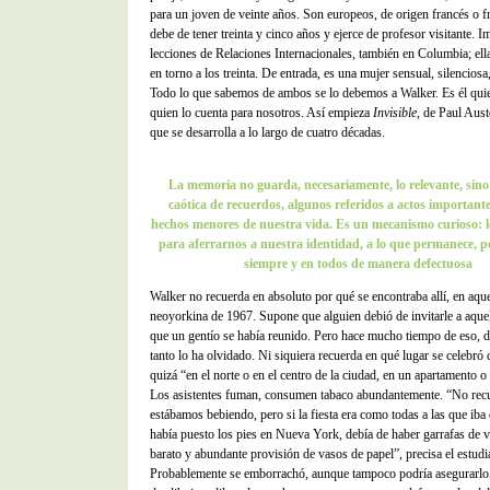
para un joven de veinte años. Son europeos, de origen francés o f
debe de tener treinta y cinco años y ejerce de profesor visitante. I
lecciones de Relaciones Internacionales, también en Columbia; ell
en torno a los treinta. De entrada, es una mujer sensual, silenciosa
Todo lo que sabemos de ambos se lo debemos a Walker. Es él quie
quien lo cuenta para nosotros. Así empieza
Invisible
, de Paul Aust
que se desarrolla a lo largo de cuatro décadas.
La memoria no guarda, necesariamente, lo relevante, sin
caótica de recuerdos, algunos referidos a actos importante
hechos menores de nuestra vida. Es un mecanismo curioso: l
para aferrarnos a nuestra identidad, a lo que permanece, p
siempre y en todos de manera defectuosa
Walker no recuerda en absoluto por qué se encontraba allí, en aquel
neoyorkina de 1967. Supone que alguien debió de invitarle a aquel
que un gentío se había reunido. Pero hace mucho tiempo de eso, d
tanto lo ha olvidado. Ni siquiera recuerda en qué lugar se celebró 
quizá “en el norte o en el centro de la ciudad, en un apartamento 
Los asistentes fuman, consumen tabaco abundantemente. “No recu
estábamos bebiendo, pero si la fiesta era como todas a las que iba
había puesto los pies en Nueva York, debía de haber garrafas de v
barato y abundante provisión de vasos de papel”, precisa el estudi
Probablemente se emborrachó, aunque tampoco podría asegurarlo.