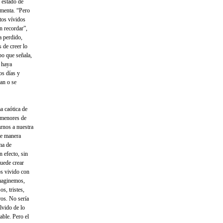
 estado de
amenta. “Pero
tos vívidos
n recordar”,
a perdido,
 de creer lo
po que señala,
 haya
os días y
an o se
a caótica de
s menores de
arnos a nuestra
de manera
ma de
n efecto, sin
uede crear
s vivido con
Imaginemos,
s, tristes,
ros. No sería
lvido de lo
able. Pero el