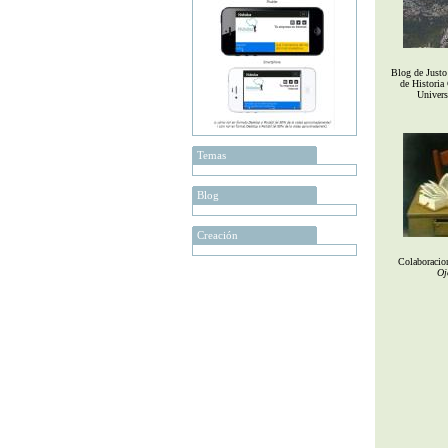
Blog de Justo 
de Historia
Univers
Temas
Blog
Creación
Colaboracio
Oj