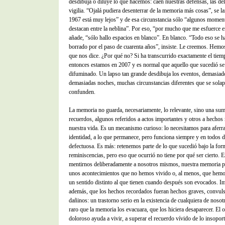
desdibuja o diluye lo que hacemos: caen nuestras defensas, las del
vigilia. “Ojalá pudiera desenterrar de la memoria más cosas”, se l
1967 está muy lejos” y de esa circunstancia sólo “algunos momen
destacan entre la neblina”. Por eso, “por mucho que me esfuerce e
añade, “sólo hallo espacios en blanco”. En blanco. “Todo eso se h
borrado por el paso de cuarenta años”, insiste. Le creemos. Hemos
que nos dice. ¿Por qué no? Si ha transcurrido exactamente el tiem
entonces estamos en 2007 y es normal que aquello que sucedió se
difuminado. Un lapso tan grande desdibuja los eventos, demasiad
demasiadas noches, muchas circunstancias diferentes que se solap
confunden.
La memoria no guarda, necesariamente, lo relevante, sino una sum
recuerdos, algunos referidos a actos importantes y otros a hecho
nuestra vida. Es un mecanismo curioso: lo necesitamos para aferr
identidad, a lo que permanece, pero funciona siempre y en todos 
defectuosa. Es más: retenemos parte de lo que sucedió bajo la for
reminiscencias, pero eso que ocurrió no tiene por qué ser cierto. E
mentirnos deliberadamente a nosotros mismos, nuestra memoria p
unos acontecimientos que no hemos vivido o, al menos, que hemo
un sentido distinto al que tienen cuando después son evocados. 
además, que los hechos recordados fueran hechos graves, convulso
dañinos: un trastorno serio en la existencia de cualquiera de nosot
raro que la memoria los evacuara, que los hiciera desaparecer. El o
doloroso ayuda a vivir, a superar el recuerdo vívido de lo insoport