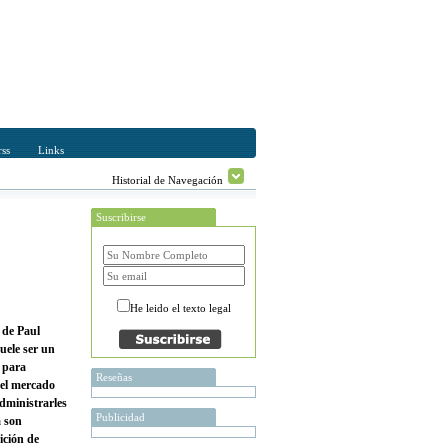
ss
Links
Historial de Navegación
Suscribirse
He leido el texto legal
de Paul
uele ser un
s para
Reseñas
el mercado
administrarles
Publicidad
a son
ición de