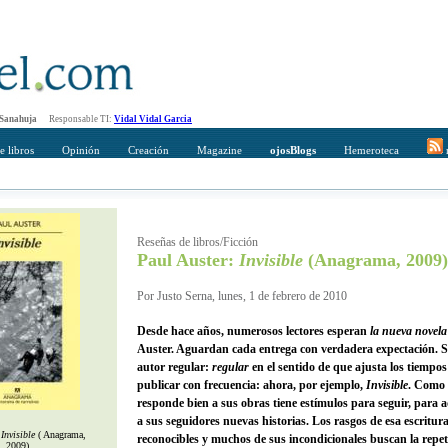
 Sanahuja
Responsable TI:
Vidal Vidal Garcia
e libros
Opinión
Creación
Magazine
ojosBlogs
Hemeroteca
r
mpleto
Direccción de correo del destinatario
Reseñas de libros/Ficción
Paul Auster:
Invisible
(Anagrama, 2009)
Por Justo Serna, lunes, 1 de febrero de 2010
Desde hace años, numerosos lectores esperan
la nueva novela
Auster. Aguardan cada entrega con verdadera expectación. S
autor regular:
regular
en el sentido de que ajusta los tiempo
publicar con frecuencia: ahora, por ejemplo,
Invisible
. Como 
responde bien a sus obras tiene estímulos para seguir, para 
a sus seguidores nuevas historias. Los rasgos de esa escritur
:
Invisible
( Anagrama,
reconocibles y muchos de sus incondicionales buscan la repet
2009)