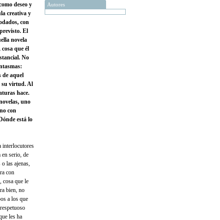
 como deseo y
Autores
la creativa y
modados, con
previsto. El
ella novela
 cosa que él
stancial. No
antasmas:
s de aquel
 su virtud. Al
aturas hace.
 novelas, uno
uno con
Dónde está lo
 interlocutores
 en serio, de
 o las ajenas,
ora con
 cosa que le
ra bien, no
os a los que
 respetuoso
que les ha