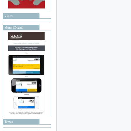
Viajes
MundoDigital
Temas