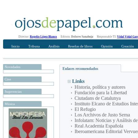
Director:
Rogelio López Blanco
Editora:
Dolores Sanahuja
Responsable TI:
Vidal Vidal Gar
Inicio
Tribuna
Análisis
Reseñas de libros
Opinión
Creación
Novedades
Enlaces recomendados
Cine
Links
Historia, política y autores
Sugerencias
Fundación para la Libertad
Ciutadans de Catalunya
Instituto Elcano de Estudios Int
Música
El Refugio
Los Archivos de Justo Serna
Infolatam: Noticias y Análisis d
Real Academia Española
Iberoamericana Editorial Vervue