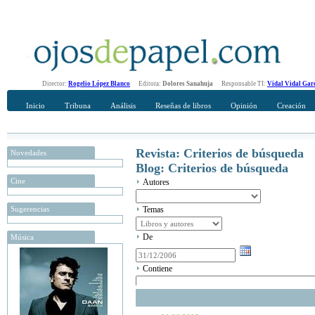
Director:
Rogelio López Blanco
Editora:
Dolores Sanahuja
Responsable TI:
Vidal Vidal Gar
Inicio
Tribuna
Análisis
Reseñas de libros
Opinión
Creación
Revista: Criterios de búsqueda
Novedades
Blog: Criterios de búsqueda
Cine
Autores
Sugerencias
Temas
De
Música
Contiene