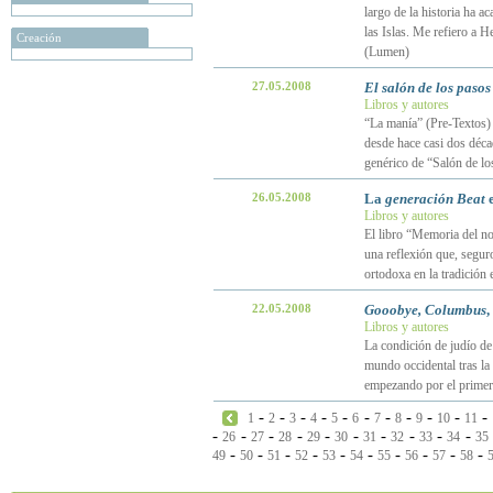
largo de la historia ha 
las Islas. Me refiero a 
Creación
(Lumen)
27.05.2008
El salón de los pasos
Libros y autores
“La manía” (Pre-Textos) 
desde hace casi dos décad
genérico de “Salón de lo
26.05.2008
La
generación Beat
e
Libros y autores
El libro “Memoria del no
una reflexión que, seguro
ortodoxa en la tradición
22.05.2008
Gooobye, Columbus
,
Libros y autores
La condición de judío de
mundo occidental tras la
empezando por el primer
-
-
-
-
-
-
-
-
-
-
-
1
2
3
4
5
6
7
8
9
10
11
-
-
-
-
-
-
-
-
-
-
26
27
28
29
30
31
32
33
34
35
-
-
-
-
-
-
-
-
-
-
49
50
51
52
53
54
55
56
57
58