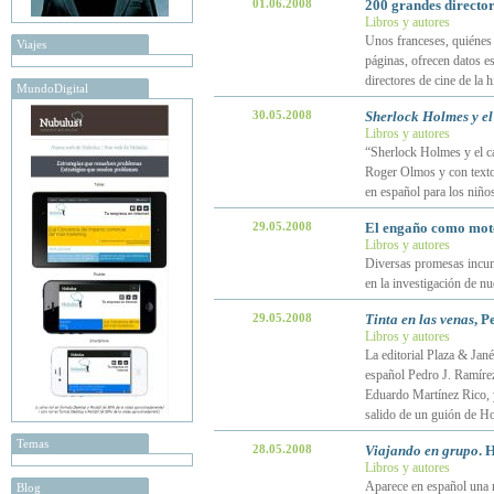
01.06.2008
200 grandes director
Libros y autores
Unos franceses, quiénes 
Viajes
páginas, ofrecen datos e
directores de cine de la h
MundoDigital
30.05.2008
Sherlock Holmes y el
Libros y autores
“Sherlock Holmes y el ca
Roger Olmos y con textos
en español para los niño
29.05.2008
El engaño como moto
Libros y autores
Diversas promesas incump
en la investigación de n
29.05.2008
Tinta en las venas
, P
Libros y autores
La editorial Plaza & Janés
español Pedro J. Ramírez
Eduardo Martínez Rico, y
salido de un guión de H
Temas
28.05.2008
Viajando en grupo
. 
Libros y autores
Aparece en español una n
Blog