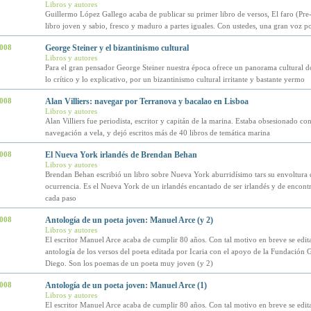
Libros y autores
Guillermo López Gallego acaba de publicar su primer libro de versos, El faro (Pre
libro joven y sabio, fresco y maduro a partes iguales. Con ustedes, una gran voz po
2008
George Steiner y el bizantinismo cultural
Libros y autores
Para el gran pensador George Steiner nuestra época ofrece un panorama cultural 
lo crítico y lo explicativo, por un bizantinismo cultural irritante y bastante yermo
2008
Alan Villiers: navegar por Terranova y bacalao en Lisboa
Libros y autores
Alan Villiers fue periodista, escritor y capitán de la marina. Estaba obsesionado con
navegación a vela, y dejó escritos más de 40 libros de temática marina
2008
El Nueva York irlandés de Brendan Behan
Libros y autores
Brendan Behan escribió un libro sobre Nueva York aburridísimo tars su envoltura 
ocurrencia. Es el Nueva York de un irlandés encantado de ser irlandés y de encontr
cada paso
2008
Antología de un poeta joven: Manuel Arce (y 2)
Libros y autores
El escritor Manuel Arce acaba de cumplir 80 años. Con tal motivo en breve se edit
antología de los versos del poeta editada por Icaria con el apoyo de la Fundación 
Diego. Son los poemas de un poeta muy joven (y 2)
2008
Antología de un poeta joven: Manuel Arce (1)
Libros y autores
El escritor Manuel Arce acaba de cumplir 80 años. Con tal motivo en breve se edit