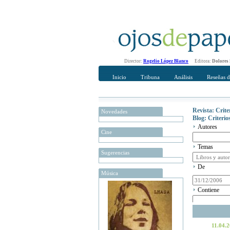
Director:
Rogelio López Blanco
Editora:
Dolores
Inicio
Tribuna
Análisis
Reseñas d
Revista: Crit
Novedades
Blog: Criteri
Autores
Cine
Temas
Sugerencias
De
Música
Contiene
11.04.