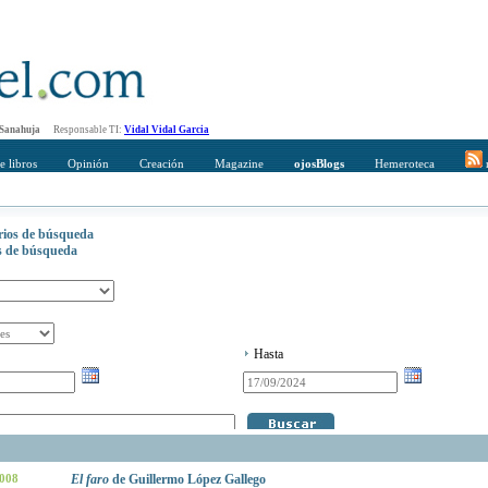
 Sanahuja
Responsable TI:
Vidal Vidal Garcia
e libros
Opinión
Creación
Magazine
ojosBlogs
Hemeroteca
r
erios de búsqueda
os de búsqueda
Hasta
2008
El faro
de Guillermo López Gallego