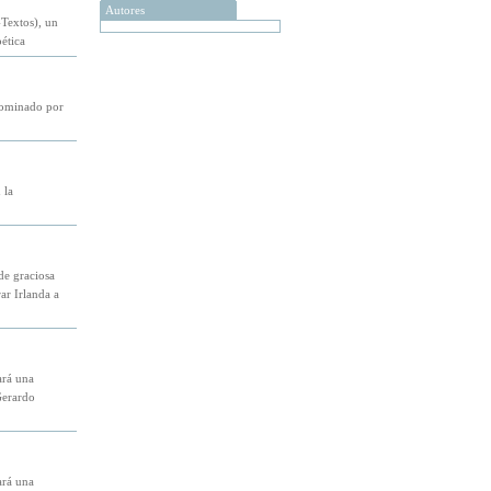
Autores
-Textos), un
ética
dominado por
 la
de graciosa
ar Irlanda a
ará una
Gerardo
ará una