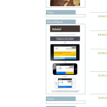
Viajes
10.04.
MundoDigital
04.04.
03.04.
02.04.
31.03.
Temas