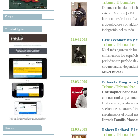
Tribuna / Tribuna libre
De una curiosidad infinit
extraordinarias
(RBA Lib
Viajes
heroico, desde lo local a
arqueológicos son algu
MundoDigital
indagación del mundo
01.04.2009
Crisis económica y c
Tribuna / Tribuna libre
Ni el más agorero de los
enfrentamos los español
preludian un período de 
circunstancias dependerán
Mikel Buesa
)
02.03.2009
Polanski. Biografía (
Tribuna / Tribuna libre
Christopher Sandford
en una crónica apasionan
Holocausto y acaba en su
«relaciones sexuales ilí
inédita sobre el brutal a
llamada
Familia Manso
Temas
02.03.2009
Robert Redford. El c
Tribuna / Tribuna libre