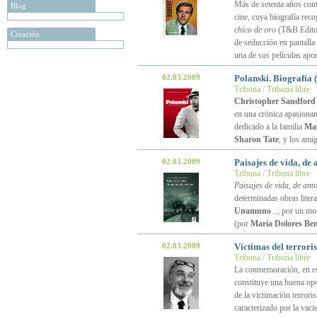
Más de setenta años cont
Blog
cine, cuya biografía reco
chico de oro
(T&B Editore
Creación
de seducción en pantalla 
una de sus películas apo
02.03.2009
Polanski. Biografía (
Tribuna / Tribuna libre
Christopher Sandford
en una crónica apasionant
dedicado a la familia
Ma
Sharon Tate
, y los am
02.03.2009
Paisajes de vida, d
Tribuna / Tribuna libre
Paisajes de vida, de am
determinadas obras liter
Unamuno
..., por un m
(por
María Dolores Ben
02.03.2009
Víctimas del terror
Tribuna / Tribuna libre
La conmemoración, en es
constituye una buena opo
de la victimación terroris
caracterizado por la vaci