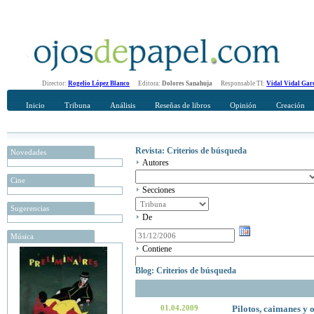
Director:
Rogelio López Blanco
Editora:
Dolores Sanahuja
Responsable TI:
Vidal Vidal Gar
Inicio
Tribuna
Análisis
Reseñas de libros
Opinión
Creación
Revista: Criterios de búsqueda
Novedades
Autores
Cine
Secciones
Sugerencias
De
Música
Contiene
Blog: Criterios de búsqueda
01.04.2009
Pilotos, caimanes y 