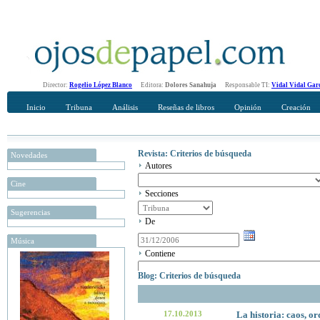
Director:
Rogelio López Blanco
Editora:
Dolores Sanahuja
Responsable TI:
Vidal Vidal Gar
Inicio
Tribuna
Análisis
Reseñas de libros
Opinión
Creación
Revista: Criterios de búsqueda
Novedades
Autores
Cine
Secciones
Sugerencias
De
Música
Contiene
Blog: Criterios de búsqueda
17.10.2013
La historia: caos, or