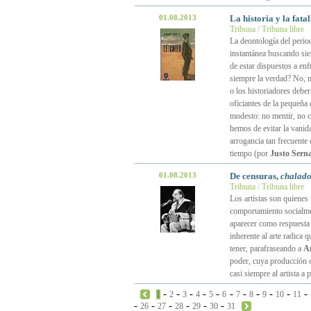
01.08.2013
La historia y la fat
Tribuna / Tribuna libre
La deontología del period
instantánea buscando sie
de estar dispuestos a enf
siempre la verdad? No, 
o los historiadores debe
oficiantes de la pequeñ
modesto: no mentir, no c
hemos de evitar la vanida
arrogancia tan frecuente 
tiempo (por
Justo Sern
01.08.2013
De censuras,
chalado
Tribuna / Tribuna libre
Los artistas son quienes 
comportamiento socialmen
aparecer como respuesta 
inherente al arte radica 
tener, parafraseando a
A
poder, cuya producción c
casi siempre al artista a
-
-
-
-
-
-
-
-
-
-
-
1
2
3
4
5
6
7
8
9
10
11
-
-
-
-
-
-
26
27
28
29
30
31