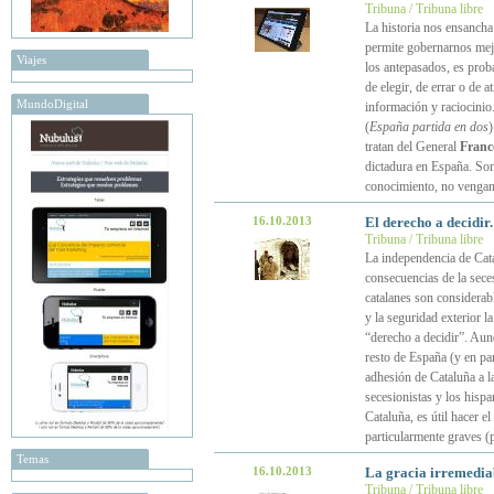
Tribuna / Tribuna libre
La historia nos ensancha 
permite gobernarnos mejo
Viajes
los antepasados, es proba
de elegir, de errar o de 
MundoDigital
información y raciocinio
(
España partida en dos
)
tratan del General
Franc
dictadura en España. Son
conocimiento, no vengan
16.10.2013
El derecho a decidir
Tribuna / Tribuna libre
La independencia de Cata
consecuencias de la seces
catalanes son considerable
y la seguridad exterior l
“derecho a decidir”. Aunq
resto de España (y en pa
adhesión de Cataluña a l
secesionistas y los hispa
Cataluña, es útil hacer e
particularmente graves (
Temas
16.10.2013
La gracia irremediab
Tribuna / Tribuna libre