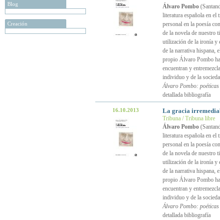
Blog
Álvaro Pombo
(Santande
literatura española en e
Creación
personal en la poesía con
de la novela de nuestro t
utilización de la ironía
de la narrativa hispana, 
propio Álvaro Pombo ha d
encuentran y entremezcla
individuo y de la socied
Álvaro Pombo: poéticas 
detallada bibliografía
16.10.2013
La gracia irremediab
Tribuna / Tribuna libre
Álvaro Pombo
(Santande
literatura española en e
personal en la poesía con
de la novela de nuestro t
utilización de la ironía
de la narrativa hispana, 
propio Álvaro Pombo ha d
encuentran y entremezcla
individuo y de la socied
Álvaro Pombo: poéticas 
detallada bibliografía