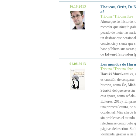
16.10.2013
Thoreau, Ortiz, De N
al
Tribuna / Tribuna libre
Ahora que las historias 
recordar que
ningún paí
pecado de meter las nari
un desfase que ocasional
conciencia y siente que s
hace públicas sus tareas
de
Edward Snowden
(
01.08.2013
Los mundos de Har
Tribuna / Tribuna libre
Haruki Murakami
es, 
es cuestión de comparar l
historia, como
Ȏe, Mish
Sȏseki
, del que se están
esta época, como señala
Editores, 2013). En princ
una primera lectura, no 
occidental. Más allá de l
sin problemas el mundo n
relectura se comprueba qu
páginas del escritor. Su l
idealizada, gracias a las