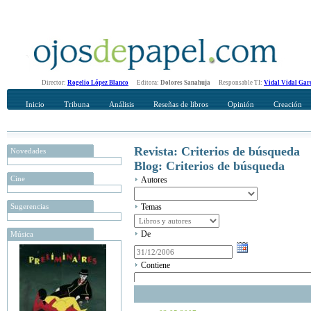
Director:
Rogelio López Blanco
Editora:
Dolores Sanahuja
Responsable TI:
Vidal Vidal Gar
Inicio
Tribuna
Análisis
Reseñas de libros
Opinión
Creación
Revista: Criterios de búsqueda
Novedades
Blog: Criterios de búsqueda
Cine
Autores
Sugerencias
Temas
De
Música
Contiene