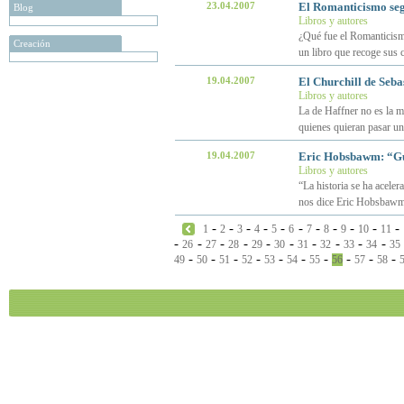
23.04.2007
El Romanticismo seg
Blog
Libros y autores
¿Qué fue el Romanticismo
Creación
un libro que recoge sus c
19.04.2007
El Churchill de Seba
Libros y autores
La de Haffner no es la m
quienes quieran pasar un
19.04.2007
Eric Hobsbawm: “Guer
Libros y autores
“La historia se ha aceler
nos dice Eric Hobsbawm
-
-
-
-
-
-
-
-
-
-
-
1
2
3
4
5
6
7
8
9
10
11
-
-
-
-
-
-
-
-
-
-
26
27
28
29
30
31
32
33
34
35
-
-
-
-
-
-
-
-
-
-
49
50
51
52
53
54
55
56
57
58