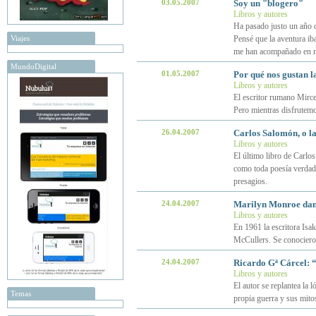
03.05.2007
Soy un "blogero"
Libros y autores
Ha pasado justo un año d
Viajes
Pensé que la aventura iba
me han acompañado en 
MundoDigital
01.05.2007
Por qué nos gustan l
Libros y autores
El escritor rumano Mirce
Pero mientras disfrutemo
26.04.2007
Carlos Salomón, o la
Libros y autores
El último libro de Carlo
como toda poesía verdader
presagios.
24.04.2007
Marilyn Monroe dan
Libros y autores
En 1961 la escritora Is
McCullers. Se conocieron
24.04.2007
Ricardo Gª Cárcel: 
Libros y autores
El autor se replantea la 
Temas
propia guerra y sus mito