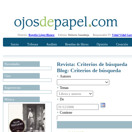
Director:
Rogelio López Blanco
Editora:
Dolores Sanahuja
Responsable TI:
Vidal Vidal Gar
Inicio
Tribuna
Análisis
Reseñas de libros
Opinión
Creación
Revista: Criterios de búsqueda
Novedades
Blog: Criterios de búsqueda
Cine
Autores
Sugerencias
Temas
De
Música
Contiene