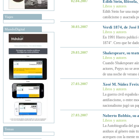
02.04.2007
Edith Stein, filósofa,
Libros y autores
Edith Stein fue una mujer
Viajes
catolicismo y asacrada po
30.03.2007
Verdi 1874, de José 
MundoDigital
Libros y autores
En 1991 Hierro publicó s
1874". Creo que he dado 
29.03.2007
Shakespeare, su teat
Libros y autores
Cuando Shakespeare aún n
actores, Pepys no se ave
de una noche de verano i
27.03.2007
Xosé M. Núñez Freixa
Libros y autores
La guerra civil española
antifascismo, o entre mod
nacionalismo jugó un pa
27.03.2007
Noberto Bobbio, su 
Libros y autores
La Autobiografía del gra
Temas
asiduos al género más tra
acerquen con la mente mu