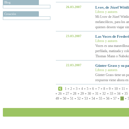
Blog
26.03.2007
Lvov, de Józef Wittl
Libros y autores
Creación
Mi Lvov de Józef Wittlin
melancólicos, para los am
quienes deseen viajar si
23.03.2007
Las Voces de Freder
Libros y autores
Voces es una maravillosa
perfilada, matizada y col
Thomas Mann o Naboko
22.03.2007
Günter Grass y su pa
Libros y autores
Günter Grass tiene un pa
respuesta viene ahora en
-
-
-
-
-
-
-
-
-
-
-
1
2
3
4
5
6
7
8
9
10
11
-
-
-
-
-
-
-
-
-
-
26
27
28
29
30
31
32
33
34
35
-
-
-
-
-
-
-
-
-
-
49
50
51
52
53
54
55
56
57
58