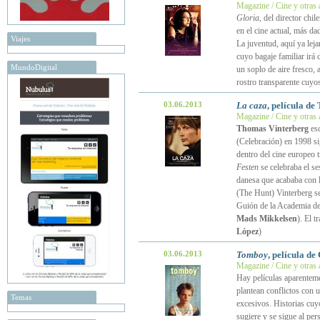
Magazine / Cine y otras 
Gloria
, del director chi
en el cine actual, más d
Viajes
La juventud, aquí ya lej
cuyo bagaje familiar irá
MundoDigital
un soplo de aire fresco, 
rostro transparente cuyos
03.06.2013
La caza
, película d
Magazine / Cine y otras 
Thomas Vinterberg
esc
(Celebración) en 1998 si
dentro del cine europeo 
Festen
se celebraba el se
danesa que acababa con l
(The Hunt) Vinterberg se
Guión de la Academia de
Mads Mikkelsen
). El 
López
)
03.06.2013
Tomboy
, película d
Magazine / Cine y otras 
Hay películas aparentemen
plantean conflictos con 
Temas
excesivos. Historias cuy
sugiere y se sigue al pe