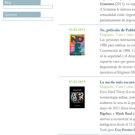
Blog
Sciamma
(2011), su segu
A Sciamma le interesa es
Creación
sensualidad están vírgen
paulatinamente de impon
02.04.2013
No
, película de Pabl
Magazine / Cine y otras 
Las presiones internacio
1988 para ratificar su co
Constitución de 1980. Co
en la seguridad y el des
supuesto caos que genera
largometraje de escueto t
opositora al Régimen Mil
07.02.2013
La noche más oscura
Magazine / Cine y otras 
Zero Dark Thirty
(
La no
terminología militar, tr
asaltaron la casa en la q
mayo de 2011 (hora local
Bigelow
y
Mark Boal
(d
atreven a reconstruir la 
inteligencia desde el 11
York (por
Eva Pereiro 