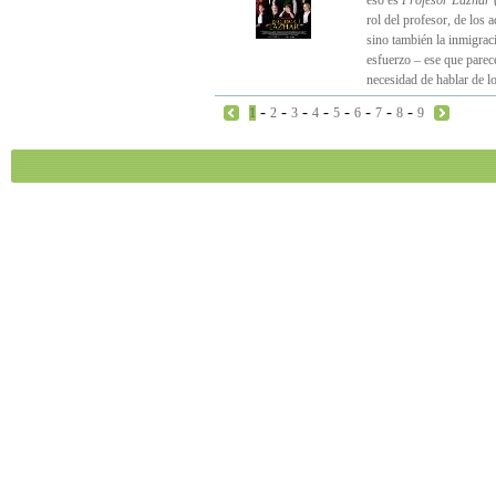
eso es
Profesor Lazhar
(
rol del profesor, de los 
sino también la inmigració
esfuerzo – ese que parece
necesidad de hablar de l
-
-
-
-
-
-
-
-
1
2
3
4
5
6
7
8
9