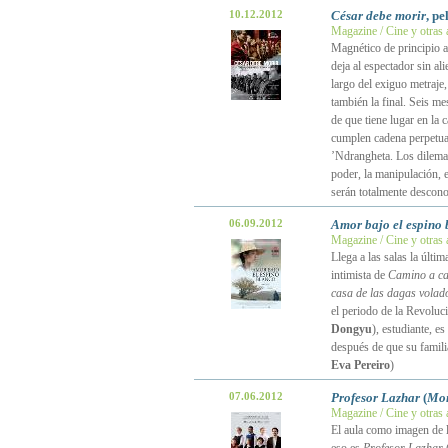
10.12.2012
César debe morir
, p
Magazine / Cine y otras 
Magnético de principio a
deja al espectador sin al
largo del exiguo metraje,
también la final. Seis me
de que tiene lugar en la 
cumplen cadena perpetua 
’Ndrangheta. Los dilemas 
poder, la manipulación, e
serán totalmente descon
06.09.2012
Amor bajo el espino 
Magazine / Cine y otras 
Llega a las salas la últim
intimista de
Camino a c
casa de las dagas volad
el periodo de la Revoluc
Dongyu
), estudiante, e
después de que su familia
Eva Pereiro
)
07.06.2012
Profesor Lazhar
(
Mon
Magazine / Cine y otras 
El aula como imagen de l