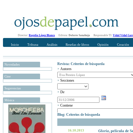
Director:
Rogelio López Blanco
Editora:
Dolores Sanahuja
Responsable TI:
Vidal Vidal Gar
Inicio
Tribuna
Análisis
Reseñas de libros
Opinión
Creación
Revista: Criterios de búsqueda
Novedades
Autores
Cine
Secciones
Sugerencias
De
Música
Contiene
Blog: Criterios de búsqueda
16.10.2013
Gloria
, película de S