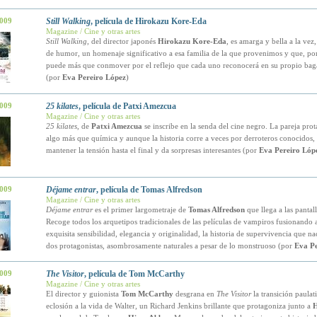
2009
Still Walking
, película de Hirokazu Kore-Eda
Magazine / Cine y otras artes
Still Walking
, del director japonés
Hirokazu Kore-Eda
, es amarga y bella a la vez
de humor, un homenaje significativo a esa familia de la que provenimos y que, por
puede más que conmover por el reflejo que cada uno reconocerá en su propio bag
(por
Eva Pereiro López
)
2009
25 kilates
, película de Patxi Amezcua
Magazine / Cine y otras artes
25 kilates
, de
Patxi Amezcua
se inscribe en la senda del cine negro. La pareja prot
algo más que química y aunque la historia corre a veces por derroteros conocidos, 
mantener la tensión hasta el final y da sorpresas interesantes (por
Eva Pereiro Lóp
2009
Déjame entrar
, película de Tomas Alfredson
Magazine / Cine y otras artes
Déjame entrar
es el primer largometraje de
Tomas Alfredson
que llega a las pantal
Recoge todos los arquetipos tradicionales de las películas de vampiros fusionando
exquisita sensibilidad, elegancia y originalidad, la historia de supervivencia que na
dos protagonistas, asombrosamente naturales a pesar de lo monstruoso (por
Eva Pe
2009
The Visitor
, película de Tom McCarthy
Magazine / Cine y otras artes
El director y guionista
Tom McCarthy
desgrana en
The Visitor
la transición paulati
eclosión a la vida de Walter, un Richard Jenkins brillante que protagoniza junto a
H