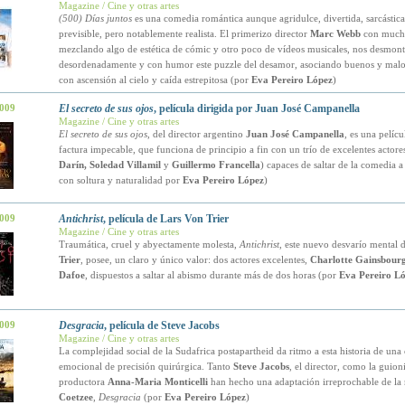
Magazine / Cine y otras artes
(500) Días juntos
es una comedia romántica aunque agridulce, divertida, sarcástica
previsible, pero notablemente realista. El primerizo director
Marc Webb
con mucha
mezclando algo de estética de cómic y otro poco de vídeos musicales, nos desmont
desordenadamente y con humor este puzzle del desamor, asociando buenos y malo
con ascensión al cielo y caída estrepitosa (por
Eva Pereiro López
)
2009
El secreto de sus ojos
, película dirigida por Juan José Campanella
Magazine / Cine y otras artes
El secreto de sus ojos
, del director argentino
Juan José Campanella
, es una películ
factura impecable, que funciona de principio a fin con un trío de excelentes actore
Darín, Soledad Villamil
y
Guillermo Francella
) capaces de saltar de la comedia a 
con soltura y naturalidad por
Eva Pereiro López
)
2009
Antichrist
, película de Lars Von Trier
Magazine / Cine y otras artes
Traumática, cruel y abyectamente molesta,
Antichrist
, este nuevo desvarío mental 
Trier
, posee, un claro y único valor: dos actores excelentes,
Charlotte Gainsbour
Dafoe
, dispuestos a saltar al abismo durante más de dos horas (por
Eva Pereiro L
2009
Desgracia
, película de Steve Jacobs
Magazine / Cine y otras artes
La complejidad social de la Sudafrica postapartheid da ritmo a esta historia de una
emocional de precisión quirúrgica. Tanto
Steve Jacobs
, el director, como la guioni
productora
Anna-Maria Monticelli
han hecho una adaptación irreprochable de la 
Coetzee
,
Desgracia
(por
Eva Pereiro López
)