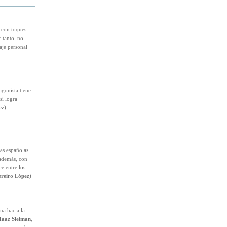
, con toques
 tanto, no
aje personal
agonista tiene
sí logra
ez
)
las españolas.
 además, con
ce entre los
reiro López
)
na hacia la
aaz Sleiman
,