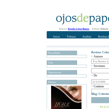
Director:
Rogelio López Blanco
Editora:
Dolores
Inicio
Tribuna
Análisis
Reseñas d
Revista: Crit
Novedades
Autores
Cine
Secciones
Sugerencias
De
Música
Contiene
Blog: Criteri
01.12.