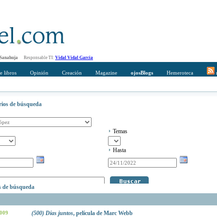
 Sanahuja
Responsable TI:
Vidal Vidal Garcia
e libros
Opinión
Creación
Magazine
ojosBlogs
Hemeroteca
r
erios de búsqueda
Temas
Hasta
os de búsqueda
2009
(500) Días juntos
, película de Marc Webb