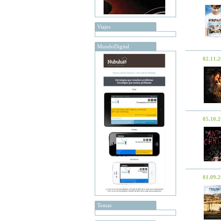
Viajes
MundoDigital
02.11.
05.10.
01.09.
Temas