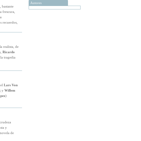
Autores
, bastante
 frescura,
a
s recuerdos,
a realista, de
s,
Ricardo
la tragedia
del
Lars Von
g
y
Willem
ópez
)
 crudeza
sta y
novela de