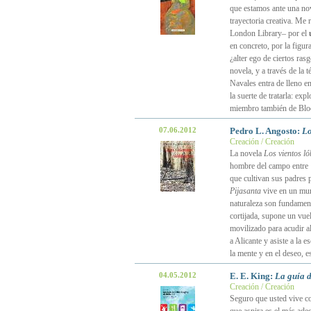
que estamos ante una nov
trayectoria creativa. Me 
London Library– por el
en concreto, por la figur
¿alter ego de ciertos ras
novela, y a través de la
Navales entra de lleno 
la suerte de tratarla: exp
miembro también de Blo
07.06.2012
Pedro L. Angosto:
Lo
Creación / Creación
La novela
Los vientos l
hombre del campo entre 1
que cultivan sus padres 
Pijasanta
vive en un mund
naturaleza son fundamenta
cortijada, supone un vue
movilizado para acudir al
a Alicante y asiste a la 
la mente y en el deseo, 
04.05.2012
E. E. King:
La guía d
Creación / Creación
Seguro que usted vive co