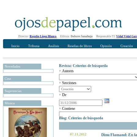
Director:
Rogelio López Blanco
Editora:
Dolores Sanahuja
Responsable TI:
Vidal Vidal Gar
Inicio
Tribuna
Análisis
Reseñas de libros
Opinión
Creación
Revista: Criterios de búsqueda
Novedades
Autores
Cine
Secciones
Sugerencias
De
Música
Contiene
Blog: Criterios de búsqueda
07.11.2012
Dinu Flamand:
En la