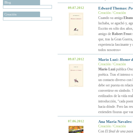
Blog
09.07.2012
Edward Thomas:
Po
Creación / Creación
Creación
Cuando su amiga
Elean
luchaba, se agachó y, aga
Escrito en sólo dos años,
amigo de
Robert Frost
s
que, tras la Gran Guerra
experiencia fascinante y
todos nosotros»
09.07.2012
Mario Luzi:
Honor d
Creación / Creación
Mario Luzi
publica
Ono
poética. Tras el intenso 
un contacto diverso con l
debe ser puesta en relaci
convertirse en símbolo.
estilizados de la vida re
introducción, “cada poem
hacia dónde. Pero las res
extienden fisuras que va
07.06.2012
Ana María Navales:
Creación / Creación
Con
El final de una pas