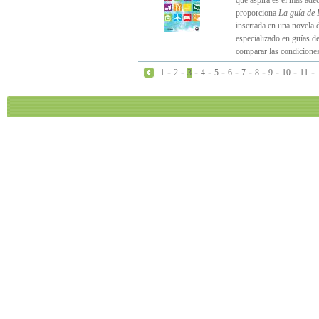
que aspira es el más ade
proporciona
La guía de 
insertada en una novela d
especializado en guías de 
comparar las condicione
-
-
-
-
-
-
-
-
-
-
-
1
2
3
4
5
6
7
8
9
10
11