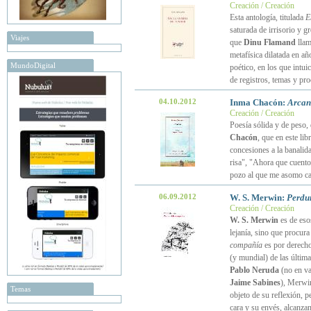
Creación / Creación
Esta antología, titulada
E
saturada de irrisorio y g
Viajes
que
Dinu Flamand
llam
metafísica dilatada en a
MundoDigital
poético, en los que intui
de registros, temas y pr
04.10.2012
Inma Chacón:
Arcan
Creación / Creación
Poesía sólida y de peso, 
Chacón
, que en este lib
concesiones a la banalida
risa", "Ahora que cuento
pozo al que me asomo cada
06.09.2012
W. S. Merwin:
Perdu
Creación / Creación
W. S. Merwin
es de eso
lejanía, sino que procura
compañía
es por derecho
(y mundial) de las últim
Pablo Neruda
(no en va
Jaime Sabines
), Merwin
Temas
objeto de su reflexión, p
cara y su envés, alcanzan