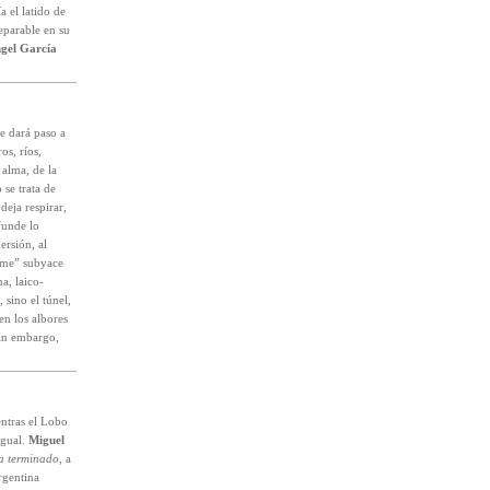
a el latido de
eparable en su
gel García
e dará paso a
os, ríos,
alma, de la
 se trata de
eja respirar,
funde lo
ersión, al
arme” subyace
a, laico-
 sino el túnel,
en los albores
in embargo,
entras el Lobo
igual.
Miguel
ha terminado
, a
rgentina