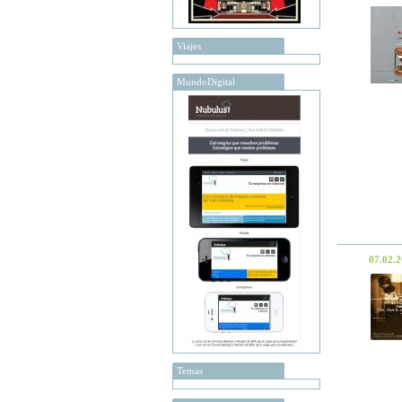
Viajes
MundoDigital
07.02.
Temas