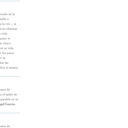
perado en la
uelta a
 la vez -, se
si no eliminar
a vida
quien es
te cínico
er su vida.
r los pasos
r su
das las
obre sí misma,
atos de
a el latido de
eparable en su
gel García
atos de