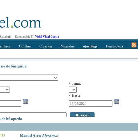
 Sanahuja
Responsable TI:
Vidal Vidal Garcia
e libros
Opinión
Creación
Magazine
ojosBlogs
Hemeroteca
r
erios de búsqueda
Temas
Hasta
os de búsqueda
2013
Manuel Arce:
Aforismos