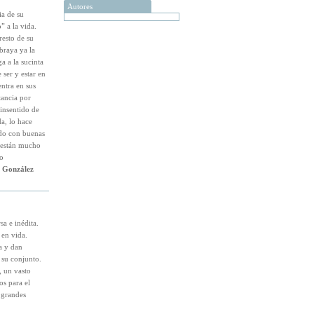
Autores
ia de su
” a la vida.
resto de su
braya ya la
a a la sucinta
 ser y estar en
entra en sus
tancia por
sinsentido de
da, lo hace
do con buenas
e están mucho
o
 González
sa e inédita.
 en vida.
a y dan
 su conjunto.
, un vasto
os para el
 grandes