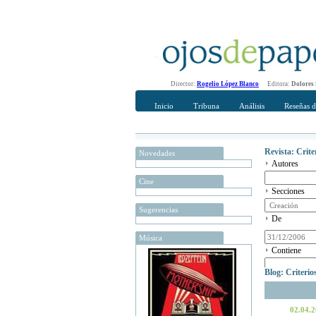
Director:
Rogelio López Blanco
Editora:
Dolores
Inicio
Tribuna
Análisis
Reseñas d
Revista: Crit
Novedades
Autores
Cine
Secciones
Sugerencias
De
Música
Contiene
Blog: Criteri
02.04.