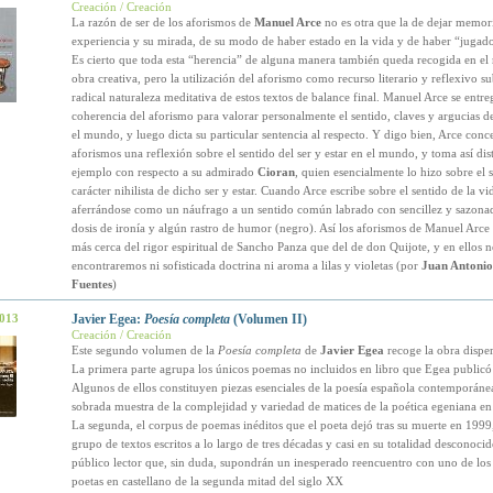
Creación / Creación
La razón de ser de los aforismos de
Manuel Arce
no es otra que la de dejar memor
experiencia y su mirada, de su modo de haber estado en la vida y de haber “jugado
Es cierto que toda esta “herencia” de alguna manera también queda recogida en el 
obra creativa, pero la utilización del aforismo como recurso literario y reflexivo su
radical naturaleza meditativa de estos textos de balance final. Manuel Arce se entreg
coherencia del aforismo para valorar personalmente el sentido, claves y argucias de
el mundo, y luego dicta su particular sentencia al respecto. Y digo bien, Arce conc
aforismos una reflexión sobre el sentido del ser y estar en el mundo, y toma así dis
ejemplo con respecto a su admirado
Cioran
, quien esencialmente lo hizo sobre el 
carácter nihilista de dicho ser y estar. Cuando Arce escribe sobre el sentido de la vi
aferrándose como un náufrago a un sentido común labrado con sencillez y sazona
dosis de ironía y algún rastro de humor (negro). Así los aforismos de Manuel Arc
más cerca del rigor espiritual de Sancho Panza que del de don Quijote, y en ellos n
encontraremos ni sofisticada doctrina ni aroma a lilas y violetas (por
Juan Antonio
Fuentes
)
2013
Javier Egea:
Poesía completa
(Volumen II)
Creación / Creación
Este segundo volumen de la
Poesía completa
de
Javier Egea
recoge la obra disper
La primera parte agrupa los únicos poemas no incluidos en libro que Egea publicó
Algunos de ellos constituyen piezas esenciales de la poesía española contemporáne
sobrada muestra de la complejidad y variedad de matices de la poética egeniana en
La segunda, el corpus de poemas inéditos que el poeta dejó tras su muerte en 1999
grupo de textos escritos a lo largo de tres décadas y casi en su totalidad desconocid
público lector que, sin duda, supondrán un inesperado reencuentro con uno de los
poetas en castellano de la segunda mitad del siglo XX