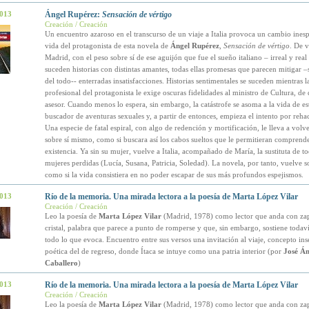
2013
Ángel Rupérez:
Sensación de vértigo
Creación / Creación
Un encuentro azaroso en el transcurso de un viaje a Italia provoca un cambio ines
vida del protagonista de esta novela de
Ángel Rupérez
,
Sensación de vértigo
. De v
Madrid, con el peso sobre sí de ese aguijón que fue el sueño italiano – irreal y real a
suceden historias con distintas amantes, todas ellas promesas que parecen mitigar –
del todo-- enterradas insatisfacciones. Historias sentimentales se suceden mientras l
profesional del protagonista le exige oscuras fidelidades al ministro de Cultura, de 
asesor. Cuando menos lo espera, sin embargo, la catástrofe se asoma a la vida de es
buscador de aventuras sexuales y, a partir de entonces, empieza el intento por rehac
Una especie de fatal espiral, con algo de redención y mortificación, le lleva a volve
sobre sí mismo, como si buscara así los cabos sueltos que le permitieran comprende
existencia. Ya sin su mujer, vuelve a Italia, acompañado de María, la sustituta de to
mujeres perdidas (Lucía, Susana, Patricia, Soledad). La novela, por tanto, vuelve s
como si la vida consistiera en no poder escapar de sus más profundos espejismos.
2013
Río de la memoria. Una mirada lectora a la poesía de Marta López Vilar
Creación / Creación
Leo la poesía de
Marta López Vilar
(Madrid, 1978) como lector que anda con zap
cristal, palabra que parece a punto de romperse y que, sin embargo, sostiene todaví
todo lo que evoca. Encuentro entre sus versos una invitación al viaje, concepto ins
poética del de regreso, donde Ítaca se intuye como una patria interior (por
José Án
Caballero
)
2013
Río de la memoria. Una mirada lectora a la poesía de Marta López Vilar
Creación / Creación
Leo la poesía de
Marta López Vilar
(Madrid, 1978) como lector que anda con zap