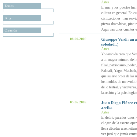
Artes
Temas
El mar y los puertos han
cultura en general. En cu
Blog
civilizaciones- han servi
piezas dramáticas, pintur
Aquí van unos cuantos 
Creación
08.06.2009
Giuseppe Verdi: un ar
soledad...)
Artes
Yo también creo que Ver
a un mayor número de hum
filial, patriotismo, poder
Falstaff, Yago, Macbeth, 
que su arte brota de las
los moldes de un evoluti
de lo teatral, y vicevers
la acción y la psicología
05.06.2009
Juan Diego Flórez en
arriba
Artes
El delirio para los unos, 
el ogro de la escena operí
lleva décadas arremetiend
vez juró que jamás canta