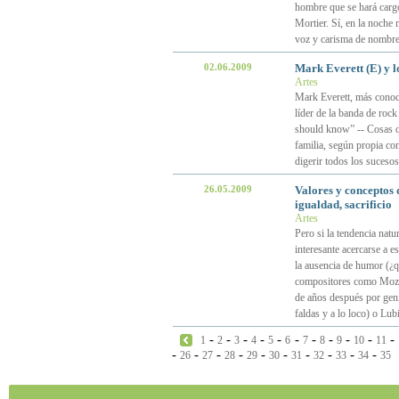
hombre que se hará cargo
Mortier. Sí, en la noche 
voz y carisma de nombre
02.06.2009
Mark Everett (E) y l
Artes
Mark Everett, más conoci
líder de la banda de rock
should know” -- Cosas qu
familia, según propia con
digerir todos los suces
26.05.2009
Valores y conceptos 
igualdad, sacrificio
Artes
Pero si la tendencia natu
interesante acercarse a e
la ausencia de humor (¿
compositores como Mozart
de años después por geni
faldas y a lo loco) o Lub
-
-
-
-
-
-
-
-
-
-
-
1
2
3
4
5
6
7
8
9
10
11
-
-
-
-
-
-
-
-
-
-
26
27
28
29
30
31
32
33
34
35