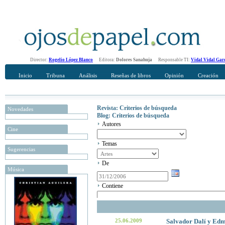
Director:
Rogelio López Blanco
Editora:
Dolores Sanahuja
Responsable TI:
Vidal Vidal Gar
Inicio
Tribuna
Análisis
Reseñas de libros
Opinión
Creación
Revista: Criterios de búsqueda
Novedades
Blog: Criterios de búsqueda
Autores
Cine
Temas
Sugerencias
De
Música
Contiene
25.06.2009
Salvador Dalí y Edmu