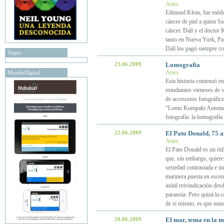
Artes
Edmund Klein, fue médico
cáncer de piel a quien S
cáncer. Dalí y el doctor 
tanto en Nueva York, Par
Dalí los pagó siempre c
Viajes
23.06.2009
Lomografía
Artes
MundoDigital
Esta historia comenzó en
estudiantes vieneses de v
de accesorios fotográfic
“Lomo Kompakt Automat”
fotografía: la lomografía
22.06.2009
El Pato Donald, 75 a
Artes
El Pato Donald es un ridí
que, sin embargo, quiere
seriedad contrastada e in
marinera puesta en escen
inútil reivindicación desd
paranoia. Pero quizá la c
de sí mismo, es que nunc
10.06.2009
El mar, tema en la m