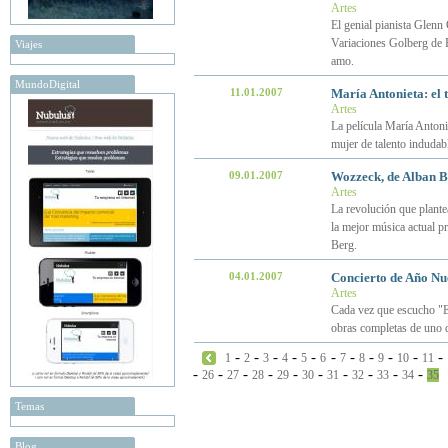
Artes
El genial pianista Glenn 
Variaciones Golberg de 
Viajes
amo.
MundoDigital
11.01.2007
María Antonieta: el 
Artes
La película María Antoni
mujer de talento indudab
09.01.2007
Wozzeck, de Alban B
Artes
La revolución que plante
la mejor música actual p
Berg.
04.01.2007
Concierto de Año Nu
Artes
Cada vez que escucho "E
obras completas de uno 
-
-
-
-
-
-
-
-
-
-
-
1
2
3
4
5
6
7
8
9
10
11
-
-
-
-
-
-
-
-
-
-
26
27
28
29
30
31
32
33
34
35
Temas
Blog