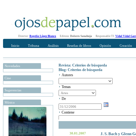
Director:
Rogelio López Blanco
Editora:
Dolores Sanahuja
Responsable TI:
Vidal Vidal Gar
Inicio
Tribuna
Análisis
Reseñas de libros
Opinión
Creación
Revista: Criterios de búsqueda
Novedades
Blog: Criterios de búsqueda
Autores
Cine
Temas
Sugerencias
De
Música
Contiene
30.01.2007
J. S. Bach y Glenn G