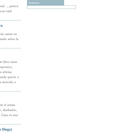
Autores
uinal…, parece
ia vital
co
la cantar en
inado sobre la
e libro tiene
expresivo,
ue afirma
puede querer o
a atrevido a
 el artista
r, diseñador,
so Cano es una
o Diego)