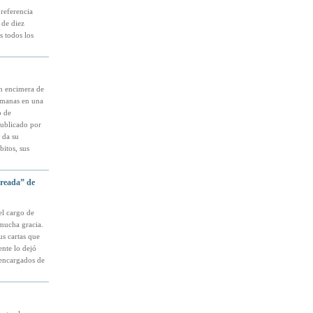
referencia
 de diez
s todos los
an encimera de
semanas en una
o de
publicado por
 da su
bitos, sus
ureada” de
el cargo de
mucha gracia.
us cartas que
ente lo dejó
s encargados de