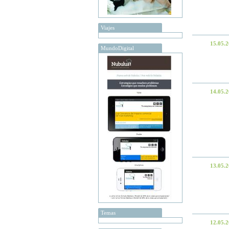
Viajes
15.05.
MundoDigital
14.05.
13.05.
Temas
12.05.