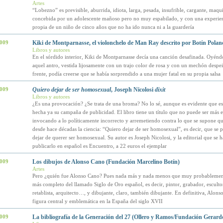
Artes
“Lobezno” es previsible, aburrida, idiota, larga, pesada, insufrible, cargante, maq
concebida por un adolescente mañoso pero no muy espabilado, y con una experienc
propia de un niño de cinco años que no ha ido nunca ni a la guardería
2009
Kiki de Montparnasse, el violonchelo de Man Ray descrito por Botín Polan
Libros y autores
En el sórdido interior, Kiki de Montparnasse decía una canción desafinada. Oyéndo
aquel antro, vestida lijosamente con un trajo color de rosa y con un mechón despe
frente, podía creerse que se había sorprendido a una mujer fatal en su propia salsa
2009
Quiero dejar de ser homosexual
, Joseph Nicolosi
dixit
Libros y autores
¿Es una provocación? ¿Se trata de una broma? No lo sé, aunque es evidente que est
hecha ya su campaña de publicidad. El libro tiene un título que no puede ser más 
invocando a lo políticamente incorrecto y arremetiendo contra lo que se supone q
desde hace décadas la ciencia: “Quiero dejar de ser homosexual”, es decir, que se 
dejar de querer ser homosexual. Su autor es Joseph Nicolosi, y la editorial que se h
publicarlo en español es Encuentro, a 22 euros el ejemplar
2009
Los dibujos de Alonso Cano (Fundación Marcelino Botín)
Artes
Pero ¿quién fue Alonso Cano? Pues nada más y nada menos que muy probablemente
más completo del llamado Siglo de Oro español, es decir, pintor, grabador, esculto
retablista, arquitecto…, y dibujante, claro, también dibujante. En definitiva, Alon
figura central y emblemática en la España del siglo XVII
2009
La bibliografía de la Generación del 27 (Ollero y Ramos/Fundación Gerard