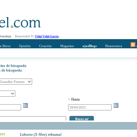
 Sanahuja
Responsable TI:
Vidal Vidal Garcia
e libros
Opinión
Creación
Magazine
ojosBlogs
Hemeroteca
r
erios de búsqueda
os de búsqueda
Hasta
2009
Lobezno
(
X-Men
) rebuzna!