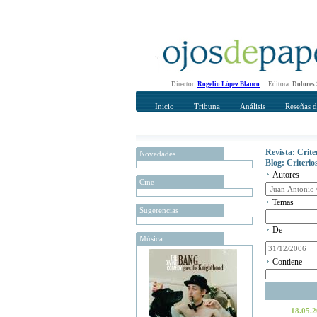
Director:
Rogelio López Blanco
Editora:
Dolores
Inicio
Tribuna
Análisis
Reseñas d
Revista: Crit
Novedades
Blog: Criteri
Autores
Cine
Temas
Sugerencias
De
Música
Contiene
18.05.