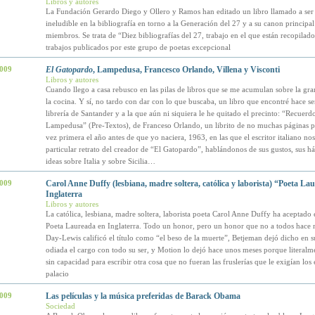
Libros y autores
La Fundación Gerardo Diego y Ollero y Ramos han editado un libro llamado a ser 
ineludible en la bibliografía en torno a la Generación del 27 y a su canon principal
miembros. Se trata de “Diez bibliografías del 27, trabajo en el que están recopilado
trabajos publicados por este grupo de poetas excepcional
2009
El Gatopardo
, Lampedusa, Francesco Orlando, Villena y Visconti
Libros y autores
Cuando llego a casa rebusco en las pilas de libros que se me acumulan sobre la gr
la cocina. Y sí, no tardo con dar con lo que buscaba, un libro que encontré hace 
librería de Santander y a la que aún ni siquiera le he quitado el precinto: “Recuerd
Lampedusa” (Pre-Textos), de Franceso Orlando, un librito de no muchas páginas 
vez primera el año antes de que yo naciera, 1963, en las que el escritor italiano nos
particular retrato del creador de “El Gatopardo”, hablándonos de sus gustos, sus há
ideas sobre Italia y sobre Sicilia…
2009
Carol Anne Duffy (lesbiana, madre soltera, católica y laborista) “Poeta La
Inglaterra
Libros y autores
La católica, lesbiana, madre soltera, laborista poeta Carol Anne Duffy ha aceptado 
Poeta Laureada en Inglaterra. Todo un honor, pero un honor que no a todos hace 
Day-Lewis calificó el título como “el beso de la muerte”, Betjeman dejó dicho en s
odiada el cargo con todo su ser, y Motion lo dejó hace unos meses porque literalm
sin capacidad para escribir otra cosa que no fueran las fruslerías que le exigían lo
palacio
2009
Las películas y la música preferidas de Barack Obama
Sociedad