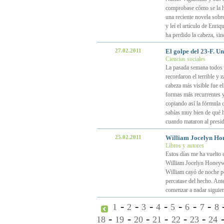
comprobase cómo se la ha
una reciente novela sobr
y leí el artículo de Enri
ha perdido la cabeza, sin
27.02.2011
El golpe del 23-F. U
Ciencias sociales
La pasada semana todos l
recordaron el terrible y 
cabeza más visible fue el
formas más recurrentes y
copiando así la fórmula
sabías muy bien de qué h
cuando mataron al presi
25.02.2011
William Jocelyn Hone
Libros y autores
Estos días me ha vuelto a
William Jocelyn Honeywell
William cayó de noche po
percatase del hecho. Ante
comenzar a nadar siguien
-
-
-
-
-
-
-
1
2
3
4
5
6
7
8
-
-
-
-
-
-
18
19
20
21
22
23
24