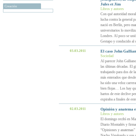
Jules et Jim
Creación
Libros y autores
Con qué autoridad moral
lucha contra la general 
nació en Berlín, pero ma
universitarios lo moviliz
Londres. Al poco se unió
Gestapo y conducido al
03.03.2011
El caso John Gallian
Sociedad
Al parecer John Galliano
las últimas décadas. El g
trabajando para dos de l
más enterados que desde 
ha sido una veloz carrera
bien flojas… Los hay qu
hartos de este declive p
expiraba a finales de es
02.03.2011
Opinión y anatema e
Libros y autores
El domingo recibí en Mad
Diario Montañés y firmado
“Opiniones y anatemas” y 
Nacho Vigalondo y sus o