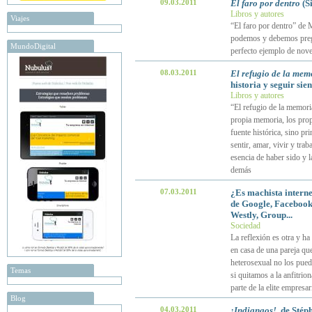
09.03.2011
El faro por dentro
(Si
Libros y autores
Viajes
“El faro por dentro” de 
podemos y debemos pregun
MundoDigital
perfecto ejemplo de nove
08.03.2011
El refugio de la mem
historia y seguir sie
Libros y autores
“El refugio de la memoria
propia memoria, los prop
fuente histórica, sino p
sentir, amar, vivir y tr
esencia de haber sido y l
demás
07.03.2011
¿Es machista interne
de Google, Facebook,
Westly, Group...
Sociedad
La reflexión es otra y h
en casa de una pareja qu
heterosexual no los pued
Temas
si quitamos a la anfitrio
parte de la elite empresa
Blog
04.03.2011
¡Indignaos!
, de Stép