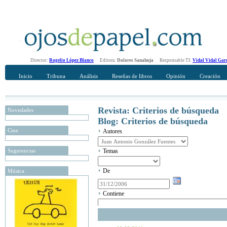
Director:
Rogelio López Blanco
Editora:
Dolores Sanahuja
Responsable TI:
Vidal Vidal Gar
Inicio
Tribuna
Análisis
Reseñas de libros
Opinión
Creación
Revista: Criterios de búsqueda
Novedades
Blog: Criterios de búsqueda
Cine
Autores
Sugerencias
Temas
De
Música
Contiene