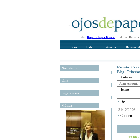
Director:
Rogelio López Blanco
Editora:
Dolores
Inicio
Tribuna
Análisis
Reseñas d
Revista: Crit
Novedades
Blog: Criteri
Autores
Cine
Temas
Sugerencias
De
Música
Contiene
13.06.