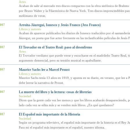
Artes
Acaban de salir al mercado tres discos compactos con la obra sinfónica de Brahms 
por Bruno Walter y la Filarmónica de Nueva York. Tres discos imprescindibles par
melómano de veras.
2007
Arroita-Jáuregui, Ionesco y Jesús Franco (Jess Franco)
Libros y autores
Acaban de aparecer publicados los diarios de Ionesco traducidos por el santanderin
Jáuregui, un poeta que fue actor frecuente en las inclasificables películas de Jesús 
2007
El Trovador en el Teatro Real: paso al desenfreno
Artes
El Trovador verdiano que puede verse y escucharse en el madrileño Teatro Real, t
argumento demencial, pero su tensión musical es apabullante.
2007
Maurice Sachs lee a Marcel Proust
Libros y autores
Maurice Sachs tenía 13 años en 1919, y apunta en su diario, en verano, que lee a 
debe leerse la narrativa de Proust.
2007
La muerte del libro y la lectura: cosas de librerías
Sociedad
Dicen que la gente cada vez lee menos y que los libros acabarán desapareciendo, p
lado cada vez se edita más y se venden más libros. ¿En qué quedamos?
2007
El Español más importante de la Historia
Sociedad
Según un programa televisivo, el español más importante de la historia es el Rey Ju
Para mi el español más importante es el español, nuestro idioma.