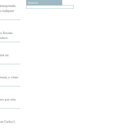
Autores
interpretada
a cualquier
o Arroita-
Franco.
iene un
Proust, y cómo
ero por otro
an Carlos I.