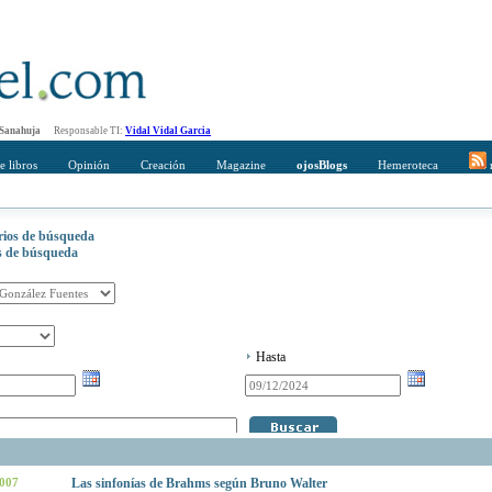
 Sanahuja
Responsable TI:
Vidal Vidal Garcia
e libros
Opinión
Creación
Magazine
ojosBlogs
Hemeroteca
r
erios de búsqueda
os de búsqueda
Hasta
2007
Las sinfonías de Brahms según Bruno Walter