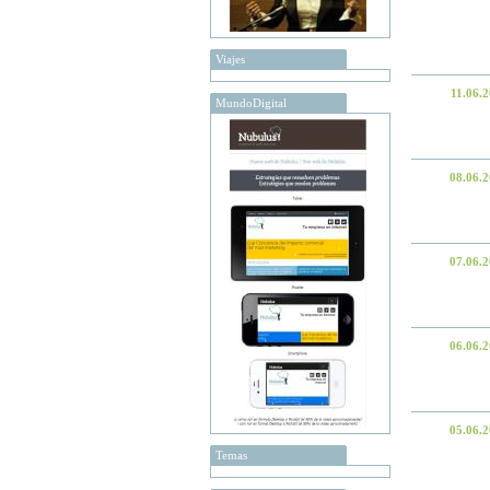
Viajes
11.06.
MundoDigital
08.06.
07.06.
06.06.
05.06.
Temas