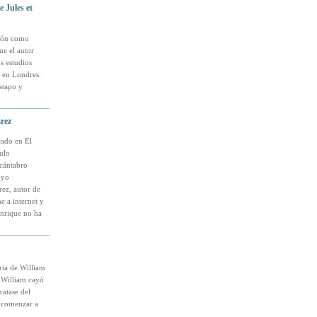
e Jules et
ción como
ue el autor
s estudios
a en Londres.
stapo y
rez
cado en El
ulo
 cántabro
 yo
ez, autor de
e a internet y
Enrique no ha
ria de William
o William cayó
catase del
ó comenzar a