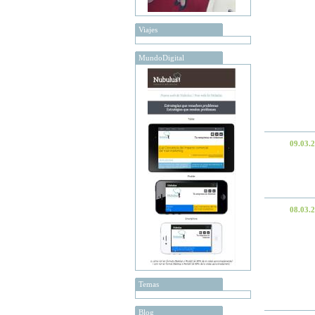
Viajes
MundoDigital
09.03.
08.03.
Temas
Blog