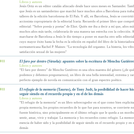
Libros y autores
Jesús Ortiz es un editor catalán afincado desde hace unos meses en Santander. Tam
que Jesús es un santanderino que marchó hace muchos años a Barcelona para trabaj
talleres de la edición barcelonesa de El País. Y allí, en Barcelona, Jesús se convirtió
accionista copropietario de la editorial Icaria. Recuerdo el primer libro que compré 
editorial: “Sobre poesía y poetas” de Eliot. Quién me iba a decir a mí que, años más
muchos años más tarde, colaboraría de una manera tan estrecha con la colección. A
marcharse de Barcelona a Jesús le dio tiempo a poner en marcha otro sello editorial
cuyo mayor éxito hasta la fecha es la edición en español del libro de la historiador
norteamericana Rachel P. Maines: “La tecnología del orgasmo. La histeria, los vibr
satisfacción sexual de las mujeres”
2011
El faro por dentro
(Siruela): apuntes sobre la escritura de Menchu Gutiérre
Libros y autores
“El faro por dentro” de Menchu Gutiérrez es una obra maestra del género (¿de qu
podemos y debemos preguntarnos), un libro de una bella intensidad, extrema y rara
perfecto ejemplo de novela en comunicación con el gran espectro poético.
2011
El refugio de la memoria
(Taurus), de Tony Judt, la posibilidad de hacer his
seguir siendo en el recuerdo propio y en el de los demás
Libros y autores
“El refugio de la memoria” es un libro sobrecogedor en el que como bien explicita e
propia memoria, los propios recuerdos de lo que fue para nosotros, se convierte no
fuente histórica, sino principalmente en el último refugio que le queda a un mori
sentir, amar, vivir y trabajar. La memoria y los recuerdos como refugio. La memo
esencia de haber sido y la posibilidad de seguir siendo en el recuerdo propio y en e
demás