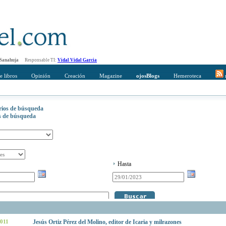
 Sanahuja
Responsable TI:
Vidal Vidal Garcia
e libros
Opinión
Creación
Magazine
ojosBlogs
Hemeroteca
r
erios de búsqueda
os de búsqueda
Hasta
2011
Jesús Ortiz Pérez del Molino, editor de Icaria y milrazones