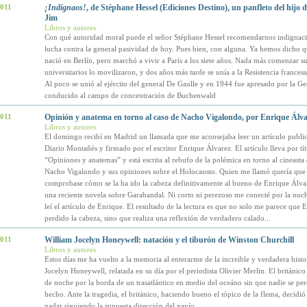
2011
¡Indignaos!
, de Stéphane Hessel (Ediciones Destino), un panfleto del hijo d
Jim
Libros y autores
Con qué autoridad moral puede el señor Stéphane Hessel recomendarnos indigna
lucha contra la general pasividad de hoy. Pues bien, con alguna. Ya hemos dicho q
nació en Berlín, pero marchó a vivir a París a los siete años. Nada más comenzar su
universitarios lo movilizaron, y dos años más tarde se unía a la Resistencia frances
Al poco se unió al ejército del general De Gaulle y en 1944 fue apresado por la Ge
conducido al campo de concentración de Buchenwald
2011
Opinión y anatema en torno al caso de Nacho Vigalondo, por Enrique Álva
Libros y autores
El domingo recibí en Madrid un llamada que me aconsejaba leer un artículo publi
Diario Montañés y firmado por el escritor Enrique Álvarez. El artículo lleva por tít
“Opiniones y anatemas” y está escrita al rebufo de la polémica en torno al cineasta
Nacho Vigalondo y sus opiniones sobre el Holocausto. Quien me llamó quería que
comprobase cómo se la ha ido la cabeza definitivamente al bueno de Enrique Álvar
una reciente novela sobre Garabandal. Ni corto ni perezoso me conecté por la noch
leí el artículo de Enrique. El resultado de la lectura es que no solo me parece que 
perdido la cabeza, sino que realiza una reflexión de verdadero calado...
2011
William Jocelyn Honeywell: natación y el tiburón de Winston Churchill
Libros y autores
Estos días me ha vuelto a la memoria al enterarme de la increible y verdadera histo
Jocelyn Honeywell, relatada en su día por el periodista Olivier Merlin. El británic
de noche por la borda de un trasatlántico en medio del oceáno sin que nadie se per
hecho. Ante la tragedia, el británico, haciendo bueno el tópico de la flema, decidi
nadar siguiendo la supuesta dirección del navío