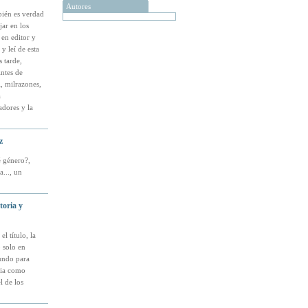
Autores
bién es verdad
ar en los
 en editor y
y leí de esta
 tarde,
ntes de
, milrazones,
a
adores y la
z
é género?,
..., un
toria y
l título, la
 solo en
bundo para
ria como
l de los