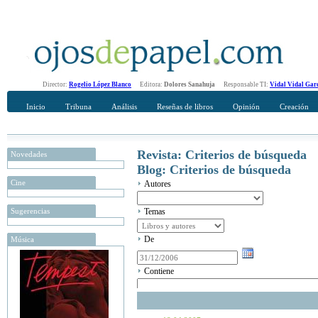
Director:
Rogelio López Blanco
Editora:
Dolores Sanahuja
Responsable TI:
Vidal Vidal Gar
Inicio
Tribuna
Análisis
Reseñas de libros
Opinión
Creación
Revista: Criterios de búsqueda
Novedades
Blog: Criterios de búsqueda
Cine
Autores
Sugerencias
Temas
De
Música
Contiene