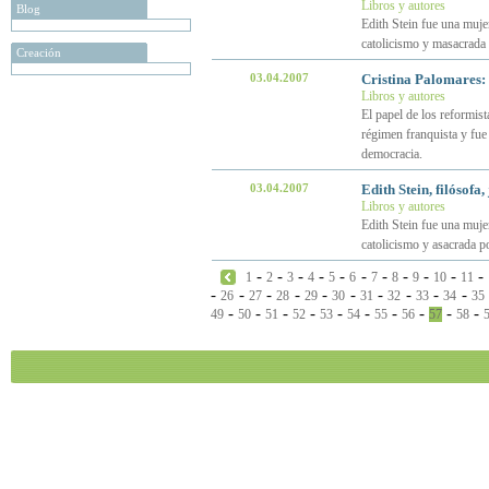
Libros y autores
Blog
Edith Stein fue una mujer
catolicismo y masacrada 
Creación
03.04.2007
Cristina Palomares: 
Libros y autores
El papel de los reformist
régimen franquista y fue 
democracia.
03.04.2007
Edith Stein, filósofa,
Libros y autores
Edith Stein fue una mujer
catolicismo y asacrada po
-
-
-
-
-
-
-
-
-
-
-
1
2
3
4
5
6
7
8
9
10
11
-
-
-
-
-
-
-
-
-
-
26
27
28
29
30
31
32
33
34
35
-
-
-
-
-
-
-
-
-
-
49
50
51
52
53
54
55
56
57
58