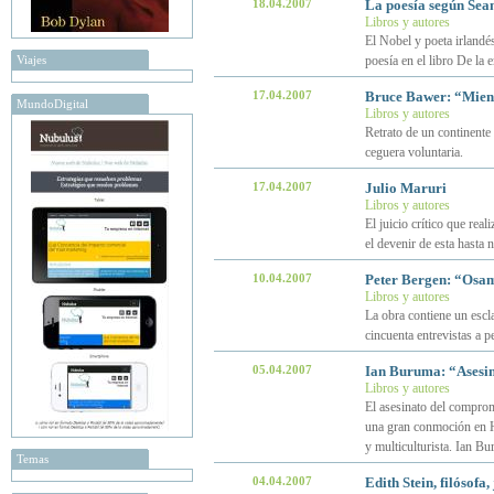
18.04.2007
La poesía según Se
Libros y autores
El Nobel y poeta irlandé
Viajes
poesía en el libro De la 
17.04.2007
Bruce Bawer: “Mient
MundoDigital
Libros y autores
Retrato de un continente
ceguera voluntaria.
17.04.2007
Julio Maruri
Libros y autores
El juicio crítico que re
el devenir de esta hasta n
10.04.2007
Peter Bergen: “Osam
Libros y autores
La obra contiene un escl
cincuenta entrevistas a 
05.04.2007
Ian Buruma: “Asesin
Libros y autores
El asesinato del compro
una gran conmoción en H
y multiculturista. Ian Bu
Temas
04.04.2007
Edith Stein, filósofa,