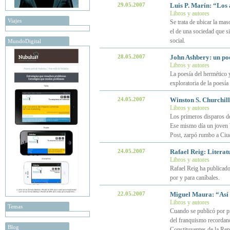
29.05.2007
Luis P. Marín: “Los 
Libros y autores
Viajes
Se trata de ubicar la mas
el de una sociedad que sin
social.
MundoDigital
28.05.2007
John Ashbery: un po
Libros y autores
La poesía del hermético 
exploratoria de la poesí
24.05.2007
Winston S. Churchill
Libros y autores
Los primeros disparos de
Ese mismo día un joven 
Post, zarpó rumbo a Ciu
24.05.2007
Rafael Reig: Literat
Libros y autores
Rafael Reig ha publicado 
por y para caníbales.
22.05.2007
Miguel Maura: “Así 
Libros y autores
Temas
Cuando se publicó por pri
del franquismo recordand
Blog
Constituyentes de la Rep