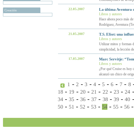
22.05.2007
La última Aventura 
Creación
Libros y autores
Hace ahora poco más de a
Rodríguez, Aventura (Tr
21.05.2007
T.S. Eliot: una influ
Libros y autores
Utilizar mitos y formas d
simplicidad, la lección de
17.05.2007
Marc Servitje: “Tom 
Libros y autores
¿Por qué Cruise es hoy d
alcanzó un chico de ori
-
-
-
-
-
-
-
1
2
3
4
5
6
7
8
-
-
-
-
-
-
18
19
20
21
22
23
24
-
-
-
-
-
-
34
35
36
37
38
39
40
-
-
-
-
-
-
50
51
52
53
54
55
56