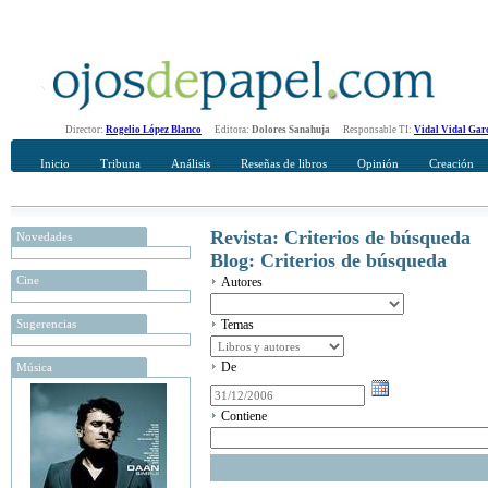
Director:
Rogelio López Blanco
Editora:
Dolores Sanahuja
Responsable TI:
Vidal Vidal Gar
Inicio
Tribuna
Análisis
Reseñas de libros
Opinión
Creación
Revista: Criterios de búsqueda
Novedades
Blog: Criterios de búsqueda
Cine
Autores
Sugerencias
Temas
De
Música
Contiene