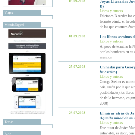
05.09.2008
Joyas Literarias Juv
B)
Libros y autores
Viajes
Ediciones B reedita los c
formato cómic, en la cole
MundoDigital
de los que entonces éra
01.09.2008
Los libros asesinos 
Libros y autores
Al poco de terminar la N
por los bomberos en su a
asesinos
25.07.2008
Un haiku para Georg
he escrito
)
Libros y autores
George Steiner es un est
país, razón por la que a
posibilidades) los libros 
de título hermoso, enigm
2008)
23.07.2008
El mirar atrás de Ja
Aquella mitad de mi
Temas
Libros y autores
Este mirar de Javier María
entrañable, es decir, con
Blog