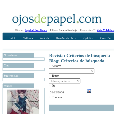
Director:
Rogelio López Blanco
Editora:
Dolores Sanahuja
Responsable TI:
Vidal Vidal Gar
Inicio
Tribuna
Análisis
Reseñas de libros
Opinión
Creación
Revista: Criterios de búsqueda
Novedades
Blog: Criterios de búsqueda
Cine
Autores
Sugerencias
Temas
De
Música
Contiene