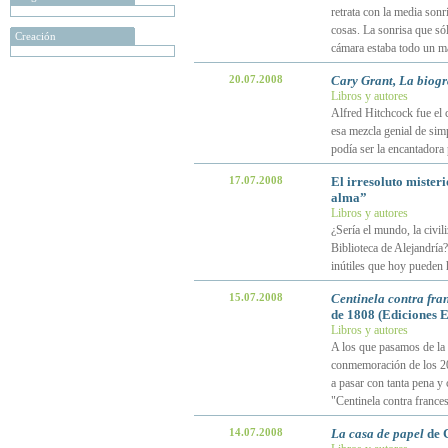
retrata con la media sonr
cosas. La sonrisa que sól
Creación
cámara estaba todo un m
20.07.2008
Cary Grant, La biogr
Libros y autores
Alfred Hitchcock fue el 
esa mezcla genial de sim
podía ser la encantadora
17.07.2008
El irresoluto misteri
alma”
Libros y autores
¿Sería el mundo, la civil
Biblioteca de Alejandría
inútiles que hoy pueden 
15.07.2008
Centinela contra fra
de 1808 (Ediciones 
Libros y autores
A los que pasamos de la 
conmemoración de los 200
a pasar con tanta pena y
"Centinela contra france
14.07.2008
La casa de papel
de 