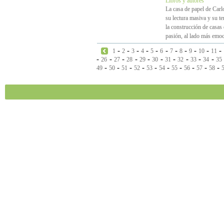
Libros y autores
La casa de papel de Carl
su lectura masiva y su t
la construcción de casas 
pasión, al lado más emoc
-
-
-
-
-
-
-
-
-
-
-
1
2
3
4
5
6
7
8
9
10
11
-
-
-
-
-
-
-
-
-
-
26
27
28
29
30
31
32
33
34
35
-
-
-
-
-
-
-
-
-
-
49
50
51
52
53
54
55
56
57
58