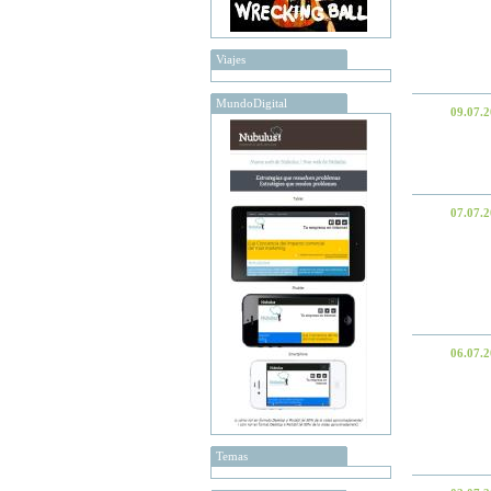
Viajes
MundoDigital
09.07.
07.07.
06.07.
Temas