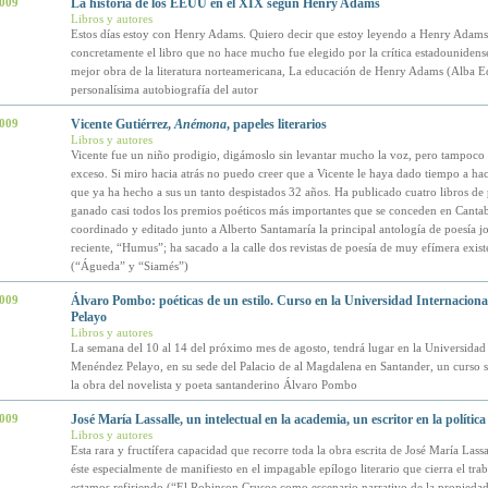
2009
La historia de los EEUU en el XIX según Henry Adams
Libros y autores
Estos días estoy con Henry Adams. Quiero decir que estoy leyendo a Henry Adams
concretamente el libro que no hace mucho fue elegido por la crítica estadouniden
mejor obra de la literatura norteamericana, La educación de Henry Adams (Alba Edi
personalísima autobiografía del autor
2009
Vicente Gutiérrez,
Anémona
, papeles literarios
Libros y autores
Vicente fue un niño prodigio, digámoslo sin levantar mucho la voz, pero tampoco s
exceso. Si miro hacia atrás no puedo creer que a Vicente le haya dado tiempo a hac
que ya ha hecho a sus un tanto despistados 32 años. Ha publicado cuatro libros de
ganado casi todos los premios poéticos más importantes que se conceden en Cantab
coordinado y editado junto a Alberto Santamaría la principal antología de poesía j
reciente, “Humus”; ha sacado a la calle dos revistas de poesía de muy efímera exist
(“Águeda” y “Siamés”)
2009
Álvaro Pombo: poéticas de un estilo. Curso en la Universidad Internacion
Pelayo
Libros y autores
La semana del 10 al 14 del próximo mes de agosto, tendrá lugar en la Universidad
Menéndez Pelayo, en su sede del Palacio de al Magdalena en Santander, un curso s
la obra del novelista y poeta santanderino Álvaro Pombo
2009
José María Lassalle, un intelectual en la academia, un escritor en la política
Libros y autores
Esta rara y fructífera capacidad que recorre toda la obra escrita de José María Lassa
éste especialmente de manifiesto en el impagable epílogo literario que cierra el tra
estamos refiriendo (“El Robinson Crusoe como escenario narrativo de la propiedad