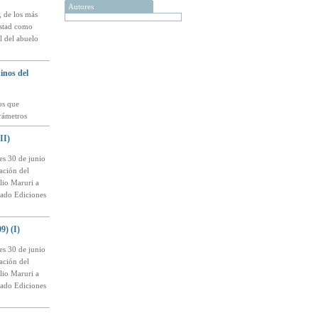
Autores
 de los más
istad como
l del abuelo
inos del
os que
rámetros
II)
es 30 de junio
tación del
lio Maruri a
cado Ediciones
9) (I)
es 30 de junio
tación del
lio Maruri a
cado Ediciones