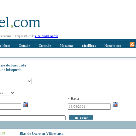
 Sanahuja
Responsable TI:
Vidal Vidal Garcia
e libros
Opinión
Creación
Magazine
ojosBlogs
Hemeroteca
r
erios de búsqueda
os de búsqueda
Hasta
2009
Blas de Otero en Villaescusa