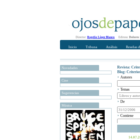
Director:
Rogelio López Blanco
Editora:
Dolores
Inicio
Tribuna
Análisis
Reseñas d
Revista: Crit
Novedades
Blog: Criteri
Autores
Cine
Temas
Sugerencias
De
Música
Contiene
14.07.