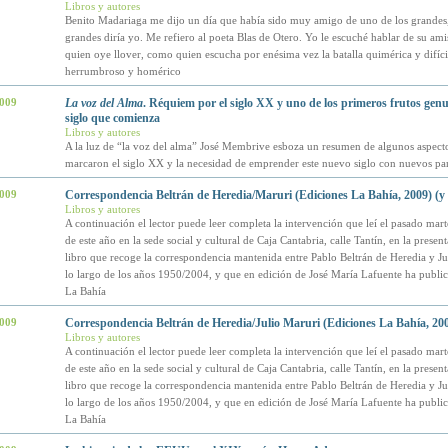
Libros y autores
Benito Madariaga me dijo un día que había sido muy amigo de uno de los grandes,
grandes diría yo. Me refiero al poeta Blas de Otero. Yo le escuché hablar de su am
quien oye llover, como quien escucha por enésima vez la batalla quimérica y difíci
herrumbroso y homérico
2009
La voz del Alma
. Réquiem por el siglo XX y uno de los primeros frutos genu
siglo que comienza
Libros y autores
A la luz de “la voz del alma” José Membrive esboza un resumen de algunos aspect
marcaron el siglo XX y la necesidad de emprender este nuevo siglo con nuevos pa
2009
Correspondencia Beltrán de Heredia/Maruri (Ediciones La Bahía, 2009) (y 
Libros y autores
A continuación el lector puede leer completa la intervención que leí el pasado mart
de este año en la sede social y cultural de Caja Cantabria, calle Tantín, en la presen
libro que recoge la correspondencia mantenida entre Pablo Beltrán de Heredia y Ju
lo largo de los años 1950/2004, y que en edición de José María Lafuente ha publi
La Bahía
2009
Correspondencia Beltrán de Heredia/Julio Maruri (Ediciones La Bahía, 200
Libros y autores
A continuación el lector puede leer completa la intervención que leí el pasado mart
de este año en la sede social y cultural de Caja Cantabria, calle Tantín, en la presen
libro que recoge la correspondencia mantenida entre Pablo Beltrán de Heredia y Ju
lo largo de los años 1950/2004, y que en edición de José María Lafuente ha publi
La Bahía