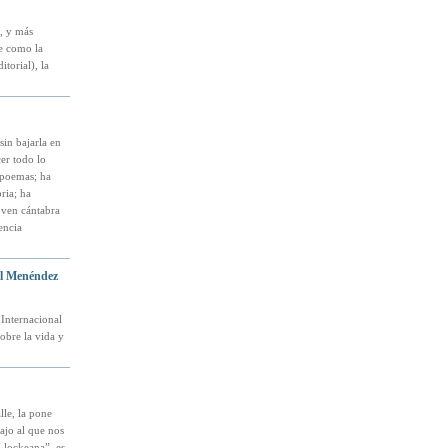
, y más
se como la
torial), la
in bajarla en
er todo lo
 poemas; ha
ria; ha
oven cántabra
encia
al Menéndez
 Internacional
obre la vida y
lle, la pone
bajo al que nos
 lockeana”, es