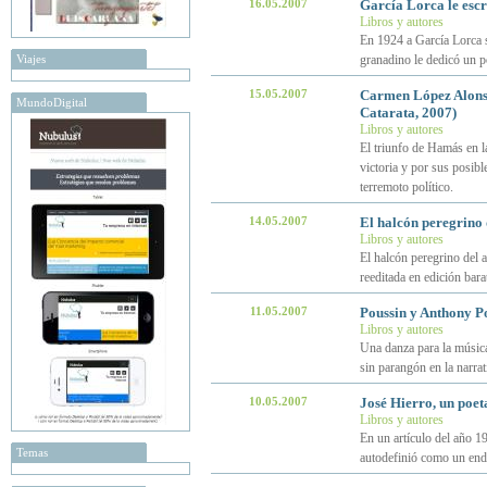
16.05.2007
García Lorca le esc
Libros y autores
En 1924 a García Lorca se
Viajes
granadino le dedicó un p
15.05.2007
Carmen López Alonso
MundoDigital
Catarata, 2007)
Libros y autores
El triunfo de Hamás en la
victoria y por sus posib
terremoto político.
14.05.2007
El halcón peregrino
Libros y autores
El halcón peregrino del
reeditada en edición barat
11.05.2007
Poussin y Anthony P
Libros y autores
Una danza para la música
sin parangón en la narrat
10.05.2007
José Hierro, un poe
Libros y autores
En un artículo del año 19
Temas
autodefinió como un en