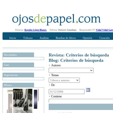
Director:
Rogelio López Blanco
Editora:
Dolores Sanahuja
Responsable TI:
Vidal Vidal Gar
Inicio
Tribuna
Análisis
Reseñas de libros
Opinión
Creación
Revista: Criterios de búsqueda
Novedades
Blog: Criterios de búsqueda
Cine
Autores
Sugerencias
Temas
De
Música
Contiene