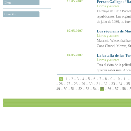
10.05.2007
Ferran Gallego: “Ba
Blog
Libros y autores
En mayo de 1937 Barcelo
Creación
republicanos. Las organiz
de julio de 1936, no fue
07.05.2007
Los réquiems de Mau
Libros y autores
Mauricio Wiesenthal ha e
Coco Chanel, Mozart, St
04.05.2007
La batalla de las T
Libros y autores
Tras el éxito de la pelíc
quieren saber más. Ahor
-
-
-
-
-
-
-
-
-
-
-
1
2
3
4
5
6
7
8
9
10
11
-
-
-
-
-
-
-
-
-
-
26
27
28
29
30
31
32
33
34
35
-
-
-
-
-
-
-
-
-
-
49
50
51
52
53
54
55
56
57
58