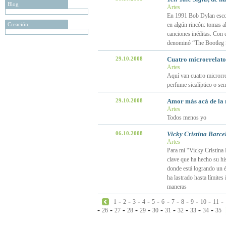
Blog
Artes
En 1991 Bob Dylan escog
Creación
en algún rincón: tomas al
canciones inéditas. Con 
denominó “The Bootleg Se
29.10.2008
Cuatro microrrelatos
Artes
Aquí van cuatro microrre
perfume sicalíptico o sen
29.10.2008
Amor más acá de la
Artes
Todos menos yo
06.10.2008
Vicky Cristina Barce
Artes
Para mí “Vicky Cristina 
clave que ha hecho su hi
donde está logrando un éx
ha lastrado hasta límites
maneras
-
-
-
-
-
-
-
-
-
-
-
1
2
3
4
5
6
7
8
9
10
11
-
-
-
-
-
-
-
-
-
-
26
27
28
29
30
31
32
33
34
35