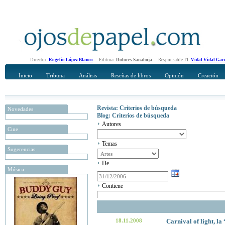
Director:
Rogelio López Blanco
Editora:
Dolores Sanahuja
Responsable TI:
Vidal Vidal Gar
Inicio
Tribuna
Análisis
Reseñas de libros
Opinión
Creación
Revista: Criterios de búsqueda
Novedades
Blog: Criterios de búsqueda
Autores
Cine
Temas
Sugerencias
De
Música
Contiene
18.11.2008
Carnival of light, la