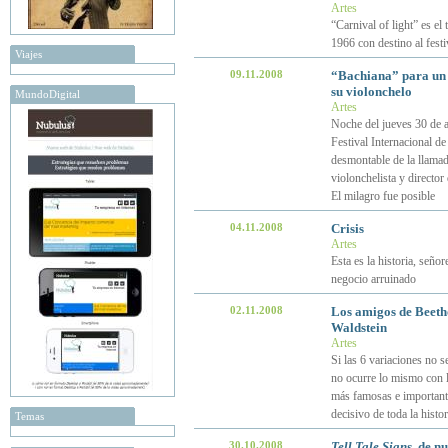
Artes
“Carnival of light” es el
1966 con destino al fest
Viajes
09.11.2008
“Bachiana” para un a
su violonchelo
MundoDigital
Artes
Noche del jueves 30 de 
Festival Internacional de 
desmontable de la llamada
violonchelista y directo
El milagro fue posible
04.11.2008
Crisis
Artes
Esta es la historia, seño
negocio arruinado
02.11.2008
Los amigos de Beetho
Waldstein
Artes
Si las 6 variaciones no s
no ocurre lo mismo con l
más famosas e importante
decisivo de toda la histo
Temas
30.10.2008
Tell Tale Signs
, de n