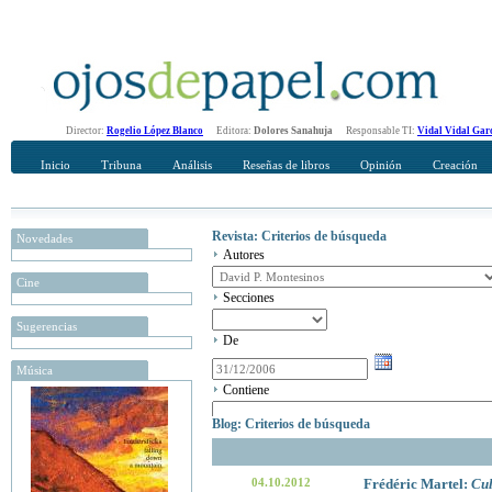
Director:
Rogelio López Blanco
Editora:
Dolores Sanahuja
Responsable TI:
Vidal Vidal Gar
Inicio
Tribuna
Análisis
Reseñas de libros
Opinión
Creación
Revista: Criterios de búsqueda
Novedades
Autores
Cine
Secciones
Sugerencias
De
Música
Contiene
Blog: Criterios de búsqueda
04.10.2012
Frédéric Martel:
Cul