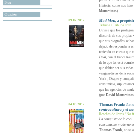
puesto en funcionamiento
Blog
Historia, como nos hizo
Montesinos
)
Creación
09.07.2012
Mad Men
, a propósi
Tribuna / Tribuna libre
Diríase que los protagon
discurrir de sus propias
que sus biografías se ha
dejado de responder a es
teniendo en cuenta que t
Deal
, con el trance trau
de lo que les está ocurr
que debían ser sus vidas
vanguardistas de la soc
York-, Draper y compañía
consumista, supuestament
que las agencias de mark
(por
David Montesinos
04.05.2012
Thomas Frank:
La c
contracultura y el 
Reseñas de libros / No f
La conquista de lo cool. 
consumismo moderno
se
Thomas Frank
, no se 