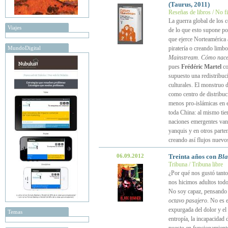
(Taurus, 2011)
Reseñas de libros / No f
La guerra global de los
Viajes
de lo que esto supone po
que ejerce Norteamérica 
MundoDigital
piratería o creando limbo
Mainstream. Cómo nace
pues
Frédéric Martel
co
supuesto una redistribuci
culturales. El monstruo
como centro de distribuci
menos pro-islámicas en 
toda China: al mismo tie
naciones emergentes van
yanquis y en otros parten
creando así flujos nuevo
06.09.2012
Treinta años con
Bla
Tribuna / Tribuna libre
¿Por qué nos gustó tant
nos hicimos adultos todo
No soy capaz, pensando 
octavo pasajero
. No es 
expurgada del dolor y el 
Temas
entropía, la incapacidad 