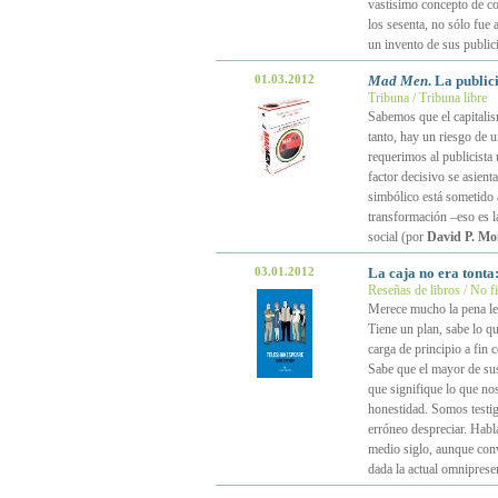
vastísimo concepto de c
los sesenta, no sólo fue
un invento de sus public
01.03.2012
Mad Men
. La public
Tribuna / Tribuna libre
Sabemos que el capitalis
tanto, hay un riesgo de 
requerimos al publicista 
factor decisivo se asient
simbólico está sometido
transformación –eso es la
social (por
David P. Mo
03.01.2012
La caja no era tonta
Reseñas de libros / No f
Merece mucho la pena l
Tiene un plan, sabe lo q
carga de principio a fin 
Sabe que el mayor de sus 
que signifique lo que no
honestidad. Somos testig
erróneo despreciar. Habl
medio siglo, aunque con
dada la actual omniprese