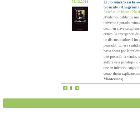
01.12.2011
El
no muerto
en la s
Gonzalo (Anagrama,
Reseñas de libros / No f
¿Podemos hablar de una “
universo figurado exitosa
decir, en clave comprensi
crítico, la emergencia d
un discurso sobre el ima
pensador. En ese sentido
hasta ahora por la reflex
interpretación a sendas 
soltura esta paradoja- lo
que su infección supone 
como ahora explicaremos,
Montesinos
)
1