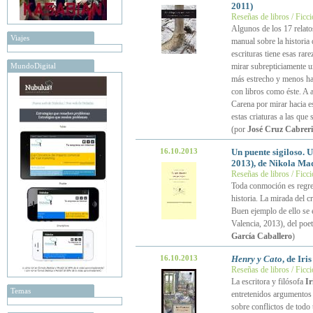
2011)
Reseñas de libros / Ficc
Algunos de los 17 relat
Viajes
manual sobre la historia 
escrituras tiene esas rare
MundoDigital
mirar subrepticiamente u
más estrecho y menos hab
con libros como éste. A a
Carena por mirar hacia e
estas criaturas a las qu
(por
José Cruz Cabreri
16.10.2013
Un puente sigiloso. 
2013), de Nikola Ma
Reseñas de libros / Ficc
Toda conmoción es regres
historia. La mirada del c
Buen ejemplo de ello se 
Valencia, 2013), del po
García Caballero
)
16.10.2013
Henry y Cato
, de Ir
Reseñas de libros / Ficc
La escritora y filósofa
I
Temas
entretenidos argumentos 
sobre conflictos de todo 