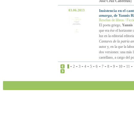
José Cruz Cabrerizo
)
03.06.2013
Insistencia en el can
amarga
, de Yannis R
Reseñas de libros / Ficc
El poeta griego,
Yannis 
que era ése el horizonte 
luz en la editorial edito
Cantares de la patria 
autor y, en la que la lab
dos versiones: una más li
castellano, a cargo del p
-
-
-
-
-
-
-
-
-
-
-
1
2
3
4
5
6
7
8
9
10
11