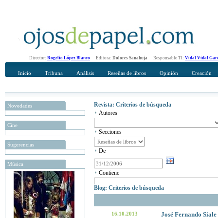
Director:
Rogelio López Blanco
Editora:
Dolores Sanahuja
Responsable TI:
Vidal Vidal Gar
Inicio
Tribuna
Análisis
Reseñas de libros
Opinión
Creación
Revista: Criterios de búsqueda
Novedades
Autores
Cine
Secciones
Sugerencias
De
Música
Contiene
Blog: Criterios de búsqueda
16.10.2013
José Fernando Sial