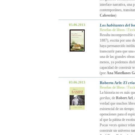
interface narrativa, una 
contemporáneo, transitan
Cabrerizo
)
03.06.2013
Los habitantes del b
Reseñas de libros / Ficc
Resulta incomprensible
1887), escrita por uno de
haya permanecido inédit
transcurrir para que una 
una de las grandes obras 
menos, ya podemos disfru
capacidad de construir t
(por
Ana Matellanes G
03.06.2013
Roberto Arlt:
El cria
Reseñas de libros / Ficc
La historia no es más qu
gorilas
, de
Robert Arl
,
verdad que muchos libro
existencial de un tiempo p
operaciones para el espi
al que la pátina de exoti
Pocas veces quince relato
construir un universo tan