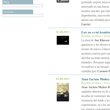
Blog
profundo respeto hacia un
interesado en una buena h
asuntos morales que éste
Creación
Impedimenta, una excelen
autora casi olvidada pero
García
)
01.08.2013
Este no es mi bombín
Reseñas de libros / Ficc
La obra de
Jon Klassen
apariencia y los deseos
recurre de nuevo a micro
aventura concisa pero nar
abordar un tema enorme, j
infantiles. Resumen argu
esconderse a un bosque d
confiaba (por
Carmen P
01.08.2013
Juan Jacinto Muñoz
Reseñas de libros / Ficc
Juan Jacinto Muñoz R
capítulos alternos en
El 
escarba en cuestiones tan
existencia del doble y la 
copernicanos, ni a los ma
los géneros contundentes