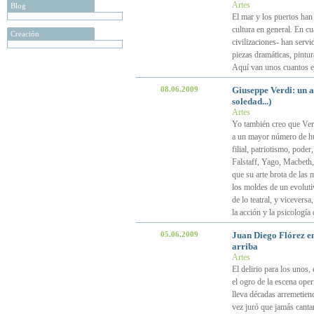
Artes
Blog
El mar y los puertos han
cultura en general. En cu
Creación
civilizaciones- han servi
piezas dramáticas, pintur
Aquí van unos cuantos 
08.06.2009
Giuseppe Verdi: un ar
soledad...)
Artes
Yo también creo que Ver
a un mayor número de hum
filial, patriotismo, poder
Falstaff, Yago, Macbeth, 
que su arte brota de las
los moldes de un evoluti
de lo teatral, y vicevers
la acción y la psicología
05.06.2009
Juan Diego Flórez en
arriba
Artes
El delirio para los unos, 
el ogro de la escena operí
lleva décadas arremetiend
vez juró que jamás canta