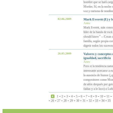
hombre que se hará cargo
Mortier. Sí, en la noche 
voz y carisma de nombre
02.06.2009
Mark Everett (E) y l
Artes
Mark Everett, más conoci
líder de la banda de rock
should know” -- Cosas qu
familia, según propia con
digerir todos los suces
26.05.2009
Valores y conceptos 
igualdad, sacrificio
Artes
Pero si la tendencia natu
interesante acercarse a e
la ausencia de humor (¿
compositores como Mozart
de años después por geni
faldas y a lo loco) o Lub
-
-
-
-
-
-
-
-
-
-
-
1
2
3
4
5
6
7
8
9
10
11
-
-
-
-
-
-
-
-
-
-
26
27
28
29
30
31
32
33
34
35