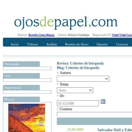
Director:
Rogelio López Blanco
Editora:
Dolores Sanahuja
Responsable TI:
Vidal Vidal Gar
Inicio
Tribuna
Análisis
Reseñas de libros
Opinión
Creación
Revista: Criterios de búsqueda
Novedades
Blog: Criterios de búsqueda
Autores
Cine
Temas
Sugerencias
De
Música
Contiene
25.06.2009
Salvador Dalí y Edmu