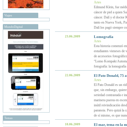
Artes
Edmund Klein, fue médico
cáncer de piel a quien S
Viajes
cáncer. Dalí y el doctor 
tanto en Nueva York, Par
MundoDigital
Dalí los pagó siempre c
23.06.2009
Lomografía
Artes
Esta historia comenzó en
estudiantes vieneses de v
de accesorios fotográfic
“Lomo Kompakt Automat”
fotografía: la lomografía
22.06.2009
El Pato Donald, 75 a
Artes
El Pato Donald es un ridí
que, sin embargo, quiere
seriedad contrastada e in
marinera puesta en escen
inútil reivindicación desd
paranoia. Pero quizá la c
de sí mismo, es que nunc
Temas
10.06.2009
El mar, tema en la m