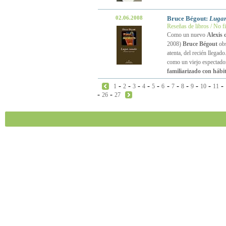
02.06.2008
Bruce Bégout:
Lugar
Reseñas de libros / No f
Como un nuevo
Alexis 
2008)
Bruce Bégout
obs
atenta, del recién llegado
como un viejo espectador
familiarizado con hábi
-
-
-
-
-
-
-
-
-
-
-
1
2
3
4
5
6
7
8
9
10
11
-
-
26
27