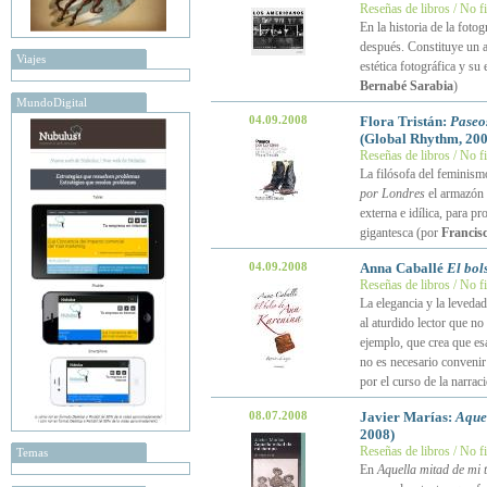
Reseñas de libros / No f
En la historia de la fotogr
después. Constituye un a
Viajes
estética fotográfica y su
Bernabé Sarabia
)
MundoDigital
04.09.2008
Flora Tristán:
Paseos
(Global Rhythm, 200
Reseñas de libros / No f
La filósofa del feminism
por Londres
el armazón 
externa e idílica, para p
gigantesca (por
Francis
04.09.2008
Anna Caballé
El bol
Reseñas de libros / No f
La elegancia y la leveda
al aturdido lector que no
ejemplo, que crea que es
no es necesario convenir 
por el curso de la narrac
08.07.2008
Javier Marías:
Aquel
2008)
Reseñas de libros / No f
Temas
En
Aquella mitad de mi 