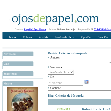
Director:
Rogelio López Blanco
Editora:
Dolores Sanahuja
Responsable TI:
Vidal Vidal Gar
Inicio
Tribuna
Análisis
Reseñas de libros
Opinión
Creación
Revista: Criterios de búsqueda
Novedades
Autores
Cine
Secciones
Sugerencias
De
Música
Contiene
Blog: Criterios de búsqueda
04.09.2008
Robert Frank:
Los A