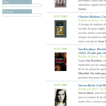
personales, textos que f
Blog
individuos significativos
Serna
)
Creación
01.07.2008
Charles Dickens:
Cas
Reseñas de libros / No f
A la etapa de madurez d
novelas del genio inglés
novelas menos conocidas 
siempre ha tenido la crít
entero (reseña de
Juan A
01.07.2008
Ian Kershaw:
Decisi
1941). El año que ca
Reseñas de libros / No f
Según
Ian Kershaw,
en
implicados por los ataqu
las de las potencias agre
Mundial. Sin embargo, 
pretende demostrar
Deci
01.07.2008
Steven Bach:
Leni Ri
Reseñas de libros / No f
Steven Bach
, autor de 
pero su examen de las fu
modo claro y sincero (r