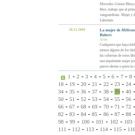
Mercedes Gómez Blesa me 
libro, trabajo que al pri
vanguardistas. Mujer y de
Laberinto
28.12.2009
La mujer de
Millen
Rubert
Artes
Cualquiera que haya leíd
menos alguno de los títu
las cubiertas de estos li
una inquietante mujer jo
parece alertar a quien la 
-
-
-
-
-
-
-
1
2
3
4
5
6
7
8
-
-
-
-
-
-
18
19
20
21
22
23
24
-
-
-
-
-
-
34
35
36
37
38
39
40
-
-
-
-
-
-
50
51
52
53
54
55
56
-
-
-
-
-
-
66
67
68
69
70
71
72
-
-
-
-
-
-
82
83
84
85
86
87
88
-
-
-
-
-
98
99
100
101
102
103
-
-
-
-
-
111
112
113
114
115
11