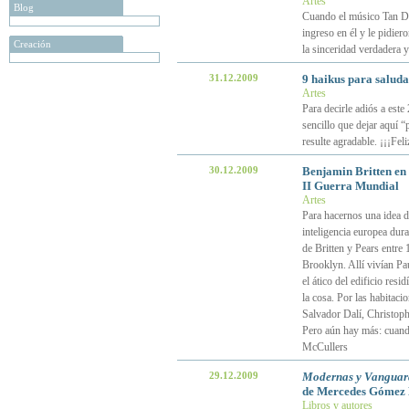
Artes
Blog
Cuando el músico Tan Du
ingreso en él y le pidie
Creación
la sinceridad verdadera 
31.12.2009
9 haikus para saluda
Artes
Para decirle adiós a este
sencillo que dejar aquí “
resulte agradable. ¡¡¡Fel
30.12.2009
Benjamin Britten en 
II Guerra Mundial
Artes
Para hacernos una idea de
inteligencia europea dur
de Britten y Pears entre
Brooklyn. Allí vivían Pa
el ático del edificio re
la cosa. Por las habitac
Salvador Dalí, Christop
Pero aún hay más: cuand
McCullers
29.12.2009
Modernas y Vanguard
de Mercedes Gómez 
Libros y autores