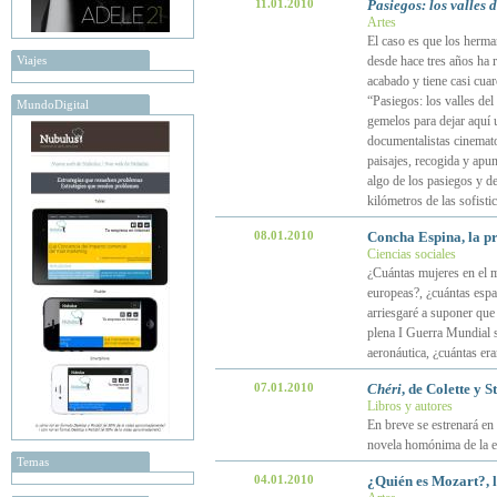
11.01.2010
Pasiegos: los valles d
Artes
El caso es que los herma
Viajes
desde hace tres años ha 
acabado y tiene casi cuar
“Pasiegos: los valles del
MundoDigital
gemelos para dejar aquí 
documentalistas cinematog
paisajes, recogida y apu
algo de los pasiegos y de
kilómetros de las sofisti
08.01.2010
Concha Espina, la pr
Ciencias sociales
¿Cuántas mujeres en el m
europeas?, ¿cuántas espa
arriesgaré a suponer qu
plena I Guerra Mundial s
aeronáutica, ¿cuántas er
07.01.2010
Chéri
, de Colette y 
Libros y autores
En breve se estrenará en 
novela homónima de la es
Temas
04.01.2010
¿Quién es Mozart?, l