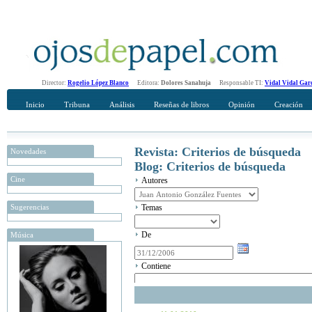
Director:
Rogelio López Blanco
Editora:
Dolores Sanahuja
Responsable TI:
Vidal Vidal Gar
Inicio
Tribuna
Análisis
Reseñas de libros
Opinión
Creación
Revista: Criterios de búsqueda
Novedades
Blog: Criterios de búsqueda
Cine
Autores
Sugerencias
Temas
De
Música
Contiene