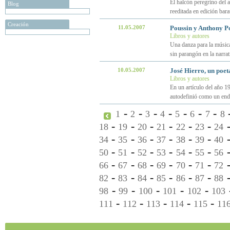
El halcón peregrino del
Blog
reeditada en edición barat
Creación
11.05.2007
Poussin y Anthony P
Libros y autores
Una danza para la música
sin parangón en la narrat
10.05.2007
José Hierro, un poe
Libros y autores
En un artículo del año 19
autodefinió como un en
-
-
-
-
-
-
-
1
2
3
4
5
6
7
8
-
-
-
-
-
-
18
19
20
21
22
23
24
-
-
-
-
-
-
34
35
36
37
38
39
40
-
-
-
-
-
-
50
51
52
53
54
55
56
-
-
-
-
-
-
66
67
68
69
70
71
72
-
-
-
-
-
-
82
83
84
85
86
87
88
-
-
-
-
-
98
99
100
101
102
103
-
-
-
-
-
111
112
113
114
115
11