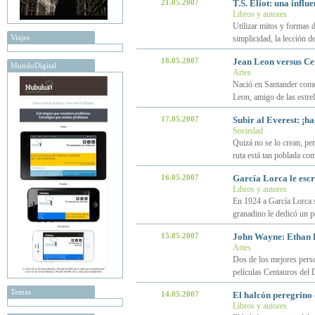
21.05.2007
T.S. Eliot: una influ
Libros y autores
Utilizar mitos y formas d
Viajes
simplicidad, la lección de
18.05.2007
Jean Leon versus Ce
MundoDigital
Artes
Nació en Santander como
Leon, amigo de las estrel
17.05.2007
Subir al Everest: ¡h
Sociedad
Quizá no se lo crean, per
ruta está tan poblada co
16.05.2007
García Lorca le esc
Libros y autores
En 1924 a García Lorca se
granadino le dedicó un p
15.05.2007
John Wayne: Ethan
Artes
Dos de los mejores per
películas Centauros del 
Temas
14.05.2007
El halcón peregrino
Libros y autores