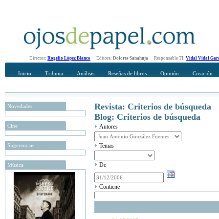
Director:
Rogelio López Blanco
Editora:
Dolores Sanahuja
Responsable TI:
Vidal Vidal Gar
Inicio
Tribuna
Análisis
Reseñas de libros
Opinión
Creación
Revista: Criterios de búsqueda
Novedades
Blog: Criterios de búsqueda
Cine
Autores
Sugerencias
Temas
De
Música
Contiene