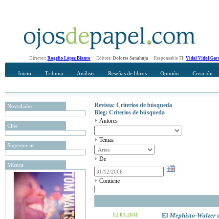
Director:
Rogelio López Blanco
Editora:
Dolores Sanahuja
Responsable TI:
Vidal Vidal Gar
Inicio
Tribuna
Análisis
Reseñas de libros
Opinión
Creación
Revista: Criterios de búsqueda
Novedades
Blog: Criterios de búsqueda
Autores
Cine
Temas
Sugerencias
De
Música
Contiene
12.01.2011
El
Mephisto-Walzer
d