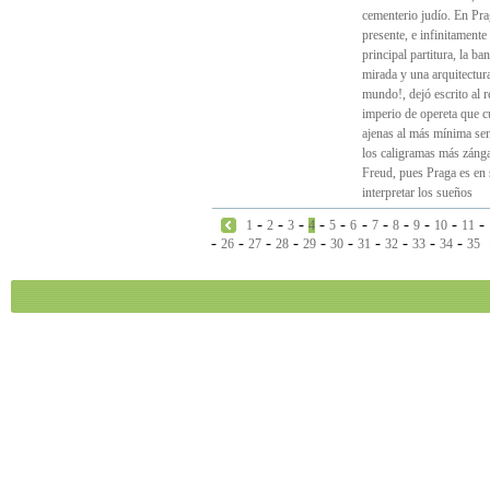
cementerio judío. En Pra
presente, e infinitamente
principal partitura, la b
mirada y una arquitectura
mundo!, dejó escrito al re
imperio de opereta que 
ajenas al más mínima send
los caligramas más zánga
Freud, pues Praga es en 
interpretar los sueños
-
-
-
-
-
-
-
-
-
-
-
1
2
3
4
5
6
7
8
9
10
11
-
-
-
-
-
-
-
-
-
-
26
27
28
29
30
31
32
33
34
35