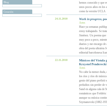
Blog
hemos conocido y que es 
unos pocos años en los 
como la versión UCLA
Creación
24.11.2010
Work in progress
, p
Artes
Hace ya semanas publiqué
estoy trabajando. Se tra
Jiménez. Un poema que na
muy poco a poco, mientra
diarios y me encargo de 
obra del poeta ultraísta 
editorial barcelonesa Icar
22.11.2010
Músicos del Vístula 
Krzystof Penderecki
Artes
No cabe la menor duda, e
los ríos y ríos de músic
genio del piano prefirió 
preludios sin perder de 
Sand en alguna cala de M
románticos que Frédéric
aunque su música contin
Szymanovski (1882-1937