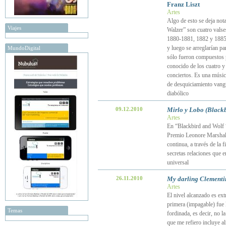
Franz Liszt
Artes
Algo de esto se deja not
Viajes
Walzer” son cuatro valse
1880-1881, 1882 y 1885.
y luego se arreglarían pa
MundoDigital
sólo fueron compuestos p
conocido de los cuatro y
conciertos. Es una músic
de desquiciamiento vangua
diabólico
09.12.2010
Mirlo y Lobo (Blackb
Artes
En “Blackbird and Wolf “
Premio Leonore Marshall 
continua, a través de la 
secretas relaciones que 
universal
26.11.2010
My darling Clementi
Artes
El nivel alcanzado es ext
primera (impagable) fue 
Temas
fordinada, es decir, no l
que me refiero incluye a