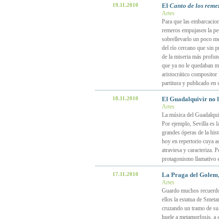
19.11.2010
El
Canto de los reme
Artes
Para que las embarcacion
remeros empujasen la pes
sobrellevarlo un poco me
del río cercano que sin p
de la miseria más profun
que ya no le quedaban mu
aristocrático compositor
partitura y publicado en 
18.11.2010
El Guadalquivir no ll
Artes
La música del Guadalquiv
Por ejemplo, Sevilla es 
grandes óperas de la hist
hoy en repertorio cuya ac
atraviesa y caracteriza. 
protagonismo llamativo e
17.11.2010
La Praga del Golem,
Artes
Guardo muchos recuerdos
ellos la estatua de Smeta
cruzando un tramo de su 
huele a metamorfosis, a 