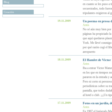
Blog
en cuanto se les puso a t
secuestrados, todo fueron
Creación
tripulantes exigieron al 
19.11.2009
Un poema en prosa d
Artes
No sé aún muy bien por q
páginas ha propiciado la
que aquí quedaron plasm
York. Me llevé conmigo 
por qué razón cogí el lib
aeropuerto
18.11.2009
El Hamlet de Victor 
Artes
Iba a entrar Victor Matu
en los que en tiempos no 
pararon en la entrada y 
Pero ni corto ni perezos
periodísticas sobre su t
pantalla, que todos duda
al hotel o club. ¡¡¡Un tip
17.11.2009
Fotos en un jardín, 
Artes
En 1997 el fotógrafo Mic