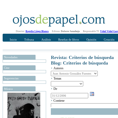
Director:
Rogelio López Blanco
Editora:
Dolores Sanahuja
Responsable TI:
Vidal Vidal Gar
Inicio
Tribuna
Análisis
Reseñas de libros
Opinión
Creación
Revista: Criterios de búsqueda
Novedades
Blog: Criterios de búsqueda
Cine
Autores
Sugerencias
Temas
De
Música
Contiene