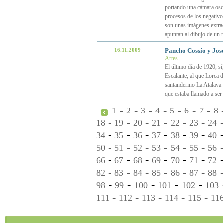
portando una cámara oscu
procesos de los negativo
son unas imágenes extrao
apuntan al dibujo de un
16.11.2009
Pancho Cossío y José
Artes
El último día de 1920, sí
Escalante, al que Lorca 
santanderino La Atalaya 
que estaba llamado a ser
-
-
-
-
-
-
-
1
2
3
4
5
6
7
8
-
-
-
-
-
-
18
19
20
21
22
23
24
-
-
-
-
-
-
34
35
36
37
38
39
40
-
-
-
-
-
-
50
51
52
53
54
55
56
-
-
-
-
-
-
66
67
68
69
70
71
72
-
-
-
-
-
-
82
83
84
85
86
87
88
-
-
-
-
-
98
99
100
101
102
103
-
-
-
-
-
111
112
113
114
115
11