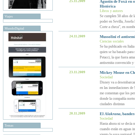
25.11.2009
Agustín de Foxá en s
Histórica
Libros y autores
Se cumplen 50 años de la
Viajes
poder en Sevilla, Josefa
Corte a checa”, en nombr
MundoDigital
24.11.2009
Mussolini el antisem
Ciencias sociales
Se ha publicado en Italia
quien se ha basado para 
Petacci, la que fuera am
antisemita convencido y 
23.11.2009
Mickey Mouse en Chi
Sociedad
Disney va a desembarcar
en las inmediaciones de 
me comentan que los per
donde la compañía norte
ciudades distintas
20.11.2009
El
Alakrana
, bander
Sociedad
Hasta ahora ni se decía 
Temas
cuando están en aguas int
viento la suya regional. 