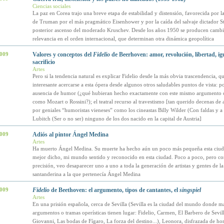
Ciencias sociales
La paz en Corea trajo una breve etapa de estabilidad y distensión, favorecida por la
de Truman por el más pragmático Eisenhower y por la caída del salvaje dictador St
posterior ascenso del moderado Kruschev. Desde los años 1950 se producen cambi
relevancia en el orden internacional, que determinan otra dinámica geopolítica
2009
Valores y conceptos del
Fidelio
de Beerhoven: amor, revolución, libertad, ig
sacrificio
Artes
Pero si la tendencia natural es explicar Fidelio desde la más obvia trascendencia, qu
interesante acercarse a esta ópera desde algunos otros saludables puntos de vista: p
ausencia de humor (¿qué hubieran hecho exactamente con este mismo argumento 
como Mozart o Rossini?); el teatral recurso al travestismo [tan querido decenas de
por geniales “humoristas vieneses” como los cineastas Billy Wilder (Con faldas y a 
Lubitch (Ser o no ser) ninguno de los dos nacido en la capital de Austria]
2009
Adiós al pintor Ángel Medina
Artes
Ha muerto Ángel Medina. Su muerte ha hecho aún un poco más pequeña esta ciud
mejor dicho, mi mundo sentido y reconocido en esta ciudad. Poco a poco, pero co
precisión, veo desaparecer uno a uno a toda la generación de artistas y gentes de la
santanderina a la que pertenecía Ángel Medina
2009
Fidelio
de Beethoven: el argumento, tipos de cantantes, el
singspiel
Artes
En una prisión española, cerca de Sevilla (Sevilla es la ciudad del mundo donde m
argumentos o tramas operísticas tienen lugar: Fidelio, Carmen, El Barbero de Sevil
Giovanni, Las bodas de Fígaro, La forza del destino...), Leonora, disfrazada de ho