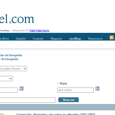
 Sanahuja
Responsable TI:
Vidal Vidal Garcia
e libros
Opinión
Creación
Magazine
ojosBlogs
Hemeroteca
r
erios de búsqueda
os de búsqueda
Hasta
2009
Guerra fría, distensión y los países no alineados (1953-1962)