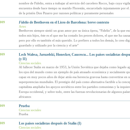
nombre de Fidelio, entra a trabajar al servicio del carcelero Rocco, bajo cuya vigil
encuentra desde hace tiempo su marido Florestán, encarcelado injustamente por el
de la prisión Don Pizarro por razones políticas y puramente personales
2009
Fidelio
de Beethoven en el Liceo de Barcelona: breve contexto
Artes
Beethoven siempre sintió un gran amor por su única ópera, “Fidelio”, de la que esc
todos mis hijos, éste es el que me ha costado los peores dolores, el que me ha caus
pero por ello es también el más querido. Lo prefiero a todos los demás, lo creo dig
guardado y utilizado por la ciencia y el arte”
2009
Lech Walesa, Jaruzelski, Honecker, Caucescu... Los países socialistas despu
(y II)
Ciencias sociales
Al fallecer Stalin en marzo de 1953, la Unión Soviética que dejaba como legado ap
los ojos del mundo como un ejemplo de país atrasado económica y socialmente qu
capaz en muy pocos años de dejar atrás esa herencia gravosa hasta convertirse en u
superpotencias mundiales. El prestigio del país como alternativa factible a la conc
capitalista ampliaba los apoyos soviéticos entre los partidos comunistas y la izquier
Europa occidental, y sobre todo, entre las fuerzas revolucionarias de algunos países
africanos
2009
Prueba
Ciencias sociales
Prueba
2009
Los países socialistas después de Stalin (I)
Ciencias sociales