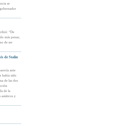
ancia se
 gobernador
ribió: “De
ado más penas;
no de ser
és de Stalin
arecía ante
e había sido
na de las dos
epción
da de la
 asiáticos y