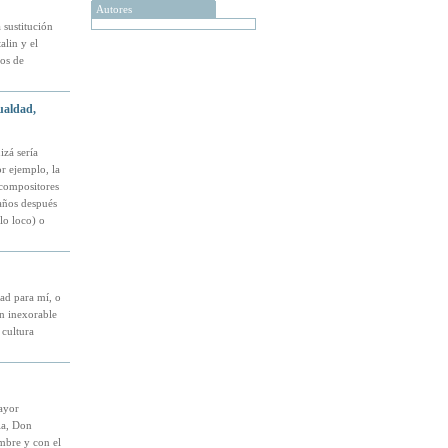
Autores
 sustitución
alin y el
os de
ualdad,
izá sería
or ejemplo, la
compositores
 años después
lo loco) o
ad para mí, o
n inexorable
 cultura
ayor
la, Don
mbre y con el