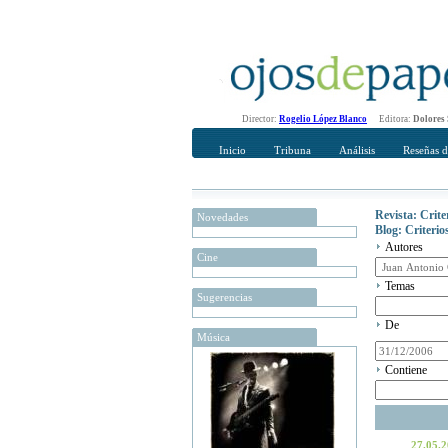
Director:
Rogelio López Blanco
Editora:
Dolores
Inicio
Tribuna
Análisis
Reseñas d
Revista: Crit
Novedades
Blog: Criteri
Autores
Cine
Temas
Sugerencias
De
Música
Contiene
27.05.