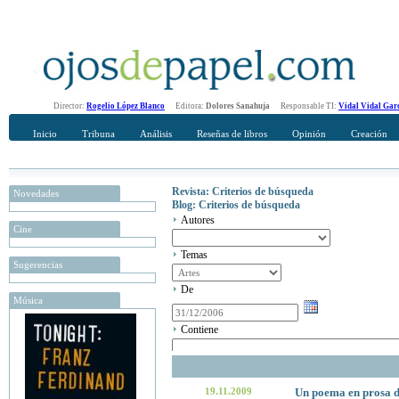
Director:
Rogelio López Blanco
Editora:
Dolores Sanahuja
Responsable TI:
Vidal Vidal Gar
Inicio
Tribuna
Análisis
Reseñas de libros
Opinión
Creación
Revista: Criterios de búsqueda
Novedades
Blog: Criterios de búsqueda
Autores
Cine
Temas
Sugerencias
De
Música
Contiene
19.11.2009
Un poema en prosa d