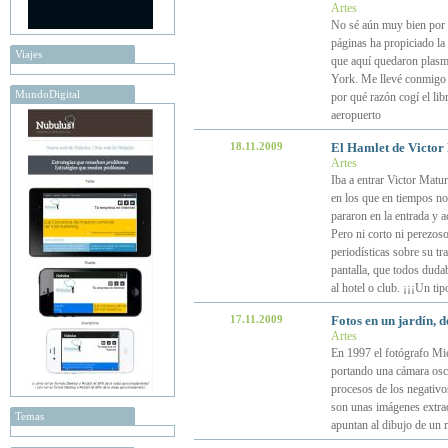
Artes
No sé aún muy bien por q
páginas ha propiciado la
Viajes
que aquí quedaron plasm
York. Me llevé conmigo 
MundoDigital
por qué razón cogí el lib
aeropuerto
18.11.2009
El Hamlet de Victor 
Artes
Iba a entrar Victor Matu
en los que en tiempos no 
pararon en la entrada y 
Pero ni corto ni perezos
periodísticas sobre su t
pantalla, que todos duda
al hotel o club. ¡¡¡Un tip
17.11.2009
Fotos en un jardín, 
Artes
En 1997 el fotógrafo Mic
portando una cámara oscu
procesos de los negativo
son unas imágenes extrao
Temas
apuntan al dibujo de un