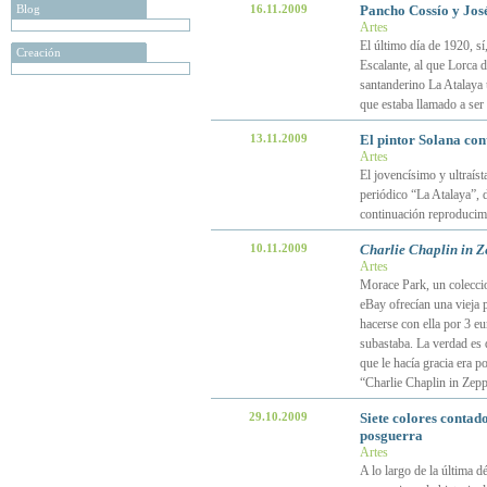
Blog
16.11.2009
Pancho Cossío y José
Artes
El último día de 1920, sí
Creación
Escalante, al que Lorca 
santanderino La Atalaya 
que estaba llamado a ser
13.11.2009
El pintor Solana con
Artes
El jovencísimo y ultraíst
periódico “La Atalaya”, d
continuación reproduci
10.11.2009
Charlie Chaplin in 
Artes
Morace Park, un coleccio
eBay ofrecían una vieja p
hacerse con ella por 3 eur
subastaba. La verdad es 
que le hacía gracia era p
“Charlie Chaplin in Zep
29.10.2009
Siete colores contado
posguerra
Artes
A lo largo de la última d