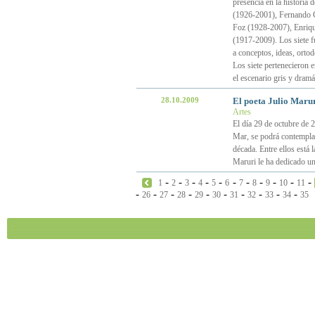
presencia en la historia 
(1926-2001), Fernando 
Foz (1928-2007), Enriq
(1917-2009). Los siete fu
a conceptos, ideas, ortod
Los siete pertenecieron e
el escenario gris y dramá
28.10.2009
El poeta Julio Marur
Artes
El día 29 de octubre de 2
Mar, se podrá contemplar 
década. Entre ellos está 
Maruri le ha dedicado un
-
-
-
-
-
-
-
-
-
-
-
1
2
3
4
5
6
7
8
9
10
11
-
-
-
-
-
-
-
-
-
-
26
27
28
29
30
31
32
33
34
35