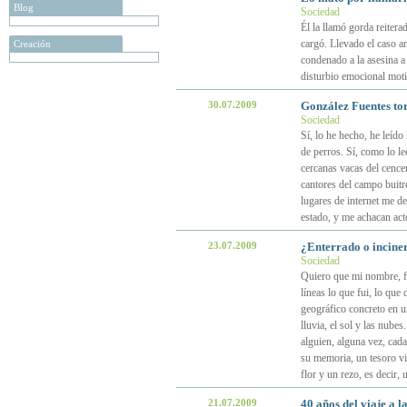
Blog
Sociedad
Él la llamó gorda reiterad
cargó. Llevado el caso an
Creación
condenado a la asesina a
disturbio emocional moti
30.07.2009
González Fuentes tort
Sociedad
Sí, lo he hecho, he leíd
de perros. Sí, como lo l
cercanas vacas del cencer
cantores del campo buitr
lugares de internet me d
estado, y me achacan ac
23.07.2009
¿Enterrado o incine
Sociedad
Quiero que mi nombre, fe
líneas lo que fui, lo que
geográfico concreto en un
lluvia, el sol y las nube
alguien, alguna vez, cad
su memoria, un tesoro vie
flor y un rezo, es decir,
21.07.2009
40 años del viaje a l