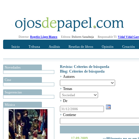
Director:
Rogelio López Blanco
Editora:
Dolores Sanahuja
Responsable TI:
Vidal Vidal Gar
Inicio
Tribuna
Análisis
Reseñas de libros
Opinión
Creación
Revista: Criterios de búsqueda
Novedades
Blog: Criterios de búsqueda
Autores
Cine
Temas
Sugerencias
De
Música
Contiene
17.09.2009
¡¡¡Hijoputa no es un 