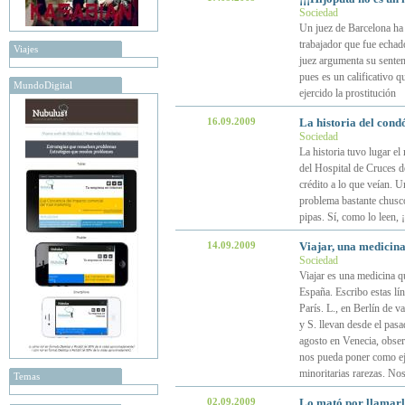
Sociedad
Un juez de Barcelona ha
trabajador que fue echado
Viajes
juez argumenta su senten
pues es un calificativo q
MundoDigital
ejercido la prostitución
16.09.2009
La historia del cond
Sociedad
La historia tuvo lugar e
del Hospital de Cruces d
crédito a lo que veían. 
problema bastante chusco.
pipas. Sí, como lo leen, 
14.09.2009
Viajar, una medicin
Sociedad
Viajar es una medicina q
España. Escribo estas lín
París. L., en Berlín de 
y S. llevan desde el pas
agosto en Venecia, obse
nos pueda poner como ej
minoritarias rarezas. N
Temas
02.09.2009
Lo mató por llamar