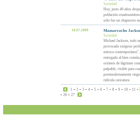
Sociedad
Hoy, justo 40 años despué
población estadounidense 
sólo fue un chapucero m
10.07.2009
Mamarracho Jackson
Sociedad
Michael Jackson, todo u
provocado exégesis perf
música contemporánea”, 
entregado al bien común,
océanos de lágrimas conm
palpable, visible para c
postmodernamente ciego,
ridícula caricatura
-
-
-
-
-
-
-
-
-
-
-
1
2
3
4
5
6
7
8
9
10
11
-
-
26
27