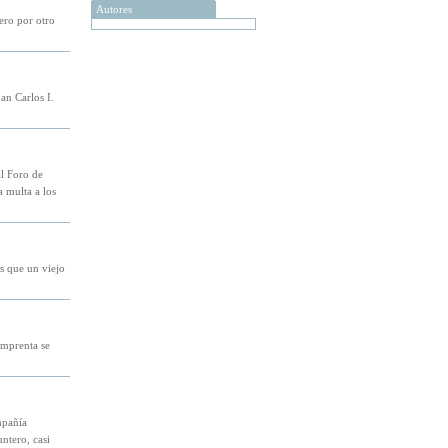
Autores
ero por otro
an Carlos I.
al Foro de
a multa a los
s que un viejo
imprenta se
mpañía
ntero, casi