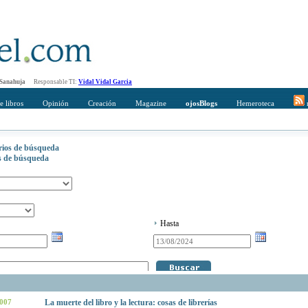
 Sanahuja
Responsable TI:
Vidal Vidal Garcia
e libros
Opinión
Creación
Magazine
ojosBlogs
Hemeroteca
r
erios de búsqueda
os de búsqueda
Hasta
2007
La muerte del libro y la lectura: cosas de librerías