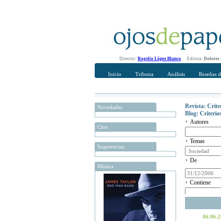
Director:
Rogelio López Blanco
Editora:
Dolores
Inicio
Tribuna
Análisis
Reseñas d
Revista: Crit
Novedades
Blog: Criteri
Autores
Cine
Temas
Sugerencias
De
Música
Contiene
06.06.