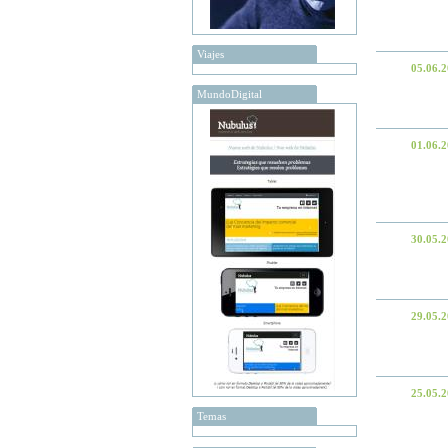
Viajes
05.06.
MundoDigital
01.06.
30.05.
29.05.
25.05.
Temas