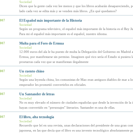
Sociedad
Dicen que la gente cada vez lee menos y que los libros acabarán desapareciendo, p
lado cada vez se edita más y se venden más libros. ¿En qué quedamos?
2007
El Español más importante de la Historia
Sociedad
Según un programa televisivo, el español más importante de la historia es el Rey Ju
Para mi el español más importante es el español, nuestro idioma.
2007
Multa para el Foro de Ermua
Sociedad
12.000 euros del ala le ha puesto de multa la Delegación del Gobierno en Madrid 
Ermua, por manifestarse sin permiso. Imaginen qué rico sería el Estado si pusiera l
proetarras cada vez que se manifiestan ilegalmente
2007
Un cuento chino
Sociedad
Según una leyenda china, los comunistas de Mao eran antiguos diablos de mar a lo
emperador les prometió convertirlos en oficiales.
2007
Un Santander de letras
Sociedad
No es muy elevado el número de ciudades españolas que desde la invención de la 
hayan convertido en “personajes” literarios. Santander es una de ellas.
2007
El libro, alta tecnología
Sociedad
Recuerdo que leí en una revista, unas declaraciones del presidente de una gran co
japonesa, en las que decía que el libro es una invento tecnológico absolutamente pu