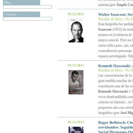
Blog
sistema (por
Àngels Cas
01.12.2011
Walter Isaacson:
Ste
Creación
Reseñas de libros / No f
Esta biografía fue pedid
Isaacson
(1952) ha tenid
arranca en la infancia de
nunca conoció. Pero no ha
cierta crítica pero, ojo,
contradictorio personaje 
espacio privilegiado: Sil
01.11.2011
Kenneth Slawenski:
Reseñas de libros / No f
Las consecuencias de lo
gran medida muchas de la
constituyen una de las re
Kenneth Slawenski
J. 
www.deadcaulfields.com,
centeno
en Internet–, en l
propuesto aún con serie
biográfico (por
José Mi
01.11.2011
Roger Belbéoch:
Che
servidumbre
. Seguid
Social Hermanos Qu