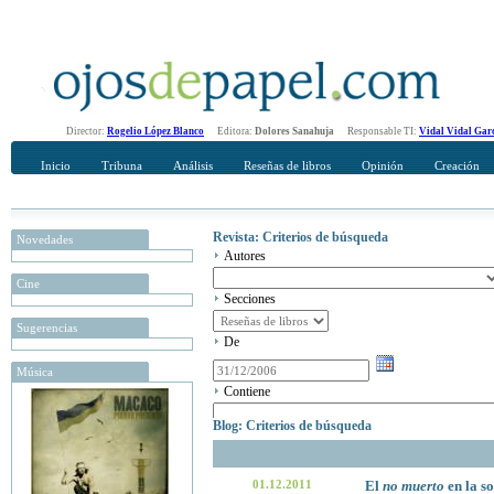
Director:
Rogelio López Blanco
Editora:
Dolores Sanahuja
Responsable TI:
Vidal Vidal Gar
Inicio
Tribuna
Análisis
Reseñas de libros
Opinión
Creación
Revista: Criterios de búsqueda
Novedades
Autores
Cine
Secciones
Sugerencias
De
Música
Contiene
Blog: Criterios de búsqueda
01.12.2011
El
no muerto
en la s