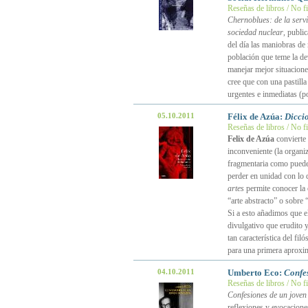
Reseñas de libros / No f
Chernoblues: de la serv
sociedad nuclear
, publi
del día las maniobras de
población que teme la dev
manejar mejor situacione
cree que con una pastilla
urgentes e inmediatas (p
05.10.2011
Félix de Azúa:
Diccio
Reseñas de libros / No f
Felix de Azúa
convierte 
inconveniente (la organi
fragmentaria como pueden
perder en unidad con lo 
artes
permite conocer la 
“arte abstracto” o sobre 
Si a esto añadimos que el
divulgativo que erudito y
tan característica del fi
para una primera aproxi
04.10.2011
Umberto Eco:
Confes
Reseñas de libros / No f
Confesiones de un joven 
reflexiones y evocacione