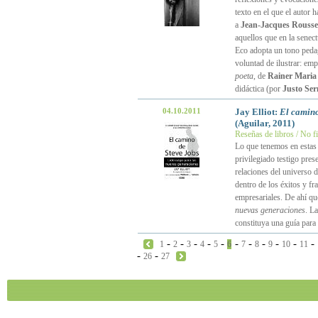
texto en el que el autor 
a
Jean-Jacques Rouss
aquellos que en la senect
Eco adopta un tono peda
voluntad de ilustrar: em
poeta
, de
Rainer Maria
didáctica (por
Justo Ser
04.10.2011
Jay Elliot:
El camino
(Aguilar, 2011)
Reseñas de libros / No f
Lo que tenemos en estas b
privilegiado testigo pres
relaciones del universo 
dentro de los éxitos y f
empresariales. De ahí q
nuevas generaciones
. La
constituya una guía para
-
-
-
-
-
-
-
-
-
-
-
1
2
3
4
5
6
7
8
9
10
11
-
-
26
27