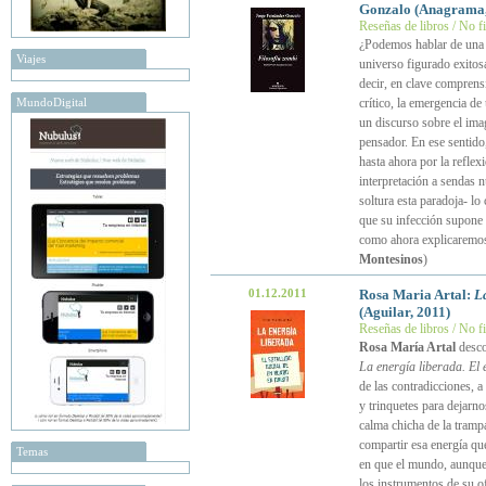
Gonzalo (Anagrama,
Reseñas de libros / No f
¿Podemos hablar de una “
Viajes
universo figurado exitosa
decir, en clave comprensi
MundoDigital
crítico, la emergencia d
un discurso sobre el ima
pensador. En ese sentido
hasta ahora por la reflex
interpretación a sendas 
soltura esta paradoja- lo
que su infección supone 
como ahora explicaremos,
Montesinos
)
01.12.2011
Rosa Maria Artal:
La
(Aguilar, 2011)
Reseñas de libros / No f
Rosa María Artal
desco
La energía liberada. El 
de las contradicciones, a
y trinquetes para dejarno
calma chicha de la tramp
compartir esa energía qu
Temas
en que el mundo, aunque 
los instrumentos de su of