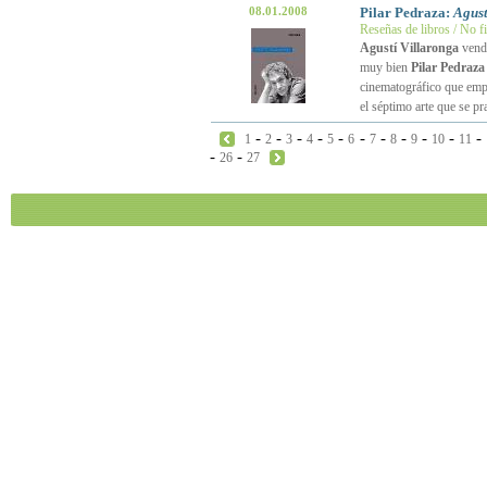
08.01.2008
Pilar Pedraza:
Agust
Reseñas de libros / No f
Agustí Villaronga
vendr
muy bien
Pilar Pedraza
cinematográfico que emple
el séptimo arte que se p
-
-
-
-
-
-
-
-
-
-
-
1
2
3
4
5
6
7
8
9
10
11
-
-
26
27