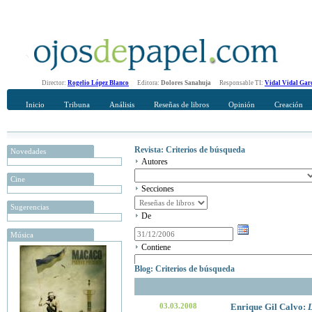
Director:
Rogelio López Blanco
Editora:
Dolores Sanahuja
Responsable TI:
Vidal Vidal Gar
Inicio
Tribuna
Análisis
Reseñas de libros
Opinión
Creación
Revista: Criterios de búsqueda
Novedades
Autores
Cine
Secciones
Sugerencias
De
Música
Contiene
Blog: Criterios de búsqueda
03.03.2008
Enrique Gil Calvo:
L