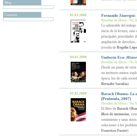
Blog
Creación
01.03.2008
Fernando Jáuregui:
Reseñas de libros / No f
Lo admirable del trabajo
inicio de la lectura, sino
principales prioridades d
ampliación de derechos, 
(reseña de
Rogelio Lópe
04.02.2008
Umberto Eco:
Histor
Reseñas de libros / No f
Desde un punto de vista 
un territorio menos explo
época, los de cada socied
Bernabé Sarabia
)
01.02.2008
Barack Obama:
La a
(Península, 2007)
Reseñas de libros / No f
El libro de
Barack Oba
libro de memorias
, est
sentimiento y unas dosis
soluciones a los problem
Francisco Fuster
)