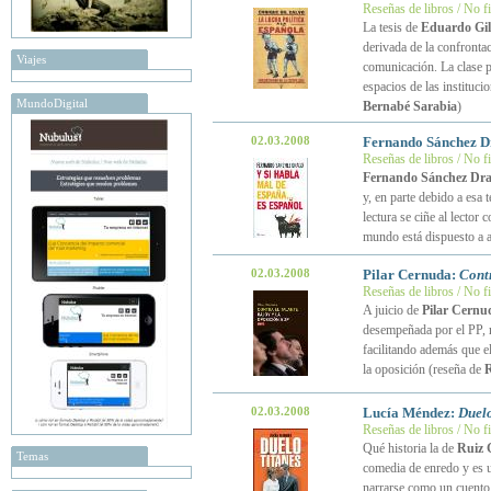
Reseñas de libros / No f
La tesis de
Eduardo Gil
derivada de la confrontac
Viajes
comunicación. La clase po
espacios de las instituc
MundoDigital
Bernabé Sarabia
)
02.03.2008
Fernando Sánchez 
Reseñas de libros / No f
Fernando Sánchez Dr
y, en parte debido a esa 
lectura se ciñe al lector
mundo está dispuesto a a
02.03.2008
Pilar Cernuda:
Contr
Reseñas de libros / No f
A juicio de
Pilar Cernu
desempeñada por el PP, m
facilitando además que e
la oposición (reseña de
R
02.03.2008
Lucía Méndez:
Duelo
Reseñas de libros / No f
Qué historia la de
Ruiz 
Temas
comedia de enredo y es u
narrarse como un cuento