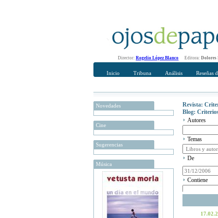
Director:
Rogelio López Blanco
Editora:
Dolores
Inicio
Tribuna
Análisis
Reseñas d
Revista: Crit
Novedades
Blog: Criteri
Autores
Cine
Temas
Sugerencias
De
Música
Contiene
17.02.