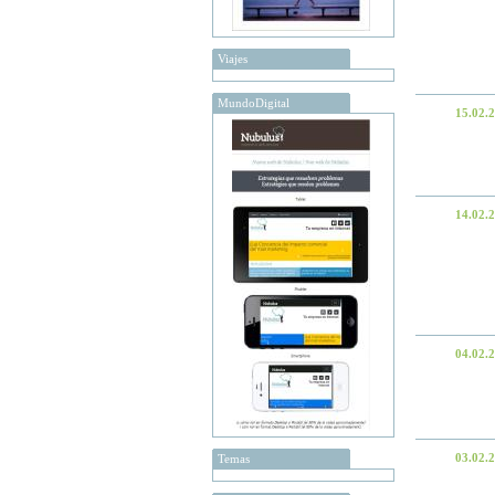
Viajes
MundoDigital
15.02.
14.02.
04.02.
03.02.
Temas