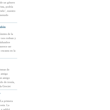
n de un género
ista, podría
ielo’, nuestro
a menudo
añón
ímites de la
ue nos rodean y
ertidumbre
merece ser
 escasea en la
tense de
i amiga
 mi amigo
do de ironía,
a Greciet
?
 La primera
poeta. La
 y saldrá