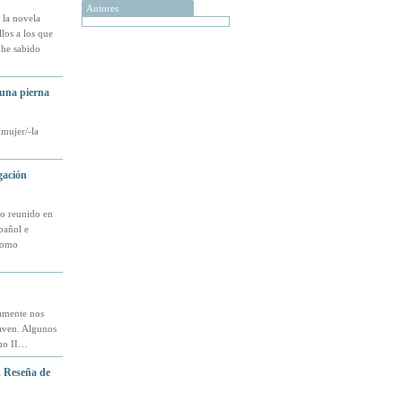
Autores
 la novela
los a los que
 he sabido
 una pierna
 mujer/-la
gación
o reunido en
pañol e
 como
vamente nos
raven. Algunos
rmo II…
. Reseña de