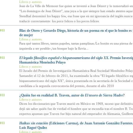
Libros y autores
Jean de La Ville de Mirmont fue quien se inventó a Jean Dézert y lo inmortalizó en
“Los domingos de Jean Dézert”, una joya a la que siempre han estado atentos aquel
Stendhal denominó los happy few, esa frase que en mi ignorancia del inglés nunca
traducir correctamente: los poco felices o los pocos felices
2011
Blas de Otero y Gerardo Diego, historia de un poema en el que lo bonito es
de mujer
Libros y autores
Para qué tantos libros, tantos papeles, tantas pamplinas./Lo bonito es una pierna de
izquierda a ser posible-,/un bosque bajo la lluvia...
2011
El legado filosófico español e hispanoamericano del siglo XX
. Premio Investi
Humanística Menéndez Pelayo
Libros y autores
El Jurado del Premio de Investigación Humanística Real Sociedad Menéndez Pelay
Santander el 12 de febrero de 2011, ha examinado la obra “El legado filosófico es
hispanoamericano del siglo XX”, única presentada en la secretaría de la Sociedad
candidata a la segunda convocatoria del premio, durante el año 2010
2011
¿Quién fue en realidad B. Traven, autor de
El tesoro de Sierra Madre
?
Libros y autores
Dicen los diccionarios que Traven murió en México en 1969, suceso que definiti
dejó sin saber quién fue de verdad el hombre que se escondía tras el nombre B. T
expertos apuntan que Traven fue hijo natural del emperador de Alemania, Guille
2011
Haikus sin estación
(Ediciones Carena), de Juan Antonio González Fuentes
Luis Bagué Quílez
Libros y autores