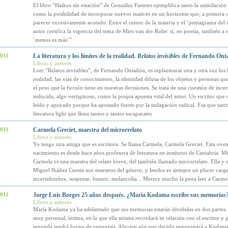
El libro “Haikus sin estación” de González Fuentes ejemplifica tanto la asimilació
como la posibilidad de incorporar nuevos matices en un horizonte que, a primera v
parecer excesivamente acotado. Entre el rumor de la materia y el ‘pentagrama del c
autor certifica la vigencia del tema de Mies van der Rohe: sí, en poesía, también 
‘menos es más’”
2011
La literatura y los límites de la realidad.
Relatos invisibles
de Fernando Ont
Libros y autores
Leer “Relatos invisibles”, de Fernando Ontañón, es replantearse una y otra vez los l
realidad, las vías de conocimiento, la identidad difusa de los objetos y personas q
el peso que la ficción tiene en nuestras decisiones. Se trata de una cuestión de inc
inducida, algo vertiginoso, como la propia apuesta vital del autor. Un escritor que 
leído y apoyado porque ha apostado fuerte por la indagación radical. Esa que tanto
literatura light que llena tantos y tantos escaparates
2011
Carmela Greciet, maestra del microrrelato
Libros y autores
Yo tengo una amiga que es escritora. Se llama Carmela, Carmela Greciet. Esta oven
nacimiento es desde hace años profesora de literatura en institutos de Cantabria. M
Carmela es una maestra del relato breve, del también llamado microrrelato. Ella y
Miguel Ibáñez Cuesta son maestros del género, y leerlos es siempre un placer carga
incertidumbre, suspense, humor, melancolía... Merece mucho la pena leer a Carmel
2011
Jorge Luis Borges 25 años después. ¿María Kodama escribe sus memorias
Libros y autores
María Kodama ya ha adelantado que sus memorias estarán divididas en dos partes.
muy personal, íntima, en la que ella misma recordará su relación con el escritor y 
segunda tendrá forma de entrevista. Alguien aún por decidir entrevistará a Kodama