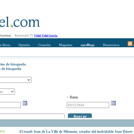
 Sanahuja
Responsable TI:
Vidal Vidal Garcia
e libros
Opinión
Creación
Magazine
ojosBlogs
Hemeroteca
r
erios de búsqueda
os de búsqueda
Hasta
2011
El esnob Jean de La Ville de Mirmont, creador del inolvidable Jean Dézert