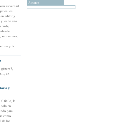
Autores
bién es verdad
ar en los
 en editor y
y leí de esta
 tarde,
ntes de
, milrazones,
a
adores y la
z
é género?,
..., un
toria y
l título, la
 solo en
bundo para
ria como
l de los