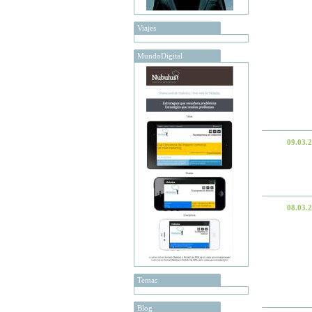
Viajes
MundoDigital
09.03.
08.03.
Temas
Blog