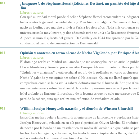
2011
¡Indignaos!
, de Stéphane Hessel (Ediciones Destino), un panfleto del hijo d
Jim
Libros y autores
Con qué autoridad moral puede el señor Stéphane Hessel recomendarnos indigna
lucha contra la general pasividad de hoy. Pues bien, con alguna. Ya hemos dicho q
nació en Berlín, pero marchó a vivir a París a los siete años. Nada más comenzar su
universitarios lo movilizaron, y dos años más tarde se unía a la Resistencia frances
Al poco se unió al ejército del general De Gaulle y en 1944 fue apresado por la Ge
conducido al campo de concentración de Buchenwald
2011
Opinión y anatema en torno al caso de Nacho Vigalondo, por Enrique Álva
Libros y autores
El domingo recibí en Madrid un llamada que me aconsejaba leer un artículo publi
Diario Montañés y firmado por el escritor Enrique Álvarez. El artículo lleva por tít
“Opiniones y anatemas” y está escrita al rebufo de la polémica en torno al cineasta
Nacho Vigalondo y sus opiniones sobre el Holocausto. Quien me llamó quería que
comprobase cómo se la ha ido la cabeza definitivamente al bueno de Enrique Álvar
una reciente novela sobre Garabandal. Ni corto ni perezoso me conecté por la noch
leí el artículo de Enrique. El resultado de la lectura es que no solo me parece que 
perdido la cabeza, sino que realiza una reflexión de verdadero calado...
2011
William Jocelyn Honeywell: natación y el tiburón de Winston Churchill
Libros y autores
Estos días me ha vuelto a la memoria al enterarme de la increible y verdadera histo
Jocelyn Honeywell, relatada en su día por el periodista Olivier Merlin. El británic
de noche por la borda de un trasatlántico en medio del oceáno sin que nadie se per
hecho. Ante la tragedia, el británico, haciendo bueno el tópico de la flema, decidi
nadar siguiendo la supuesta dirección del navío