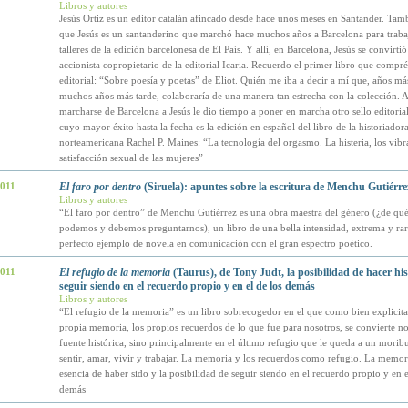
Libros y autores
Jesús Ortiz es un editor catalán afincado desde hace unos meses en Santander. Tam
que Jesús es un santanderino que marchó hace muchos años a Barcelona para trabaj
talleres de la edición barcelonesa de El País. Y allí, en Barcelona, Jesús se convirtió
accionista copropietario de la editorial Icaria. Recuerdo el primer libro que compré 
editorial: “Sobre poesía y poetas” de Eliot. Quién me iba a decir a mí que, años más
muchos años más tarde, colaboraría de una manera tan estrecha con la colección. A
marcharse de Barcelona a Jesús le dio tiempo a poner en marcha otro sello editorial
cuyo mayor éxito hasta la fecha es la edición en español del libro de la historiador
norteamericana Rachel P. Maines: “La tecnología del orgasmo. La histeria, los vibr
satisfacción sexual de las mujeres”
2011
El faro por dentro
(Siruela): apuntes sobre la escritura de Menchu Gutiérre
Libros y autores
“El faro por dentro” de Menchu Gutiérrez es una obra maestra del género (¿de qu
podemos y debemos preguntarnos), un libro de una bella intensidad, extrema y rara
perfecto ejemplo de novela en comunicación con el gran espectro poético.
2011
El refugio de la memoria
(Taurus), de Tony Judt, la posibilidad de hacer his
seguir siendo en el recuerdo propio y en el de los demás
Libros y autores
“El refugio de la memoria” es un libro sobrecogedor en el que como bien explicita e
propia memoria, los propios recuerdos de lo que fue para nosotros, se convierte no
fuente histórica, sino principalmente en el último refugio que le queda a un mori
sentir, amar, vivir y trabajar. La memoria y los recuerdos como refugio. La memo
esencia de haber sido y la posibilidad de seguir siendo en el recuerdo propio y en e
demás