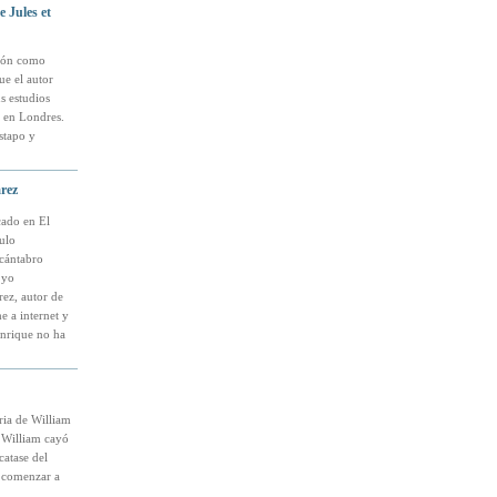
e Jules et
ción como
ue el autor
s estudios
a en Londres.
stapo y
rez
cado en El
ulo
 cántabro
 yo
ez, autor de
e a internet y
Enrique no ha
ria de William
o William cayó
catase del
ó comenzar a