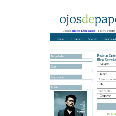
Director:
Rogelio López Blanco
Editora:
Dolores
Inicio
Tribuna
Análisis
Reseñas d
Revista: Crit
Novedades
Blog: Criteri
Autores
Cine
Temas
Sugerencias
De
Música
Contiene
16.03.