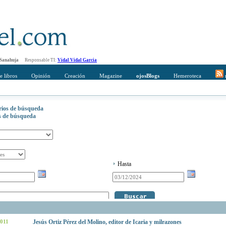
 Sanahuja
Responsable TI:
Vidal Vidal Garcia
e libros
Opinión
Creación
Magazine
ojosBlogs
Hemeroteca
r
erios de búsqueda
os de búsqueda
Hasta
2011
Jesús Ortiz Pérez del Molino, editor de Icaria y milrazones