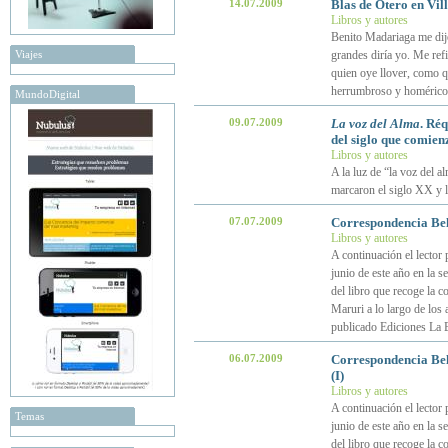
14.07.2009
Blas de Otero en Vil
Libros y autores
Benito Madariaga me dij
Viajes
grandes diría yo. Me ref
quien oye llover, como qu
herrumbroso y homérico
MundoDigital
09.07.2009
La voz del Alma
. Réq
del siglo que comien
Libros y autores
A la luz de “la voz del
marcaron el siglo XX y 
07.07.2009
Correspondencia Bel
Libros y autores
A continuación el lector 
junio de este año en la se
del libro que recoge la 
Maruri a lo largo de los
publicado Ediciones La 
06.07.2009
Correspondencia Bel
(I)
Libros y autores
A continuación el lector 
Temas
junio de este año en la se
del libro que recoge la 