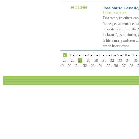
09.06.2009
José María Lassalle, 
Libros y autores
Esta rara y fructífera ca
éste especialmente de man
nos estamos refiriendo 
lockeana”, es su título),
la literatura, y sobre as
desde hace tiempo
-
-
-
-
-
-
-
-
-
-
-
1
2
3
4
5
6
7
8
9
10
11
-
-
-
-
-
-
-
-
-
-
26
27
28
29
30
31
32
33
34
35
-
-
-
-
-
-
-
-
-
-
49
50
51
52
53
54
55
56
57
58