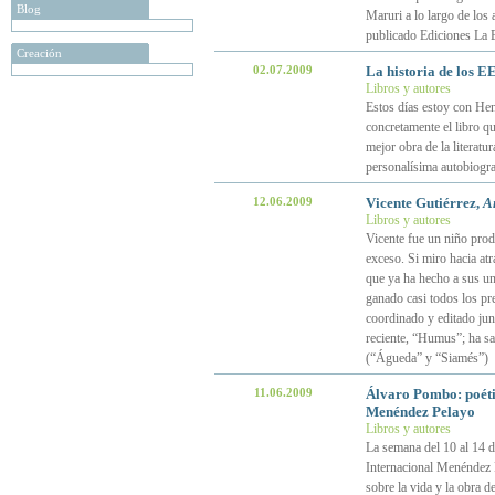
Blog
Maruri a lo largo de los
publicado Ediciones La 
Creación
02.07.2009
La historia de los 
Libros y autores
Estos días estoy con He
concretamente el libro q
mejor obra de la literat
personalísima autobiogra
12.06.2009
Vicente Gutiérrez,
A
Libros y autores
Vicente fue un niño prod
exceso. Si miro hacia at
que ya ha hecho a sus un
ganado casi todos los pr
coordinado y editado junt
reciente, “Humus”; ha sac
(“Águeda” y “Siamés”)
11.06.2009
Álvaro Pombo: poétic
Menéndez Pelayo
Libros y autores
La semana del 10 al 14 d
Internacional Menéndez P
sobre la vida y la obra 