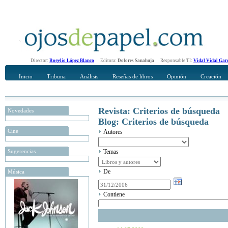
Director:
Rogelio López Blanco
Editora:
Dolores Sanahuja
Responsable TI:
Vidal Vidal Gar
Inicio
Tribuna
Análisis
Reseñas de libros
Opinión
Creación
Revista: Criterios de búsqueda
Novedades
Blog: Criterios de búsqueda
Cine
Autores
Sugerencias
Temas
De
Música
Contiene