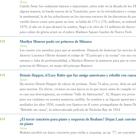
Artes
Camilo Sesto fue realmente famoso e importante, sobre todo en la década de los 19
alguna manera, la banda sonora de la Transición, pero no la reivindicativa o comp
la sentimental, la de los achuchones en los rincones oscuros de las discotecas de p
vendió discos como para parar un tren: se habla de 175 o 176, millones, se entiend
1979, el año en el que alcanzó la cumbre, llegó a la cifra de 13 millones de discos
para colmo de gloria actuó en el mítico Madison Square Garden de Nueva York
2010
Marilyn Monroe pudo ser princesa de Mónaco
Artes
Les cuento con asombro para que se asombren. Después de destrozar los nervios de
director Laurence Olivier durante el rodaje de “El príncipe y la corista” con sus co
retrasos y falta de profesionalidad, a Marilyn Monroe la tantearon para que se conv
princesa de Mónaco, en mujer del príncipe Rainiero
2010
Dennis Hopper, el Easy Rider que fue amigo americano y rebelde con caus
Artes
Ha muerto Dennis Hopper de cáncer de próstata. Tenía 74 años, joven, diría mi se
para morirse. En efecto, vivimos en una época en la que morir antes de cumplir oc
es casi una desvergüenza, un evidente “fallo de fabricación”. Sí, Hopper era joven
pero era viejísimo en nuestra memoria cinéfila. Su nombre y su figuran aparecían e
mediados los años 1950, cuando nos fijamos en él como acompañante de James D
“Rebelde sin causa”, la sobrevalorada película de Nicholas Ray de 1954
2010
¿El tercer concierto para piano y orquesta de Brahms? Dejan Lazic convierte
en piano
Artes
Brahms escribió un único concierto para violín y orquesta, su op. 77, un concierto