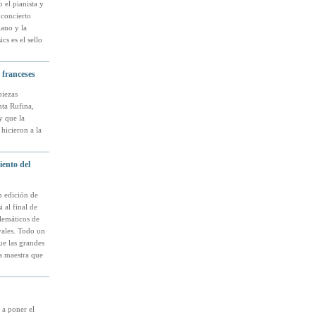
 el pianista y
 concierto
ano y la
s es el sello
 franceses
piezas
nta Rufina,
 que la
hicieron a la
ento del
n edición de
 al final de
lemáticos de
vales. Todo un
ue las grandes
a maestra que
 a poner el