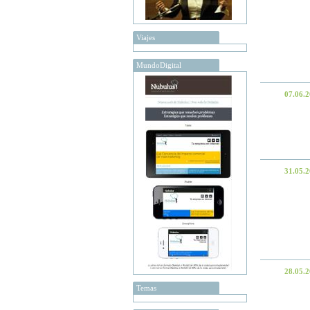
Viajes
MundoDigital
07.06.
31.05.
28.05.
Temas