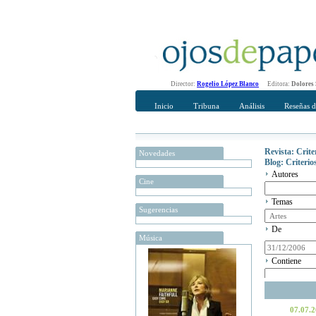
Director:
Rogelio López Blanco
Editora:
Dolores
Inicio
Tribuna
Análisis
Reseñas d
Revista: Crit
Novedades
Blog: Criteri
Autores
Cine
Temas
Sugerencias
De
Música
Contiene
07.07.