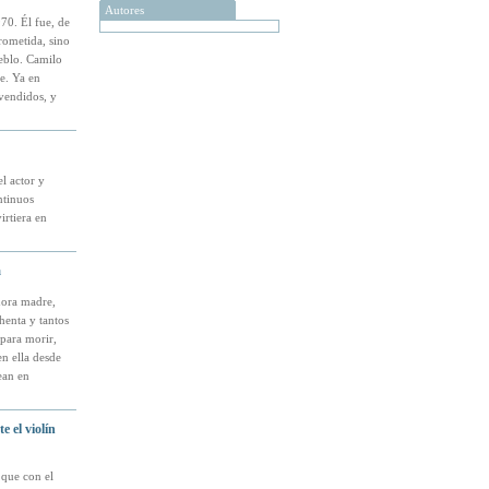
Autores
70. Él fue, de
rometida, sino
ueblo. Camilo
e. Ya en
 vendidos, y
l actor y
ntinuos
irtiera en
a
ñora madre,
henta y tantos
 para morir,
n ella desde
ean en
 el violín
 que con el