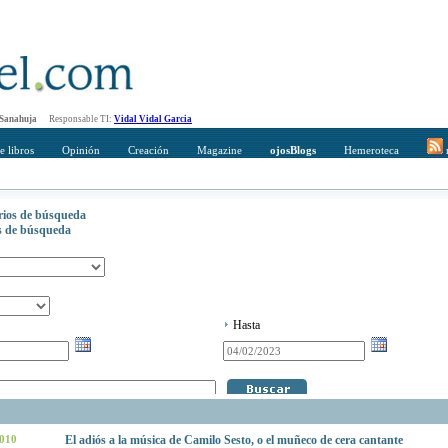
 Sanahuja
Responsable TI:
Vidal Vidal Garcia
e libros
Opinión
Creación
Magazine
ojosBlogs
Hemeroteca
r
erios de búsqueda
os de búsqueda
Hasta
2010
El adiós a la música de Camilo Sesto, o el muñeco de cera cantante