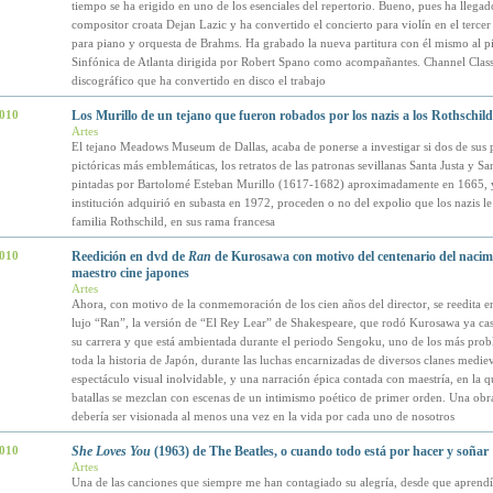
tiempo se ha erigido en uno de los esenciales del repertorio. Bueno, pues ha llegado
compositor croata Dejan Lazic y ha convertido el concierto para violín en el tercer
para piano y orquesta de Brahms. Ha grabado la nueva partitura con él mismo al pi
Sinfónica de Atlanta dirigida por Robert Spano como acompañantes. Channel Classic
discográfico que ha convertido en disco el trabajo
2010
Los Murillo de un tejano que fueron robados por los nazis a los Rothschild
Artes
El tejano Meadows Museum de Dallas, acaba de ponerse a investigar si dos de sus 
pictóricas más emblemáticas, los retratos de las patronas sevillanas Santa Justa y Sa
pintadas por Bartolomé Esteban Murillo (1617-1682) aproximadamente en 1665, y
institución adquirió en subasta en 1972, proceden o no del expolio que los nazis le 
familia Rothschild, en sus rama francesa
2010
Reedición en dvd de
Ran
de Kurosawa con motivo del centenario del nacimi
maestro cine japones
Artes
Ahora, con motivo de la conmemoración de los cien años del director, se reedita e
lujo “Ran”, la versión de “El Rey Lear” de Shakespeare, que rodó Kurosawa ya casi
su carrera y que está ambientada durante el periodo Sengoku, uno de los más prob
toda la historia de Japón, durante las luchas encarnizadas de diversos clanes medie
espectáculo visual inolvidable, y una narración épica contada con maestría, en la q
batallas se mezclan con escenas de un intimismo poético de primer orden. Una obr
debería ser visionada al menos una vez en la vida por cada uno de nosotros
2010
She Loves You
(1963) de The Beatles, o cuando todo está por hacer y soñar
Artes
Una de las canciones que siempre me han contagiado su alegría, desde que aprendí