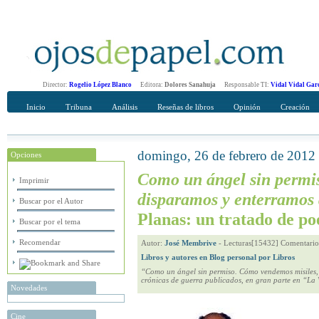
Director:
Rogelio López Blanco
Editora:
Dolores Sanahuja
Responsable TI:
Vidal Vidal Gar
Inicio
Tribuna
Análisis
Reseñas de libros
Opinión
Creación
domingo, 26 de febrero de 2012
Opciones
Recomendar
Su nombre Completo
Como un ángel sin permis
Imprimir
disparamos y enterramos 
Buscar por el Autor
Planas: un tratado de po
Buscar por el tema
Recomendar
Autor:
José Membrive
-
Lecturas[15432] Comentario
Libros y autores en Blog personal por Libros
“Como un ángel sin permiso. Cómo vendemos misiles, l
crónicas de guerra publicados, en gran parte en “La
Novedades
Cine