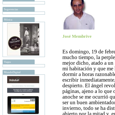
Sugerencias
Música
José Membrive
Es domingo, 19 de febre
mucho tiempo, la perple
mejor dicho, atado a un 
Viajes
mi habitación y que me 
MundoDigital
dormir a horas razonable
escribir inmediatamente,
despierto. El ángel revo
páginas, ajeno a lo que 
anoche se me ocurrió qu
ser un buen ambientador
invierno, todo se ha dis
abierto por la mitad y, e