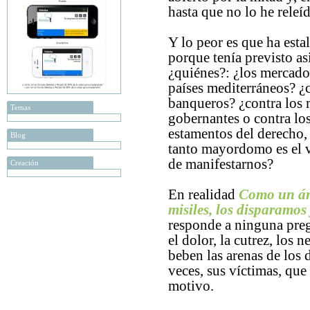
hasta que no lo he releí
Y lo peor es que ha est
porque tenía previsto as
¿quiénes?: ¿los mercado
países mediterráneos? 
banqueros? ¿contra los
Temas
gobernantes o contra lo
estamentos del derecho, 
Blog
tanto mayordomo es el 
de manifestarnos?
Creación
En realidad
Como un án
misiles, los disparamos
responde a ninguna preg
el dolor, la cutrez, los
beben las arenas de los 
veces, sus víctimas, que
motivo.