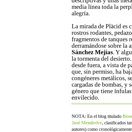
descriptivas y unas metá
media línea toda la perpl
alegría.
La mirada de Plàcid es c
rostros rodantes, pedazos
fragmentos de tanques r
derramándose sobre la a
Sánchez Mejías
. Y alg
la tormenta del desierto
desde fuera, a vista de 
que, sin permiso, ha baja
congéneres metálicos, s
cargadas de bombas, y se
género que tiene ínfula
envilecido.
NOTA: En el blog titulado
Beso
José Membrive
, clasificados ta
autores) como cronológicamente