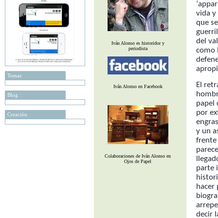
‘appar
vida y
que se
guerri
del va
Iván Alonso es historidor y
periodista
como F
defene
apropi
Temas
El ret
Iván Alonso en Facebook
hombre
Blog
papel 
por ex
Creación
engras
y un a
frente
parece
Colaboraciones de Iván Alonso en
llegad
Ojos de Papel
parte 
histor
hacer 
biogra
arrepe
decir 