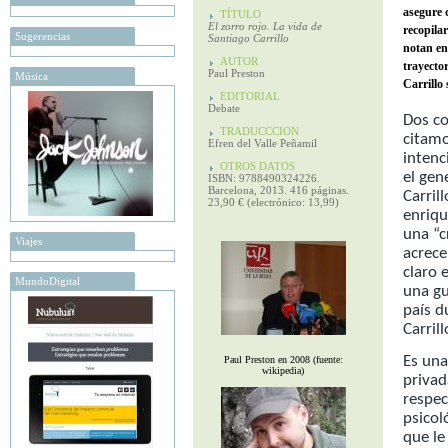
asegure 
TÍTULO
El zorro rojo. La vida de
recopilar
Sugerencias
Santiago Carrillo
notan en
AUTOR
trayector
Paul Preston
Música
Carrillo 
EDITORIAL
Debate
Dos c
TRADUCCCION
citamo
Efren del Valle Peñamil
intenc
OTROS DATOS
el gen
ISBN: 9788490324226.
Barcelona, 2013. 416 páginas.
Carril
23,90 € (electrónico: 13,99)
enriqu
una “c
Viajes
acrece
claro 
MundoDigital
una gu
país d
Carrill
Es una
Paul Preston en 2008 (fuente:
wikipedia)
privad
respec
psicol
que le