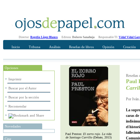
Director:
Rogelio López Blanco
Editora:
Dolores Sanahuja
Responsable TI:
Vidal Vidal Gar
Inicio
Tribuna
Análisis
Reseñas de libros
Opinión
Creación
Opciones
Recomendar
Su nombre Completo
Reseñas d
Imprimir
Paul 
Carril
Buscar por el Autor
Buscar por la sección
Por Iván 
Recomendar
La supre
caras de
indisimu
Novedades
el histo
fallecimi
Paul Preston:
El zorro rojo. La vida
de Santiago Carrillo
(Debate, 2013)
Comunist
Cine