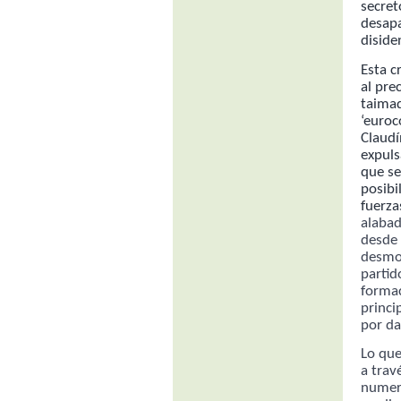
secret
desapa
diside
Esta c
al pre
taimad
‘euroc
Claudí
expuls
que se
posibi
fuerza
alabad
desde 
desmor
partid
forma
princi
por dar
Lo que
a trav
numero