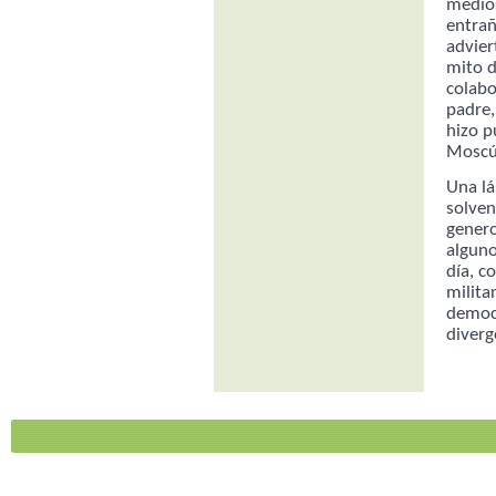
medios
entrañ
advier
mito d
colabo
padre,
hizo p
Moscú 
Una lá
solve
genero
alguno
día, c
milita
democr
diverge