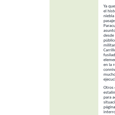
Ya que
el his
niebla
pasaje
Paracu
asunt
desde
públic
milita
Carril
fusila
elemen
en la 
conniv
muchos
ejecuc
Otros 
estali
para a
situac
página
interr