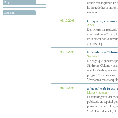
Blog
donde está logrando un éx
ha lastrado hasta límites
maneras
Creación
06.10.2008
Crazy love
, el amor 
Artes
Dan Klores ha realizado 
y lo ha titulado “Crazy 
en la cárcel por la agres
amor es ciego!
03.10.2008
El Síndrome Oblóm
Sociedad
No digo que quedarse po
Síndrome Oblómov sea alg
conclusión de que no esta
progreso” sucumbieran d
Viviríamos más tranquil
01.10.2008
El asesino de la carr
Libros y autores
La autobiografía del ases
publicada en español por
presente, James Ellroy, 
“L.A. Confidencial”, “La