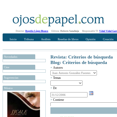
Director:
Rogelio López Blanco
Editora:
Dolores Sanahuja
Responsable TI:
Vidal Vidal Gar
Inicio
Tribuna
Análisis
Reseñas de libros
Opinión
Creación
Revista: Criterios de búsqueda
Novedades
Blog: Criterios de búsqueda
Cine
Autores
Sugerencias
Temas
De
Música
Contiene