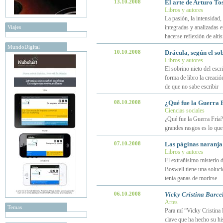
13.10.2008
El arte de Arturo To
Libros y autores
La pasión, la intensidad
Viajes
integradas y analizadas
hacerse reflexión de altís
MundoDigital
10.10.2008
Drácula, según el so
Libros y autores
El sobrino nieto del esc
forma de libro la creación
de que no sabe escribir
08.10.2008
¿Qué fue la Guerra 
Ciencias sociales
¿Qué fue la Guerra Fría?
grandes rasgos es lo que 
07.10.2008
Las páginas naranja
Libros y autores
El extrañísimo misterio d
Boswell tiene una soluci
tenía ganas de morirse
06.10.2008
Vicky Cristina Barce
Artes
Temas
Para mí “Vicky Cristina 
clave que ha hecho su hi