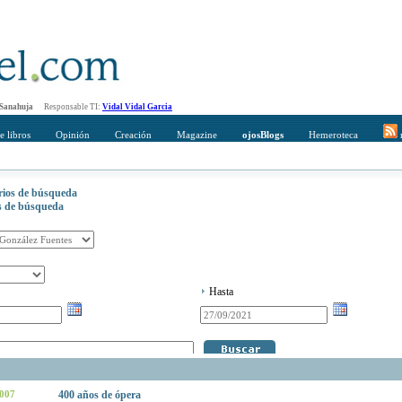
 Sanahuja
Responsable TI:
Vidal Vidal Garcia
e libros
Opinión
Creación
Magazine
ojosBlogs
Hemeroteca
r
erios de búsqueda
os de búsqueda
Hasta
2007
400 años de ópera