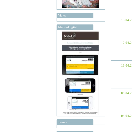
Viajes
13.04.
MundoDigital
12.04.
10.04.
05.04.
04.04.
Temas