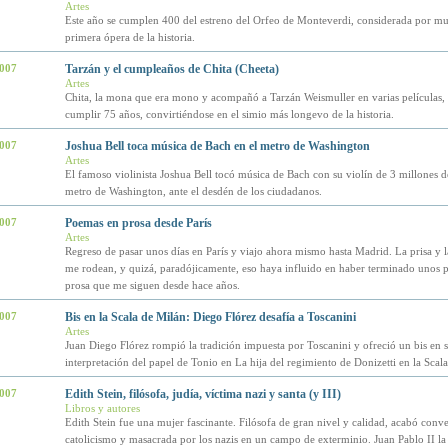
Artes
Este año se cumplen 400 del estreno del Orfeo de Monteverdi, considerada por mu
primera ópera de la historia.
2007
Tarzán y el cumpleaños de Chita (Cheeta)
Artes
Chita, la mona que era mono y acompañó a Tarzán Weismuller en varias películas,
cumplir 75 años, convirtiéndose en el simio más longevo de la historia.
2007
Joshua Bell toca música de Bach en el metro de Washington
Artes
El famoso violinista Joshua Bell tocó música de Bach con su violín de 3 millones d
metro de Washington, ante el desdén de los ciudadanos.
2007
Poemas en prosa desde París
Artes
Regreso de pasar unos días en París y viajo ahora mismo hasta Madrid. La prisa y 
me rodean, y quizá, paradójicamente, eso haya influido en haber terminado unos 
prosa que me siguen desde hace años.
2007
Bis en la Scala de Milán: Diego Flórez desafía a Toscanini
Artes
Juan Diego Flórez rompió la tradición impuesta por Toscanini y ofreció un bis en 
interpretación del papel de Tonio en La hija del regimiento de Donizetti en la Scal
2007
Edith Stein, filósofa, judía, víctima nazi y santa (y III)
Libros y autores
Edith Stein fue una mujer fascinante. Filósofa de gran nivel y calidad, acabó conve
catolicismo y masacrada por los nazis en un campo de exterminio. Juan Pablo II la 