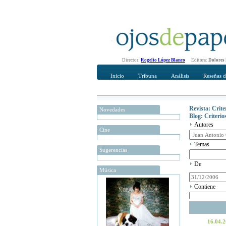
Director:
Rogelio López Blanco
Editora:
Dolores
Inicio
Tribuna
Análisis
Reseñas d
Revista: Crit
Novedades
Blog: Criteri
Autores
Cine
Temas
Sugerencias
De
Música
Contiene
16.04.