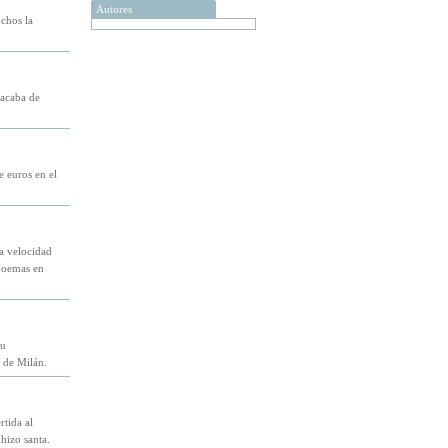
Autores
chos la
 acaba de
e euros en el
la velocidad
poemas en
su
a de Milán.
rtida al
hizo santa.