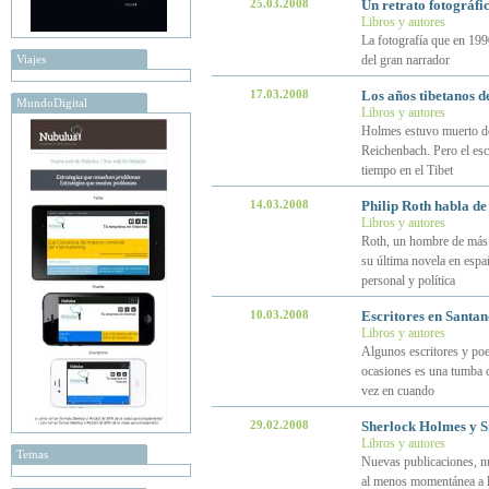
25.03.2008
Un retrato fotográfi
Libros y autores
La fotografía que en 1990 
Viajes
del gran narrador
17.03.2008
Los años tibetanos 
MundoDigital
Libros y autores
Holmes estuvo muerto dos
Reichenbach. Pero el es
tiempo en el Tibet
14.03.2008
Philip Roth habla de
Libros y autores
Roth, un hombre de más de
su última novela en españ
personal y política
10.03.2008
Escritores en Santan
Libros y autores
Algunos escritores y poe
ocasiones es una tumba ca
vez en cuando
29.02.2008
Sherlock Holmes y S
Libros y autores
Temas
Nuevas publicaciones, n
al menos momentánea a l