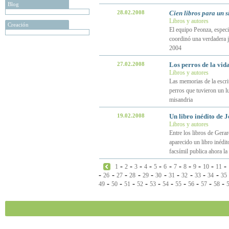
Blog
28.02.2008
Cien libros para un s
Libros y autores
Creación
El equipo Peonza, especia
coordinó una verdadera j
2004
27.02.2008
Los perros de la vid
Libros y autores
Las memorias de la escrit
perros que tuvieron un lu
misandria
19.02.2008
Un libro inédito de 
Libros y autores
Entre los libros de Gera
aparecido un libro inédi
facsímil publica ahora l
-
-
-
-
-
-
-
-
-
-
-
1
2
3
4
5
6
7
8
9
10
11
-
-
-
-
-
-
-
-
-
-
26
27
28
29
30
31
32
33
34
35
-
-
-
-
-
-
-
-
-
-
49
50
51
52
53
54
55
56
57
58