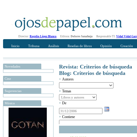
Director:
Rogelio López Blanco
Editora:
Dolores Sanahuja
Responsable TI:
Vidal Vidal Gar
Inicio
Tribuna
Análisis
Reseñas de libros
Opinión
Creación
Revista: Criterios de búsqueda
Novedades
Blog: Criterios de búsqueda
Cine
Autores
Sugerencias
Temas
De
Música
Contiene