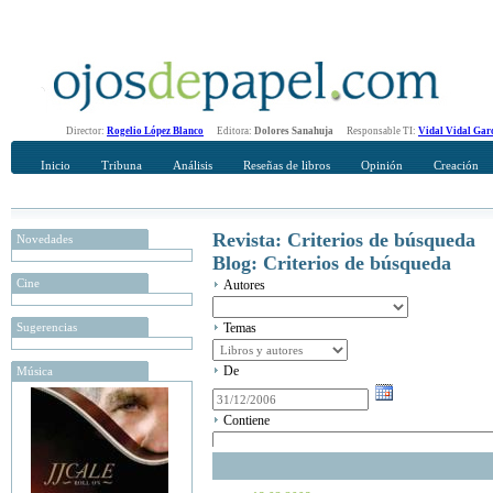
Director:
Rogelio López Blanco
Editora:
Dolores Sanahuja
Responsable TI:
Vidal Vidal Gar
Inicio
Tribuna
Análisis
Reseñas de libros
Opinión
Creación
Revista: Criterios de búsqueda
Novedades
Blog: Criterios de búsqueda
Cine
Autores
Sugerencias
Temas
De
Música
Contiene