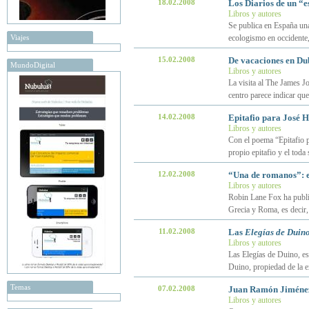
18.02.2008
Los Diarios de un “e
Libros y autores
Se publica en España una
Viajes
ecologismo en occidente
15.02.2008
De vacaciones en Du
MundoDigital
Libros y autores
La visita al The James J
centro parece indicar qu
14.02.2008
Epitafio para José H
Libros y autores
Con el poema “Epitafio p
propio epitafio y el toda
12.02.2008
“Una de romanos”: e
Libros y autores
Robin Lane Fox ha public
Grecia y Roma, es decir, 
11.02.2008
Las
Elegías de Duin
Libros y autores
Las Elegías de Duino, esc
Duino, propiedad de la 
Temas
07.02.2008
Juan Ramón Jiménez 
Libros y autores