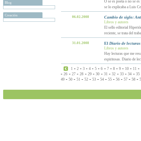
O se es poeta o no se es
Blog
se lo explicaba a Luis Ce
Creación
06.02.2008
Cambio de siglo: Ant
Libros y autores
El sello editorial Hiper
reciente, se trata del t
31.01.2008
El
Diario de lecturas
Libros y autores
Hay lecturas que me resul
espiritosas. Diario de le
-
-
-
-
-
-
-
-
-
-
-
1
2
3
4
5
6
7
8
9
10
11
-
-
-
-
-
-
-
-
-
-
26
27
28
29
30
31
32
33
34
35
-
-
-
-
-
-
-
-
-
-
49
50
51
52
53
54
55
56
57
58