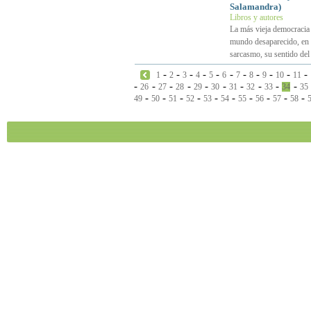
Salamandra)
Libros y autores
La más vieja democracia 
mundo desaparecido, en u
sarcasmo, su sentido del
-
-
-
-
-
-
-
-
-
-
-
1
2
3
4
5
6
7
8
9
10
11
-
-
-
-
-
-
-
-
-
-
26
27
28
29
30
31
32
33
34
35
-
-
-
-
-
-
-
-
-
-
49
50
51
52
53
54
55
56
57
58