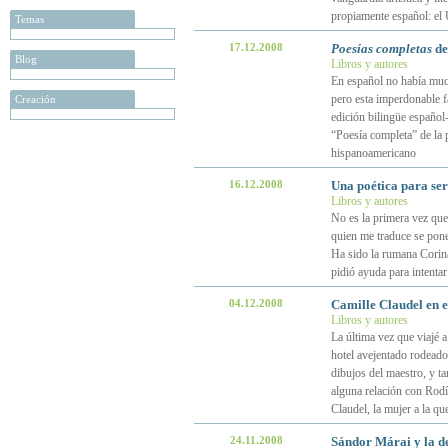
propiamente español: el 
Temas
17.12.2008
Poesías completas
de
Blog
Libros y autores
En español no había much
pero esta imperdonable fa
Creación
edición bilingüe español
“Poesía completa” de la p
hispanoamericano
16.12.2008
Una poética para se
Libros y autores
No es la primera vez que
quien me traduce se pone
Ha sido la rumana Corina
pidió ayuda para intentar
04.12.2008
Camille Claudel en e
Libros y autores
La última vez que viajé a
hotel avejentado rodeado
dibujos del maestro, y t
alguna relación con Rodí
Claudel, la mujer a la q
24.11.2008
Sándor Márai y la d