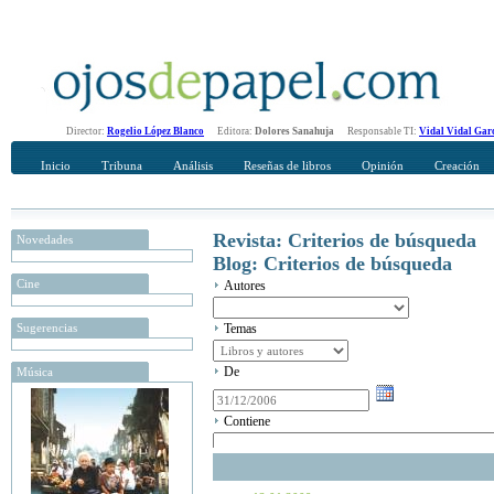
Director:
Rogelio López Blanco
Editora:
Dolores Sanahuja
Responsable TI:
Vidal Vidal Gar
Inicio
Tribuna
Análisis
Reseñas de libros
Opinión
Creación
Revista: Criterios de búsqueda
Novedades
Blog: Criterios de búsqueda
Cine
Autores
Sugerencias
Temas
De
Música
Contiene