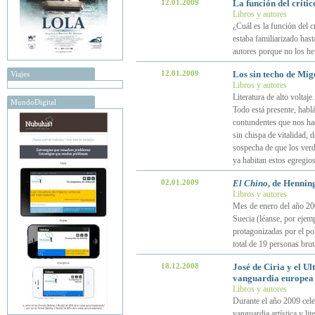
12.01.2009
La función del crític
Libros y autores
¿Cuál es la función del 
estaba familiarizado ha
autores porque no los he
12.01.2009
Los sin techo de Mig
Viajes
Libros y autores
Literatura de alto volta
MundoDigital
Todo está presente, habl
contundentes que nos ha
sin chispa de vitalidad,
sospecha de que los ver
ya habitan estos egregio
02.01.2009
El Chino
, de Hennin
Libros y autores
Mes de enero del año 200
Suecia (léanse, por ejem
protagonizadas por el po
total de 19 personas bru
18.12.2008
José de Ciria y el U
vanguardia europea
Libros y autores
Durante el año 2009 cel
vanguardia artística y l